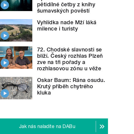
pětidílné četby z knihy
šumavských pověstí
Vyhlídka nade Mží láká
milence i turisty
72. Chodské slavnosti se
blíží. Český rozhlas Plzeň
zve na tři pořady a
rozhlasovou zónu u věže
Oskar Baum: Rána osudu.
Krutý příběh chytrého
kluka
Jak nás naladíte na DABu