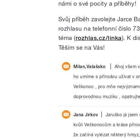
námi o své pocity a příběhy!
Svůj příběh zavolejte Jarce 
rozhlasu na telefonní číslo 
téma (
rozhlas.cz/linka
). K d
Těším se na Vás!
|
Milan,Valašsko
Ahoj všem v
ho umíme s přírodou užívat v oné
Velikonoc , pro mňe nejvýznamně
doprovodnou muziku , opatrujte
|
Jana Jirkov
Jaruško já jsem 
kvůli Velikonocům a kráse příro
že začíná vylézat některý hmyz,