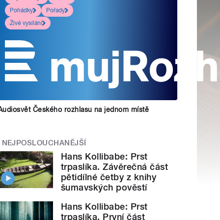
Pohádky
Pořady
Živé vysílání
Audiosvět Českého rozhlasu na jednom místě
NEJPOSLOUCHANĚJŠÍ
Hans Kollibabe: Prst
trpaslíka. Závěrečná část
pětidílné četby z knihy
šumavských pověstí
Hans Kollibabe: Prst
trpaslíka. První část