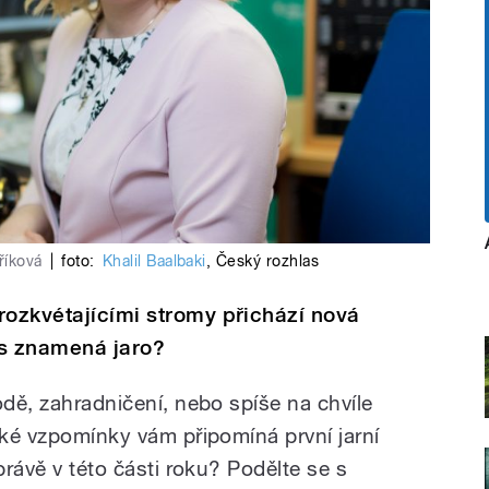
říková
|
foto:
Khalil Baalbaki
,
Český rozhlas
rozkvétajícími stromy přichází nová
ás znamená jaro?
odě, zahradničení, nebo spíše na chvíle
aké vzpomínky vám připomíná první jarní
právě v této části roku? Podělte se s