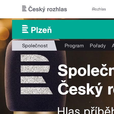
Přejít k hlavnímu obsahu
iRozhlas
Společnost
Program
Pořady