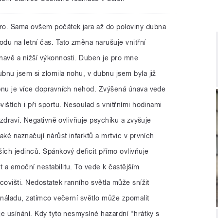
aro. Sama ovšem počátek jara až do poloviny dubna
du na letní čas. Tato změna narušuje vnitřní
navě a nižší výkonnosti. Duben je pro mne
bnu jsem si zlomila nohu, v dubnu jsem byla již
bnu je více dopravních nehod. Zvýšená únava vede
ištích i při sportu. Nesoulad s vnitřními hodinami
 zdraví. Negativně ovlivňuje psychiku a zvyšuje
aké naznačují nárůst infarktů a mrtvic v prvních
ích jedinců. Spánkový deficit přímo ovlivňuje
 a emoční nestabilitu. To vede k častějším
covišti. Nedostatek ranního světla může snížit
 náladu, zatímco večerní světlo může zpomalit
e usínání. Kdy tyto nesmyslné hazardní "hrátky s