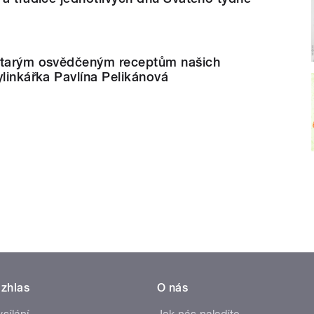
starým osvědčeným receptům našich
ylinkářka Pavlína Pelikánová
zhlas
O nás