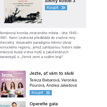
Šikmý kostel 3
Koupit
Románová kronika ztraceného města - léta 1945–
1961. Karin Lednická předkládá do značné míry
převratný, dosavadní paradigma měnící obraz
hornického regionu, jehož zahlazenou historii stále
překrývá tlustá vrstva mýtů a zakořeněných
stereotypů o „černé zemi a rudém kraji“.
Jezte, ať vám to sluší
Tereza Bebarová, Veronika
Pourová, Andrea Jakešová
Koupit
Operette gala