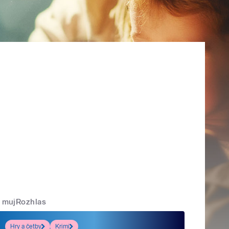
mujRozhlas
Hry a četby
Krimi