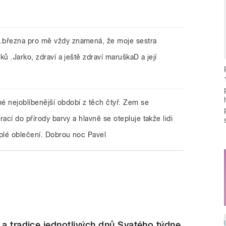
21.března pro mě vždy znamená, že moje sestra
ů .Jarko, zdraví a ještě zdraví maruškaD a její
mé nejoblíbenější období z těch čtyř. Zem se
ací do přírody barvy a hlavně se otepluje takže lidi
eplé oblečení. Dobrou noc Pavel
 a tradice jednotlivých dnů Svatého týdne