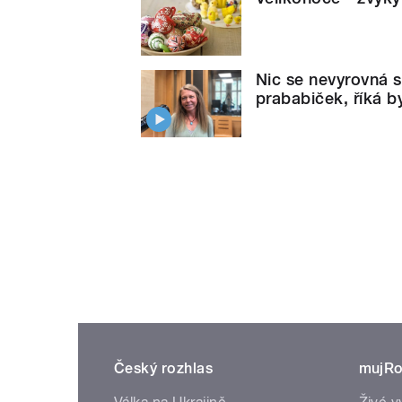
Nic se nevyrovná 
prababiček, říká b
Český rozhlas
mujRo