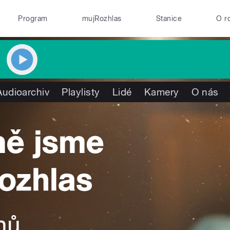
Program
mujRozhlas
Stanice
O r
Audioarchiv
Playlisty
Lidé
Kamery
O nás