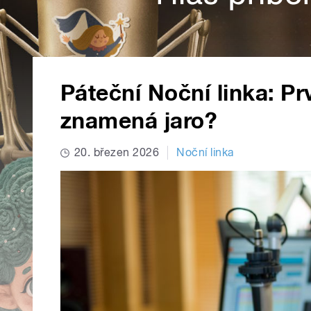
Páteční Noční linka: Prv
znamená jaro?
20. březen 2026
Noční linka