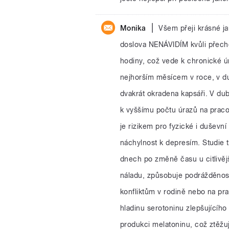
|
Monika
Všem přeji krásné j
doslova NENÁVIDÍM kvůli přecho
hodiny, což vede k chronické ú
nejhorším měsícem v roce, v du
dvakrát okradena kapsáři. V du
k vyššímu počtu úrazů na pracov
je rizikem pro fyzické i duševní
náchylnost k depresím. Studie t
dnech po změně času u citlivějš
náladu, způsobuje podrážděnost
konfliktům v rodině nebo na pra
hladinu serotoninu zlepšujícího
produkci melatoninu, což ztěžuj