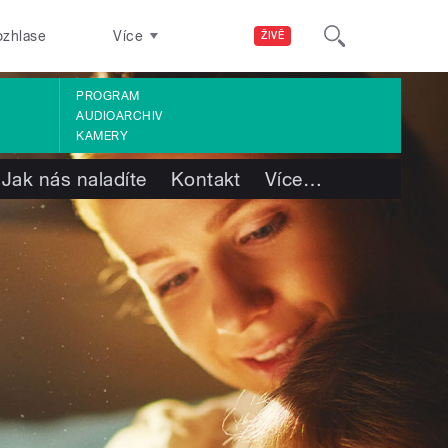
ozhlase
Více
ŽIVĚ
PROGRAM
AUDIOARCHIV
KAMERY
Jak nás naladíte
Kontakt
Více
…