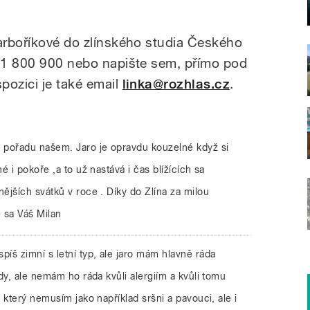
Barboříkové do zlínského studia Českého
731 800 900 nebo napište sem, přímo pod
ispozici je také email
linka@rozhlas.cz
.
 pořadu našem. Jaro je opravdu kouzelné když si
 i pokoře ,a to už nastává i čas blížících sa
jších svátků v roce . Díky do Zlína za milou
 sa Váš Milan
spíš zimní s letní typ, ale jaro mám hlavně ráda
dy, ale nemám ho ráda kvůli alergiím a kvůli tomu
 který nemusím jako například sršni a pavouci, ale i