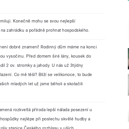
o miluji. Konečně mohu se svou nejlepší
 na zahrádku a pořádně prohnat hospodského.
není dobré znamení! Rodinný dům máme na konci
ou vysočinu. Před domem širé lány, kousek do
adil 2 ov. stromky a jahody. U nás už 3týdny
hlazení. Co mě těší? Blíží se velikonoce, to bude
ašich mladých let už jsme běholi a skotačili
mená rozkvetlá příroda lepší nálada posezení u
 hospůdky nejlépe při poslechu skvělé hudby a
ékoliv stanice Českého rozhlasu v uších