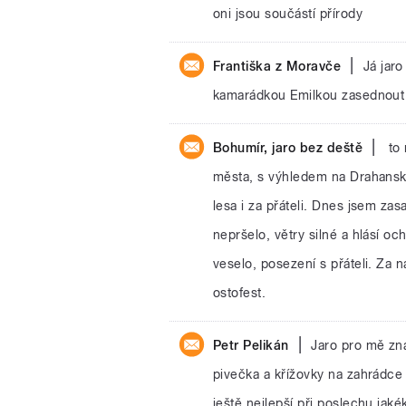
oni jsou součástí přírody
|
Františka z Moravče
Já jar
kamarádkou Emilkou zasednout
|
Bohumír, jaro bez deště
to 
města, s výhledem na Drahansk
lesa i za přáteli. Dnes jsem zas
nepršelo, větry silné a hlásí oc
veselo, posezení s přáteli. Za n
ostofest.
|
Petr Pelikán
Jaro pro mě zna
pivečka a křížovky na zahrádce
ještě nejlepší při poslechu jak