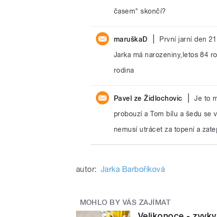
časem" skončí?
|
maruškaD
První jarní den 
Jarka má narozeniny,letos 84 rok
rodina
|
Pavel ze Židlochovic
Je to 
probouzí a Tom bílu a šedu se vr
nemusí utrácet za topení a zat
autor:
Jarka Barboříková
MOHLO BY VÁS ZAJÍMAT
Velikonoce - zvyky