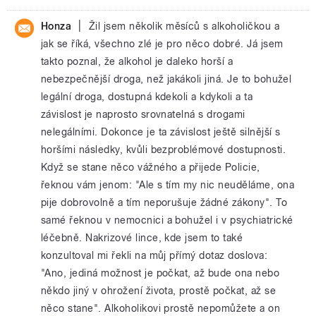
|
Honza
Žil jsem několik měsíců s alkoholičkou a
jak se říká, všechno zlé je pro něco dobré. Já jsem
takto poznal, že alkohol je daleko horší a
nebezpečnější droga, než jakákoli jiná. Je to bohužel
legální droga, dostupná kdekoli a kdykoli a ta
závislost je naprosto srovnatelná s drogami
nelegálními. Dokonce je ta závislost ještě silnější s
horšími následky, kvůli bezproblémové dostupnosti.
Když se stane něco vážného a přijede Policie,
řeknou vám jenom: "Ale s tím my nic neuděláme, ona
pije dobrovolně a tím neporušuje žádné zákony". To
samé řeknou v nemocnici a bohužel i v psychiatrické
léčebně. Nakrizové lince, kde jsem to také
konzultoval mi řekli na můj přímý dotaz doslova:
"Ano, jediná možnost je počkat, až bude ona nebo
někdo jiný v ohrožení života, prostě počkat, až se
něco stane". Alkoholikovi prostě nepomůžete a on