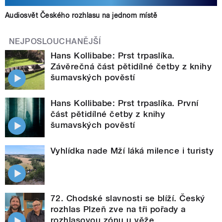
Audiosvět Českého rozhlasu na jednom místě
NEJPOSLOUCHANĚJŠÍ
Hans Kollibabe: Prst trpaslíka.
Závěrečná část pětidílné četby z knihy
šumavských pověstí
Hans Kollibabe: Prst trpaslíka. První
část pětidílné četby z knihy
šumavských pověstí
Vyhlídka nade Mží láká milence i turisty
72. Chodské slavnosti se blíží. Český
rozhlas Plzeň zve na tři pořady a
rozhlasovou zónu u věže