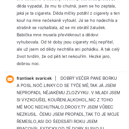
děda vypadal, že mu to chutná, jsem se ho zeptala,
jaká je ta cigareta. Děda mlčky potáhl z cigarety a ten
kouř na mne nečekaně vyfoukl. Já se ho nadechla a
strašně se rozkašlala, až se mi obrátil žaludek.
Babička mne musela převléknout a dědovi
vyhubovala. Od té doby jsou cigarety můj nepřítel,
ale už jsem od dědy nechtěla ani pohádku. A tak celý
život tvrdím, že od pěti let nekouřím. Hezké jaro,
dobrou noc.
|
frantisek svaricek
DOBRÝ VEČER PANE BORKU
A POSL.NOČ.LINKY.CO SE TÝČE MĚ,TAK JÁ JSEM
NEPROPADL NĚJAKÉMU ZLOZVYKU. V MLADI JSEM
SI VYZKOUŠEL KOUŘENI,ALKOHOL,NIC Z TOHO
MĚ MOC NECHUTNALO,DROGY,TY JSEM VŮBEC
NEZKUSIL. ČEMU JSEM PROPADL,TAK TO JE MOJE
ŘEMESLO,ASI DO ŠEDESÁTI ROKU JSEM
PRACOVÁL FYZICKY,OD TÉ DOBY SI SVOJU