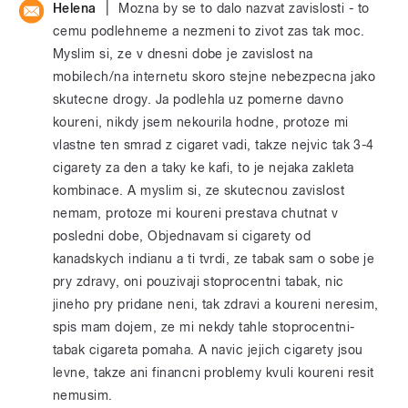
|
Helena
Mozna by se to dalo nazvat zavislosti - to
cemu podlehneme a nezmeni to zivot zas tak moc.
Myslim si, ze v dnesni dobe je zavislost na
mobilech/na internetu skoro stejne nebezpecna jako
skutecne drogy. Ja podlehla uz pomerne davno
koureni, nikdy jsem nekourila hodne, protoze mi
vlastne ten smrad z cigaret vadi, takze nejvic tak 3-4
cigarety za den a taky ke kafi, to je nejaka zakleta
kombinace. A myslim si, ze skutecnou zavislost
nemam, protoze mi koureni prestava chutnat v
posledni dobe, Objednavam si cigarety od
kanadskych indianu a ti tvrdi, ze tabak sam o sobe je
pry zdravy, oni pouzivaji stoprocentni tabak, nic
jineho pry pridane neni, tak zdravi a koureni neresim,
spis mam dojem, ze mi nekdy tahle stoprocentni-
tabak cigareta pomaha. A navic jejich cigarety jsou
levne, takze ani financni problemy kvuli koureni resit
nemusim.