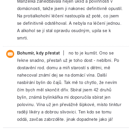
Manželka zanedbávala nejen úklid a povinnosti v
domácnosti, takže jsem ji nakonec definitivně opustil.
Na protialkoholní léčení nastoupila až poté, co jsem
se definitivně odstěhoval. A nebyla na léčení jednou.
A alkohol se jí stal opravdu osudným, upila se k
smrti.
|
Bohumír, kdy přestat
no to je kumšt. Ono se
řekne snadno, přestaň už je toho dost - neblbni. Po
dostavění rod. domu a míň starostí s dětmi, mě
nahecoval známí dej se na domácí vína. Další
nasbírání bylin do čajů. Tak mě to chytlo, že nevím
čím bych měl skončit dřív. Sbíral jsem 42 druhů
bylin, známá bylinkářka mi doporučila sbírat jen
polovinu. Vína už jen převážně šípkové, místo tinktur
raději likéry a dobrou slivovici. Ten kdo se tomu
oddá, zavčas zabrzděte. jinak dopadnete jako já!