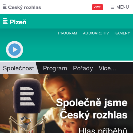
Přejít k hlavnímu obsahu
MENU
ŽIVĚ
PROGRAM
AUDIOARCHIV
KAMERY
Společnost
Program
Pořady
Více
…