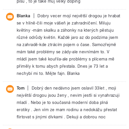
píšu , to je také můj velký doping
|
Blanka
Dobry vecer mojí největší drogou je hrabat
se v hlíně-čili moje vášeň je zahradničení. Miluju
květiny -mám skalku a záhonky na kterých pěstuju
různé odrůdy květin. Každé jaro az do podzima jsem
na zahradě-kde ztrácím pojem o čase. Samozřejmě
mám také problémy se zády-ale nevnímám to. V
mládí jsem také kouřila-ale problémy s plícema mě
přiměly k tomu abych přestala. Dnes je 73 let a
nechybí mi to. Mějte fajn. Blanka
|
Tom
Dobrý den nedávno jsem oslavil 33let , moji
největší drogou jsou ženy , nevim jestli si vynahrazuji
mladí . Nebo je to současná moderní doba plná
erotiky . Jen vím ze mam rodinu a nedokážu přestat
flirtovat s jinými dívkami . Dekuji a dobrou noc