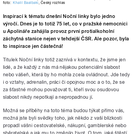
foto:
Khalil Baalbaki
,
Český rozhlas
Inspirací k tématu dnešní Noční linky bylo jedno
výročí. Dnes je to totiž 75 let, co v pražské nemocnici
u Apolináře zahájila provoz první protialkoholní
záchytná stanice nejen v tehdejší ČSR. Ale pozor, byla
to inspirace jen částečná!
Titulek Noční linky totiž zaznívá v kontextu, že jsme jen
lidé, a že každý z nás má nějakou potenciální slabost
nebo vášeň, která by ho mohla zcela ovládnout. Jde tedy
i o vztahy, adrenalin, práci či opojnou moc a o to, že se
za šťastné mohou považovat ti, kteří svou osudovou
slabost nikdy nepotkají a nepropadnou jí.
Možná se příběhy na toto téma budou týkat přímo vás,
možná jste byli svědky toho, jak někdo z vaší blízkosti
propadl vášni cestovatelské, nákupní, gamblerské nebo
sběratelské a jak mu to změnilo život. O tom, jaké štěstí