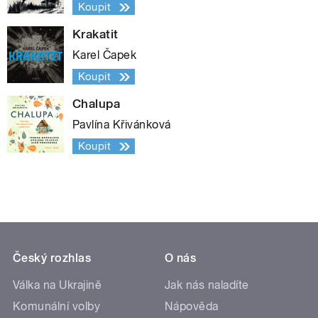
Koupit
Krakatit
Karel Čapek
Koupit
Chalupa
Pavlína Křivánková
Koupit
Český rozhlas
O nás
Válka na Ukrajině
Jak nás naladíte
Komunální volby
Nápověda