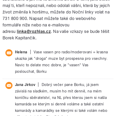
mají ti, kteří nepoznali, nebo odolali vášni, která by jejich
život změnila k horšímu, můžete do Noční linky volat na
731 800 900. Napsat můžete také do webového
formuláře níže nebo na e-mailovou
adresu
linka@rozhlas.cz
. Na vaše vzkazy se bude těšit
Borek Kapitančik.
|
Helena
Vase vasen pro radio/moderovani = krasna
ukazka jak "droga" muze byt prospesna pro vsechny.
Navic to delate moc dobre, je "vasen" Vas
poslouchat, Borku
|
Jana Jirkov
Dobrý večer pane Borku, já jsem
závislá na sladkém, musím ho mít denně, na mém
koníčku sběratelství, na NL přes kterou jsem si našla
kamaráda se kterým si denně voláme a také ostatní
kamarády a kamarádky se kterými si také volám nebo