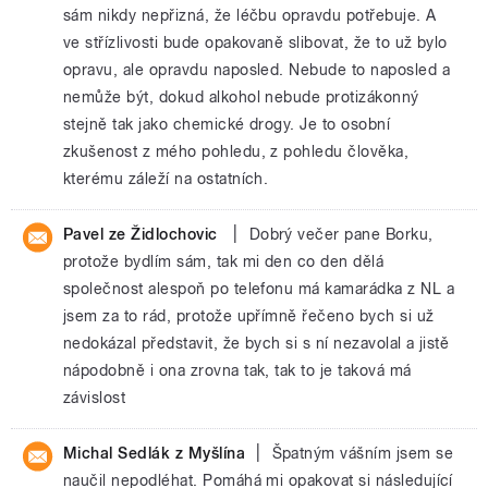
sám nikdy nepřizná, že léčbu opravdu potřebuje. A
ve střízlivosti bude opakovaně slibovat, že to už bylo
opravu, ale opravdu naposled. Nebude to naposled a
nemůže být, dokud alkohol nebude protizákonný
stejně tak jako chemické drogy. Je to osobní
zkušenost z mého pohledu, z pohledu člověka,
kterému záleží na ostatních.
|
Pavel ze Židlochovic
Dobrý večer pane Borku,
protože bydlím sám, tak mi den co den dělá
společnost alespoň po telefonu má kamarádka z NL a
jsem za to rád, protože upřímně řečeno bych si už
nedokázal představit, že bych si s ní nezavolal a jistě
nápodobně i ona zrovna tak, tak to je taková má
závislost
|
Michal Sedlák z Myšlína
Špatným vášním jsem se
naučil nepodléhat. Pomáhá mi opakovat si následující