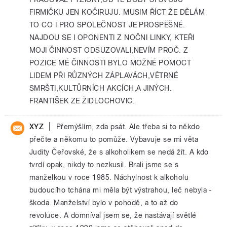
FIRMIČKU JEN KOČIRUJU. MUSIM ŘÍCT ŽE DĚLÁM
TO CO I PRO SPOLEČNOST JE PROSPĚŠNÉ.
NAJDOU SE I OPONENTI Z NOČNI LINKY, KTEŘI
MOJI ČINNOST ODSUZOVALI,NEVÍM PROČ. Z
POZICE MÉ ČINNOSTI BYLO MOŽNÉ POMOCT
LIDEM PŘI RŮZNÝCH ZÁPLAVÁCH,VĚTRNÉ
SMRŠTI,KULTŮRNÍCH AKCÍCH,A JINÝCH.
FRANTIŠEK ZE ŽIDLOCHOVIC.
|
XYZ
Přemýšlím, zda psát. Ale třeba si to někdo
přečte a někomu to pomůže. Vybavuje se mi věta
Judity Čeřovské, že s alkoholikem se nedá žít. A kdo
tvrdí opak, nikdy to nezkusil. Brali jsme se s
manželkou v roce 1985. Náchylnost k alkoholu
budoucího tchána mi měla být výstrahou, leč nebyla -
škoda. Manželství bylo v pohodě, a to až do
revoluce. A domníval jsem se, že nastávají světlé