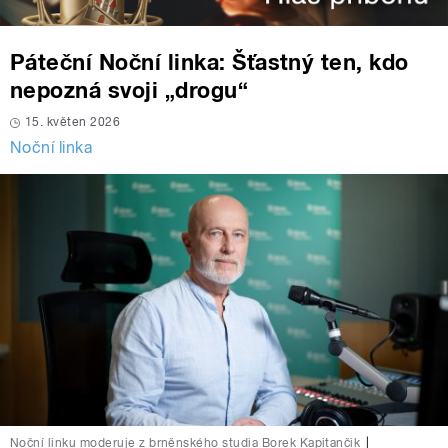
Páteční Noční linka: Šťastný ten, kdo
nepozná svoji „drogu“
15. květen 2026
Noční linka
Noční linku moderuje z brněnského studia Borek Kapitančik
|