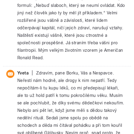
formuli: „Nebuď slaboch, který se neumí ovládat. Kdo
jiný než člověk jako ty by měl jít příkladem.“ Velmi
rozšířené jsou vášně a závislosti, které lidem
odčerpávají kapitál, ničí jejich zdraví, narušují vztahy.
Naštěstí existují vášně, které jsou ctnostné a
společnosti prospěšné. Já straním třeba vášni pro
filantropii. Mým velkým životním vzorem je Američan
Ronald Read.
|
Yveta
Zdravím, pane Borku, Vás a Nespavce.
Neřestí nám hodně, ale drogy k nim nepatří. Tedy
nepočítám-li tu kupu léků, co mi předepisují lékaři,
ale to už hold patří k tomu pokročilému věku. Musím
se ale pochlubit, že díky svému dědečkovi nekouřím.
Nebylo ani pět let, když jsme měli s dědou takový
nedělní rituál. Sedali jsme spolu po obědě na
schodech a děda mi čítával pohádku a při tom kouřil
své oblíbené Glóbusky. Nevím proč, snad proto, že