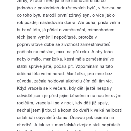
zítřky, v roce 1990 jsme se stěhovali snad do
jednoho z posledních družstevních bytů, v červnu se
do toho bytu narodil první zdravý syn, o více jak o
rok později následovala dcera. Ale ouha, přišla velmi
hubená léta, já přišel o zaměstnání, mimochodem
těch jsem vyměnil nepočítaně, protože v
popřevratové době se životnost zaměstnavatelů
počítala na měsíce, max. na půl roku. A aby toho
nebylo málo, manželka, která měla zaměstnání ve
státní správě jisté, počala pít. Vzpomínám na tato
úděsná léta velmi nerad. Manželka, pro mne bez
důvodu, začala holdovat alkoholu čím dál tím víc.
Když vracela se k večeru, kdy děti ještě nespaly,
odváděl jsem je před jejím běsněním na noc ke svým
rodičům, vracela-li se v noci, kdy děti již spaly,
nechal jsem ji tlouci a kopat do dveří k velké nelibosti
ostatních obyvatelů domu. Únavou pak usínala na
chodbě. A tak se z manželské dvojice stali nepřátelé.