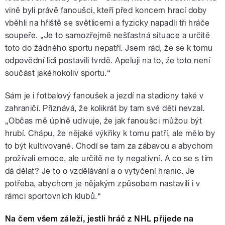
vině byli právě fanoušci, kteří před koncem hrací doby
vběhli na hřiště se světlicemi a fyzicky napadli tři hráče
soupeře. „Je to samozřejmě nešťastná situace a určitě
toto do žádného sportu nepatří. Jsem rád, že se k tomu
odpovědní lidi postavili tvrdě. Apeluji na to, že toto není
součást jakéhokoliv sportu.“
Sám je i fotbalový fanoušek a jezdí na stadiony také v
zahraničí. Přiznává, že kolikrát by tam své děti nevzal.
„Občas mě úplně udivuje, že jak fanoušci můžou být
hrubí. Chápu, že nějaké výkřiky k tomu patří, ale mělo by
to být kultivované. Chodí se tam za zábavou a abychom
prožívali emoce, ale určitě ne ty negativní. A co se s tím
dá dělat? Je to o vzdělávání a o vytyčení hranic. Je
potřeba, abychom je nějakým způsobem nastavili i v
rámci sportovních klubů.“
Na čem všem záleží, jestli hráč z NHL přijede na