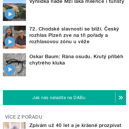
Vyhlídka nade Mží láká milence i turisty
72. Chodské slavnosti se blíží. Český
rozhlas Plzeň zve na tři pořady a
rozhlasovou zónu u věže
Oskar Baum: Rána osudu. Krutý příběh
chytrého kluka
Jak nás naladíte na DABu
VÍCE Z POŘADU
Zpívám už 40 let a je krásné prozpívat