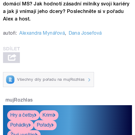
domácí MS? Jak hodnotí zásadní milníky svoji kariéry
a jak ji vnímají jeho dcery? Poslechněte si v pořadu
Alex a host.
autoři:
Alexandra Mynářová
,
Dana Josefová
Všechny díly pořadu na mujRozhlas
mujRozhlas
Hry a četby
Krimi
Pohádky
Pořady
Živé vysílání