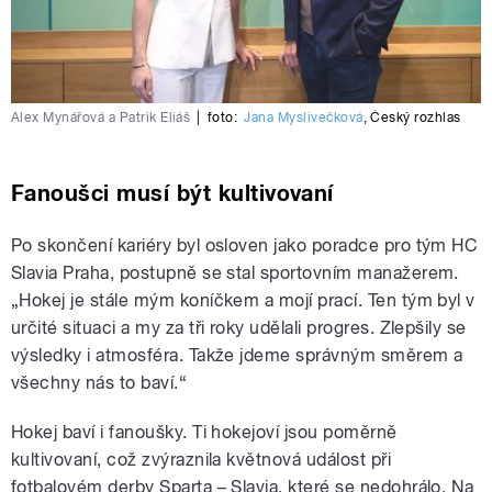
Alex Mynářová a Patrik Eliáš
|
foto:
Jana Myslivečková
,
Český rozhlas
Fanoušci musí být kultivovaní
Po skončení kariéry byl osloven jako poradce pro tým HC
Slavia Praha, postupně se stal sportovním manažerem.
„Hokej je stále mým koníčkem a mojí prací. Ten tým byl v
určité situaci a my za tři roky udělali progres. Zlepšily se
výsledky i atmosféra. Takže jdeme správným směrem a
všechny nás to baví.“
Hokej baví i fanoušky. Ti hokejoví jsou poměrně
kultivovaní, což zvýraznila květnová událost při
fotbalovém derby Sparta – Slavia, které se nedohrálo. Na