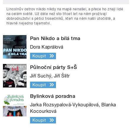
Lincolnův ostrov nikdo nikdy na mapě nenašel, a přece ho znají lidé
na celém světě. Už déle než sto třicet let na něm prožívají
dobrodružství s pěticí trosečníků, kteří na něm našli útočiště, a
hlavně nejedno tajemství.
Pan Nikdo a bílá tma
Dora Kaprálová
Koupit
Půlnoční párty S+Š
Jiří Suchý, Jiří Šlitr
Koupit
Bylinková poradna
Jarka Rozsypalová-Vykoupilová, Blanka
Kocourková
Koupit