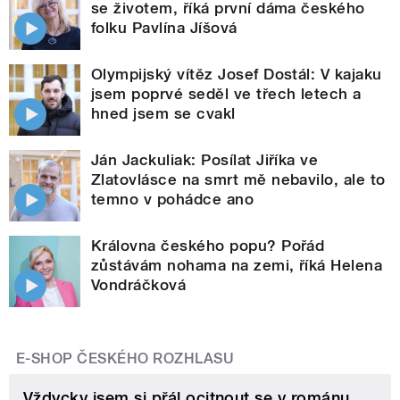
se životem, říká první dáma českého
folku Pavlína Jíšová
Olympijský vítěz Josef Dostál: V kajaku
jsem poprvé seděl ve třech letech a
hned jsem se cvakl
Ján Jackuliak: Posílat Jiříka ve
Zlatovlásce na smrt mě nebavilo, ale to
temno v pohádce ano
Královna českého popu? Pořád
zůstávám nohama na zemi, říká Helena
Vondráčková
E-SHOP ČESKÉHO ROZHLASU
Vždycky jsem si přál ocitnout se v románu