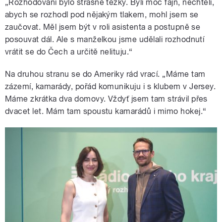
„Rozhodování bylo strašně těžký. Byli moc fajn, nechtěli,
abych se rozhodl pod nějakým tlakem, mohl jsem se
zaučovat. Měl jsem být v roli asistenta a postupně se
posouvat dál. Ale s manželkou jsme udělali rozhodnutí
vrátit se do Čech a určitě nelituju.“
Na druhou stranu se do Ameriky rád vrací. „Máme tam
zázemí, kamarády, pořád komunikuju i s klubem v Jersey.
Máme zkrátka dva domovy. Vždyť jsem tam strávil přes
dvacet let. Mám tam spoustu kamarádů i mimo hokej.“