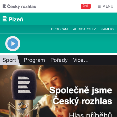
Přejít k hlavnímu obsahu
MENU
ŽIVĚ
PROGRAM
AUDIOARCHIV
KAMERY
Sport
Program
Pořady
Více
…