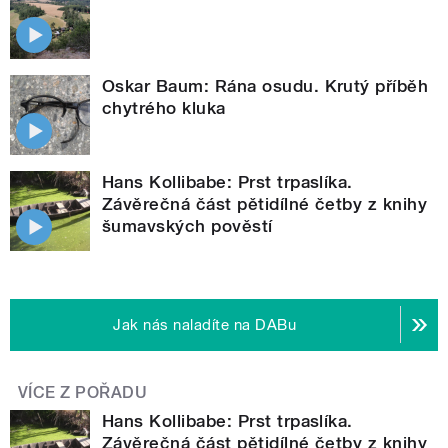
Oskar Baum: Rána osudu. Krutý příběh
chytrého kluka
Hans Kollibabe: Prst trpaslíka.
Závěrečná část pětidílné četby z knihy
šumavských pověstí
Jak nás naladíte na DABu
VÍCE Z POŘADU
Hans Kollibabe: Prst trpaslíka.
Závěrečná část pětidílné četby z knihy