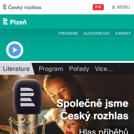
Přejít k hlavnímu obsahu
MENU
ŽIVĚ
PROGRAM
AUDIOARCHIV
KAMERY
Literatura
Program
Pořady
Více
…