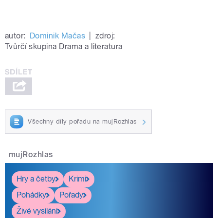
autor:
Dominik Mačas
|
zdroj:
Tvůrčí skupina Drama a literatura
Všechny díly pořadu na mujRozhlas
mujRozhlas
Hry a četby
Krimi
Pohádky
Pořady
Živé vysílání