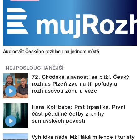
Audiosvět Českého rozhlasu na jednom místě
NEJPOSLOUCHANĚJŠÍ
72. Chodské slavnosti se blíží. Český
rozhlas Plzeň zve na tři pořady a
rozhlasovou zónu u věže
Hans Kollibabe: Prst trpaslíka. První
část pětidílné četby z knihy
šumavských pověstí
Vyhlídka nade Mží láká milence i turisty