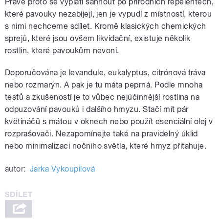
Právě proto se vyplatí sáhnout po přírodních repelentech,
které pavouky nezabíjejí, jen je vypudí z místností, kterou
s nimi nechceme sdílet. Kromě klasických chemických
sprejů, které jsou ovšem likvidační, existuje několik
rostlin, které pavoukům nevoní.
Doporučována je levandule, eukalyptus, citrónová tráva
nebo rozmarýn. A pak je tu máta peprná. Podle mnoha
testů a zkušeností je to vůbec nejúčinnější rostlina na
odpuzování pavouků i dalšího hmyzu. Stačí mít pár
květináčů s mátou v oknech nebo použít esenciální olej v
rozprašovači. Nezapomínejte také na pravidelný úklid
nebo minimalizaci nočního světla, které hmyz přitahuje.
autor:
Jarka Vykoupilová