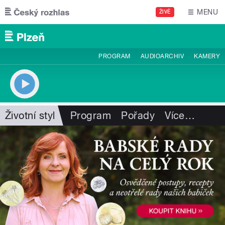
Přejít k hlavnímu obsahu
MENU
ŽIVĚ
PROGRAM
AUDIOARCHIV
KAMERY
Životní styl
Program
Pořady
Více
…