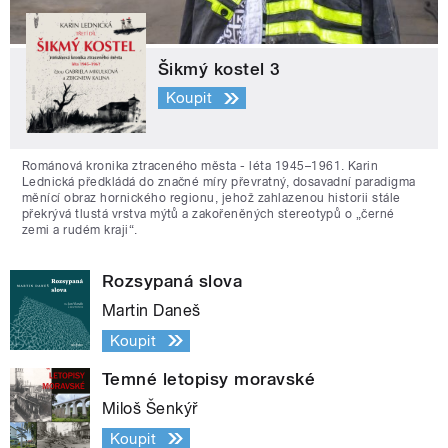
Šikmý kostel 3
Koupit
Románová kronika ztraceného města - léta 1945–1961. Karin
Lednická předkládá do značné míry převratný, dosavadní paradigma
měnící obraz hornického regionu, jehož zahlazenou historii stále
překrývá tlustá vrstva mýtů a zakořeněných stereotypů o „černé
zemi a rudém kraji“.
Rozsypaná slova
Martin Daneš
Koupit
Temné letopisy moravské
Miloš Šenkýř
Koupit