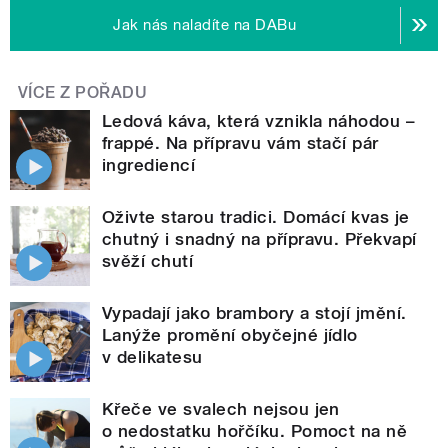
Jak nás naladíte na DABu
VÍCE Z POŘADU
Ledová káva, která vznikla náhodou –
frappé. Na přípravu vám stačí pár
ingrediencí
Oživte starou tradici. Domácí kvas je
chutný i snadný na přípravu. Překvapí
svěží chutí
Vypadají jako brambory a stojí jmění.
Lanýže promění obyčejné jídlo
v delikatesu
Křeče ve svalech nejsou jen
o nedostatku hořčíku. Pomoct na ně