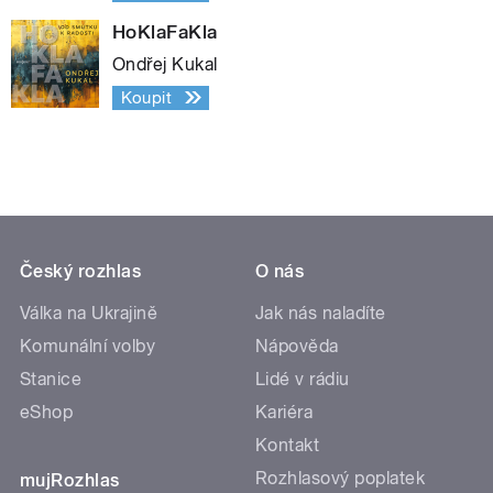
HoKlaFaKla
Ondřej Kukal
Koupit
Český rozhlas
O nás
Válka na Ukrajině
Jak nás naladíte
Komunální volby
Nápověda
Stanice
Lidé v rádiu
eShop
Kariéra
Kontakt
Rozhlasový poplatek
mujRozhlas