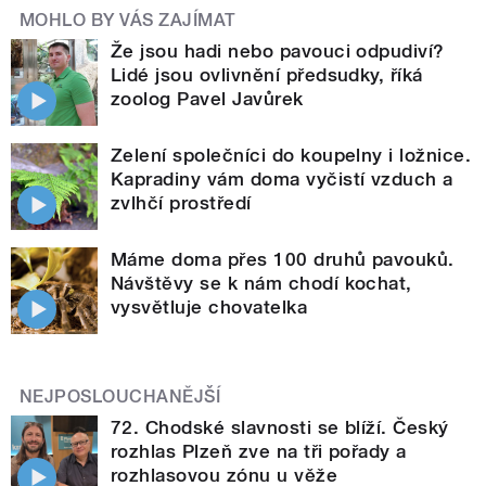
MOHLO BY VÁS ZAJÍMAT
Že jsou hadi nebo pavouci odpudiví?
Lidé jsou ovlivnění předsudky, říká
zoolog Pavel Javůrek
Zelení společníci do koupelny i ložnice.
Kapradiny vám doma vyčistí vzduch a
zvlhčí prostředí
Máme doma přes 100 druhů pavouků.
Návštěvy se k nám chodí kochat,
vysvětluje chovatelka
NEJPOSLOUCHANĚJŠÍ
72. Chodské slavnosti se blíží. Český
rozhlas Plzeň zve na tři pořady a
rozhlasovou zónu u věže