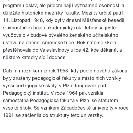
programu oslav, ale připomínají i významné osobnosti a
důležité historické mezníky fakulty. Mezi ty určitě patří
14. Listopad 1948, kdy byl v dnešní Měšťanské besedě
slavnostně zahájen akademický rok. Tehdy se ještě
vyučovalo v budově bývalého ženského učitelského
ústavu na dnešní Americké třídě. Rok nato se škola
přestěhovala do Veleslavínovy ulice 42, kde děkanát a
některé katedry sídlí dodnes.
Dalším mezníkem je rok 1953, kdy podle nového zákona
byly zrušeny pedagogické fakulty a místo nich vznikly
vyšší pedagogické školy, v Plzni fungovala pod
Pedagogický institut. V roce 1964 pak vznikla
samostatná Pedagogická fakulta v Plzni se statutem
vysoké školy. Se vznikem Západočeské univerzity v roce
1991 se začlenila do struktury této univerzity.