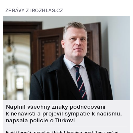
ZPRÁVY Z IROZHLAS.CZ
Naplnil všechny znaky podněcování
k nenávisti a projevil sympatie k nacismu,
napsala policie o Turkovi
Finští farmáři pomáhají hlídat hranice před Rusy, svými