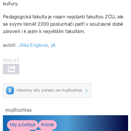
kultury.
Pedagogická fakulta je nejen nejstarší fakultou ZČU, ale
se svými téměř 2200 posluchači patří v současné době
zároveň i k jejím k největším fakultám.
autoři:
Jitka Englová
,
jik
Všechny díly pořadu na mujRozhlas
mujRozhlas
Hry a četby
Krimi