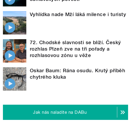
Vyhlídka nade Mží láká milence i turisty
72. Chodské slavnosti se blíží. Český
rozhlas Plzeň zve na tři pořady a
rozhlasovou zónu u věže
Oskar Baum: Rána osudu. Krutý příběh
chytrého kluka
Jak nás naladíte na DABu