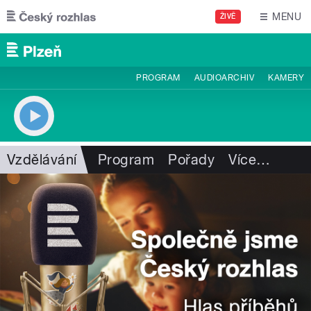
Přejít k hlavnímu obsahu
MENU
ŽIVĚ
PROGRAM
AUDIOARCHIV
KAMERY
Vzdělávání
Program
Pořady
Více
…