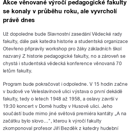
Akce věnované výročí pedagogické fakulty
se konaly v průběhu roku, ale vyvrcholí
právě dnes
Už dopoledne bude Slavnostní zasedání Vědecké rady
fakulty, dále pak katedra historie a studentská organizace
Otevřeno připravily workshop pro žáky základních škol
nazvaný Z historie pedagogické fakulty, no a zároveň se
chystá i studentská vědecká konference věnovaná 70
letům fakulty.
Program bude pokračovat i odpoledne. V 15 hodin začne
v budově ve Veleslavínově ulici výstava o první dekádě
fakulty, tedy o letech 1948 až 1958, a oslavy završí v
19:30 koncert v Domě hudby v Husově ulici. Jeho
součástí bude mimo jiné světová premiéra kantáty „A na
začátku bylo slovo…", kterou k výročí fakulty
zkomponoval profesor Jiří Bezděk z katedry hudební