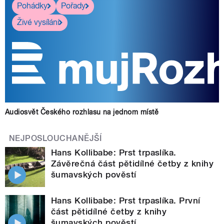
Pohádky
Pořady
Živé vysílání
Audiosvět Českého rozhlasu na jednom místě
NEJPOSLOUCHANĚJŠÍ
Hans Kollibabe: Prst trpaslíka.
Závěrečná část pětidílné četby z knihy
šumavských pověstí
Hans Kollibabe: Prst trpaslíka. První
část pětidílné četby z knihy
šumavských pověstí