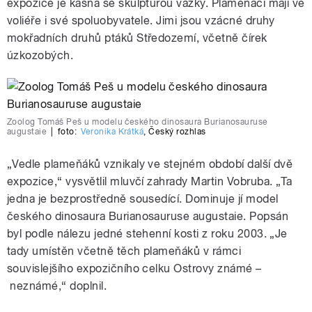
expozice je kašna se skulpturou vážky. Plameňáci mají ve
voliéře i své spoluobyvatele. Jimi jsou vzácné druhy
mokřadních druhů ptáků Středozemí, včetně čírek
úzkozobých.
Zoolog Tomáš Peš u modelu českého dinosaura Burianosauruse
augustaie
|
foto:
Veronika Krátká
,
Český rozhlas
„Vedle plameňáků vznikaly ve stejném období další dvě
expozice,“ vysvětlil mluvčí zahrady Martin Vobruba. „Ta
jedna je bezprostředně sousedící. Dominuje jí model
českého dinosaura Burianosauruse augustaie. Popsán
byl podle nálezu jedné stehenní kosti z roku 2003. „Je
tady umístěn včetně těch plameňáků v rámci
souvislejšího expozičního celku Ostrovy známé –
neznámé,“ doplnil.