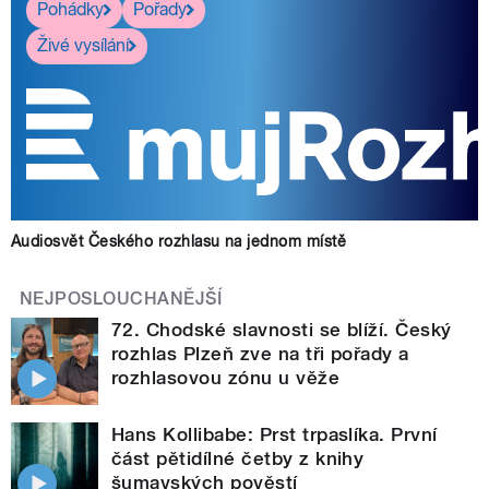
Pohádky
Pořady
Živé vysílání
Audiosvět Českého rozhlasu na jednom místě
NEJPOSLOUCHANĚJŠÍ
72. Chodské slavnosti se blíží. Český
rozhlas Plzeň zve na tři pořady a
rozhlasovou zónu u věže
Hans Kollibabe: Prst trpaslíka. První
část pětidílné četby z knihy
šumavských pověstí