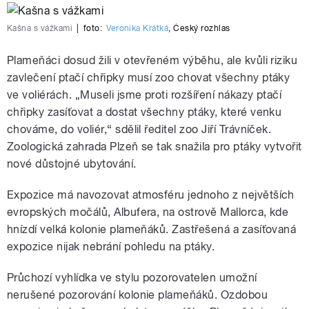
Kašna s vážkami
|
foto:
Veronika Krátká
,
Český rozhlas
Plameňáci dosud žili v otevřeném výběhu, ale kvůli riziku
zavlečení ptačí chřipky musí zoo chovat všechny ptáky
ve voliérách. „Museli jsme proti rozšíření nákazy ptačí
chřipky zasíťovat a dostat všechny ptáky, které venku
chováme, do voliér,“ sdělil ředitel zoo Jiří Trávníček.
Zoologická zahrada Plzeň se tak snažila pro ptáky vytvořit
nové důstojné ubytování.
Expozice má navozovat atmosféru jednoho z největších
evropských močálů, Albufera, na ostrově Mallorca, kde
hnízdí velká kolonie plameňáků. Zastřešená a zasíťovaná
expozice nijak nebrání pohledu na ptáky.
Průchozí vyhlídka ve stylu pozorovatelen umožní
nerušené pozorování kolonie plameňáků. Ozdobou