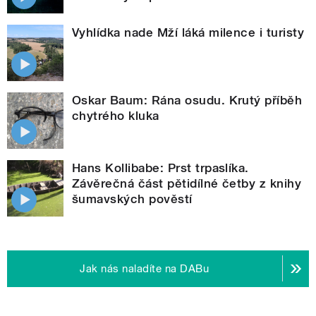
Vyhlídka nade Mží láká milence i turisty
Oskar Baum: Rána osudu. Krutý příběh
chytrého kluka
Hans Kollibabe: Prst trpaslíka.
Závěrečná část pětidílné četby z knihy
šumavských pověstí
Jak nás naladíte na DABu