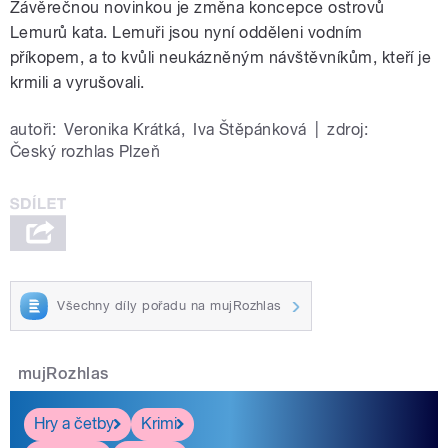
Závěrečnou novinkou je změna koncepce ostrovů
Lemurů kata. Lemuři jsou nyní odděleni vodním
příkopem, a to kvůli neukázněným návštěvníkům, kteří je
krmili a vyrušovali.
autoři:
Veronika Krátká
,
Iva Štěpánková
|
zdroj:
Český rozhlas Plzeň
Všechny díly pořadu na mujRozhlas
mujRozhlas
Hry a četby
Krimi