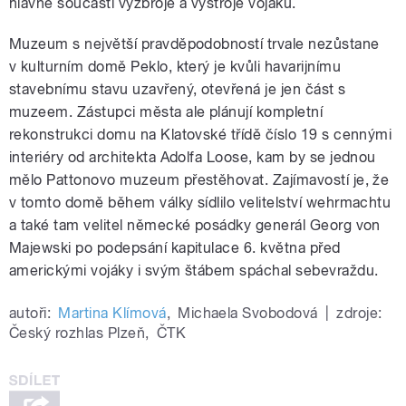
hlavně součásti výzbroje a výstroje vojáků.
Muzeum s největší pravděpodobností trvale nezůstane
v kulturním domě Peklo, který je kvůli havarijnímu
stavebnímu stavu uzavřený, otevřená je jen část s
muzeem. Zástupci města ale plánují kompletní
rekonstrukci domu na Klatovské třídě číslo 19 s cennými
interiéry od architekta Adolfa Loose, kam by se jednou
mělo Pattonovo muzeum přestěhovat. Zajímavostí je, že
v tomto domě během války sídlilo velitelství wehrmachtu
a také tam velitel německé posádky generál Georg von
Majewski po podepsání kapitulace 6. května před
americkými vojáky i svým štábem spáchal sebevraždu.
autoři:
Martina Klímová
,
Michaela Svobodová
|
zdroje:
Český rozhlas Plzeň
,
ČTK