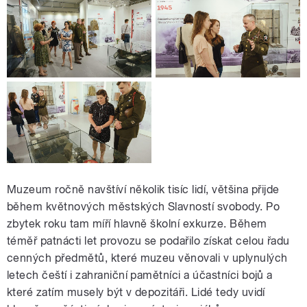
Muzeum ročně navštíví několik tisíc lidí, většina přijde
během květnových městských Slavností svobody. Po
zbytek roku tam míří hlavně školní exkurze. Během
téměř patnácti let provozu se podařilo získat celou řadu
cenných předmětů, které muzeu věnovali v uplynulých
letech čeští i zahraniční pamětníci a účastníci bojů a
které zatím musely být v depozitáři. Lidé tedy uvidí