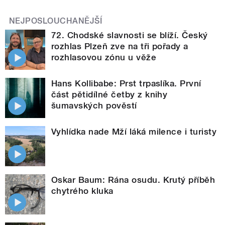
NEJPOSLOUCHANĚJŠÍ
72. Chodské slavnosti se blíží. Český
rozhlas Plzeň zve na tři pořady a
rozhlasovou zónu u věže
Hans Kollibabe: Prst trpaslíka. První
část pětidílné četby z knihy
šumavských pověstí
Vyhlídka nade Mží láká milence i turisty
Oskar Baum: Rána osudu. Krutý příběh
chytrého kluka