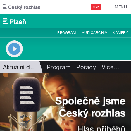
Přejít k hlavnímu obsahu
MENU
ŽIVĚ
PROGRAM
AUDIOARCHIV
KAMERY
Aktuální dění
Program
Pořady
Více
…