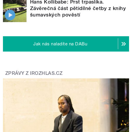
Hans Kollibabe: Prst trpaslíka.
Závěrečná část pětidílné četby z knihy
šumavských pověstí
Jak nás naladíte na DABu
ZPRÁVY Z IROZHLAS.CZ