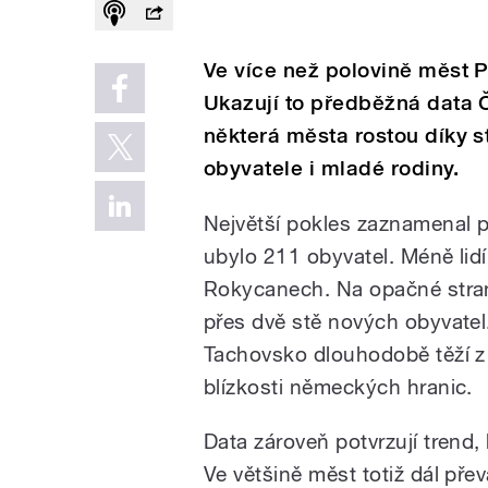
Ve více než polovině měst P
Ukazují to předběžná data 
některá města rostou díky st
obyvatele i mladé rodiny.
Největší pokles zaznamenal p
ubylo 211 obyvatel. Méně lidí
Rokycanech. Na opačné straně
přes dvě stě nových obyvatel.
Tachovsko dlouhodobě těží z 
blízkosti německých hranic.
Data zároveň potvrzují trend, 
Ve většině měst totiž dál př