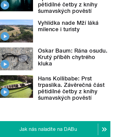
pětidílné četby z knihy
šumavských pověstí
Vyhlídka nade Mží láká
milence i turisty
Oskar Baum: Rána osudu.
Krutý příběh chytrého
kluka
Hans Kollibabe: Prst
trpaslíka. Závěrečná část
pětidílné četby z knihy
šumavských pověstí
Jak nás naladíte na DABu