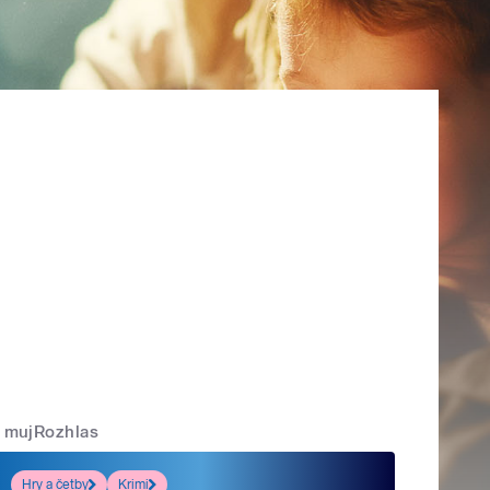
mujRozhlas
Hry a četby
Krimi