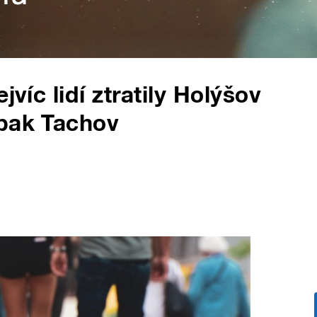
jvíc lidí ztratily Holýšov
opak Tachov