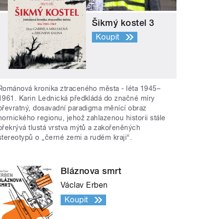
Šikmý kostel 3
Koupit
Románová kronika ztraceného města - léta 1945–
1961. Karin Lednická předkládá do značné míry
převratný, dosavadní paradigma měnící obraz
hornického regionu, jehož zahlazenou historii stále
překrývá tlustá vrstva mýtů a zakořeněných
stereotypů o „černé zemi a rudém kraji“.
Bláznova smrt
Václav Erben
Koupit