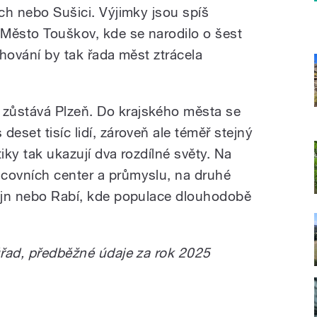
ech nebo Sušici. Výjimky jsou spíš
Město Touškov, kde se narodilo o šest
ěhování by tak řada měst ztrácela
zůstává Plzeň. Do krajského města se
deset tisíc lidí, zároveň ale téměř stejný
iky tak ukazují dva rozdílné světy. Na
covních center a průmyslu, na druhé
tejn nebo Rabí, kde populace dlouhodobě
 úřad, předběžné údaje za rok 2025