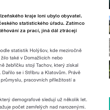
lzeňského kraje loni ubylo obyvatel.
Českého statistického úřadu. Zatímco
ěhování za prací, jiná dál ztrácejí
odle statistik Holýšov, kde meziročně
 žilo také v Domažlicích nebo
 žebříčku stojí Tachov, který získal
 Dařilo se i Stříbru a Klatovům. Právě
průmyslu, pracovních příležitostí a
který demografové sledují už několik let.
evažuje počet zemřelých nad narozenými.