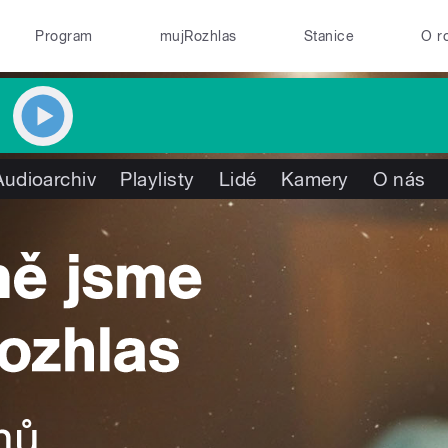
Program
mujRozhlas
Stanice
O r
Audioarchiv
Playlisty
Lidé
Kamery
O nás