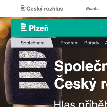
Přejít k hlavnímu obsahu
iRozhlas
Společnost
Program
Pořady