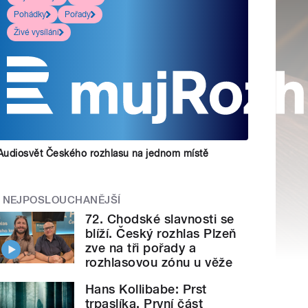
Pohádky
Pořady
Živé vysílání
Audiosvět Českého rozhlasu na jednom místě
NEJPOSLOUCHANĚJŠÍ
72. Chodské slavnosti se
blíží. Český rozhlas Plzeň
zve na tři pořady a
rozhlasovou zónu u věže
Hans Kollibabe: Prst
trpaslíka. První část