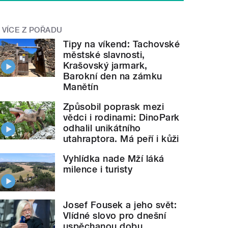
VÍCE Z POŘADU
Tipy na víkend: Tachovské
městské slavnosti,
Krašovský jarmark,
Barokní den na zámku
Manětín
Způsobil poprask mezi
vědci i rodinami: DinoPark
odhalil unikátního
utahraptora. Má peří i kůži
Vyhlídka nade Mží láká
milence i turisty
Josef Fousek a jeho svět:
Vlídné slovo pro dnešní
uspěchanou dobu