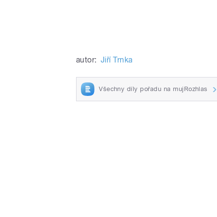
autor:
Jiří Trnka
Všechny díly pořadu na mujRozhlas