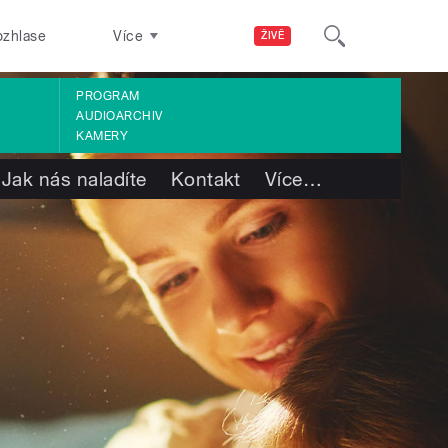
ozhlase
Více
ŽIVĚ
PROGRAM
AUDIOARCHIV
KAMERY
Jak nás naladíte
Kontakt
Více
…