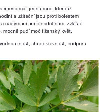
a semena mají jednu moc, kterouž
ohodlní a užiteční jsou proti bolestem
m a nadýmání aneb nadutinám, zvláště
, mocně pudí moč i ženský květ.
a vodnatelnost, chudokrevnost, podporu