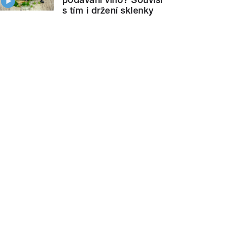
s tím i držení sklenky