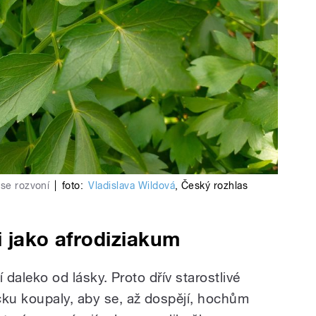
 se rozvoní
|
foto:
Vladislava Wildová
,
Český rozhlas
i jako afrodiziakum
ní daleko od lásky. Proto dřív starostlivé
čku koupaly, aby se, až dospějí, hochům