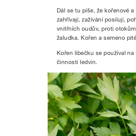
Dál se tu píše, že kořenové 
zahřívají, zažívání posilují, p
vnitřních oudův, proti otoků
žaludka. Kořen a semeno pité
Kořen libečku se používal n
činnosti ledvin.