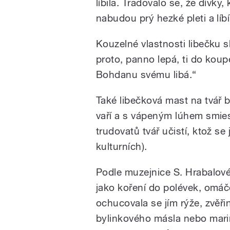
líbila. Tradovalo se, že dívky
nabudou prý hezké pleti a lí
Kouzelné vlastnosti libečku s
proto, panno lepá, ti do koup
Bohdanu svému libá.“
Také libečková mast na tvář b
vaří a s vápeným lúhem smies
trudovatů tvář učistí, ktož se
kulturních).
Podle muzejnice S. Hrabalové
jako koření do polévek, omáč
ochucovala se jím rýže, zvěři
bylinkového másla nebo mari