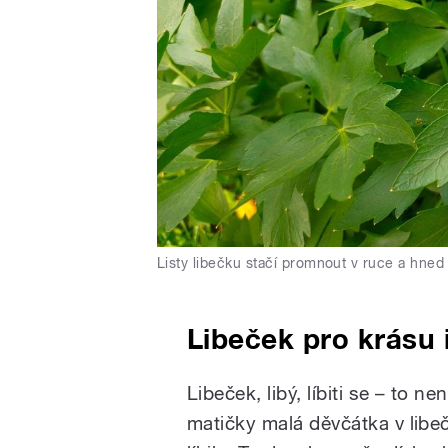
Listy libečku stačí promnout v ruce a hned
Libeček pro krásu 
Libeček, libý, líbiti se – to ne
matičky malá děvčátka v libe