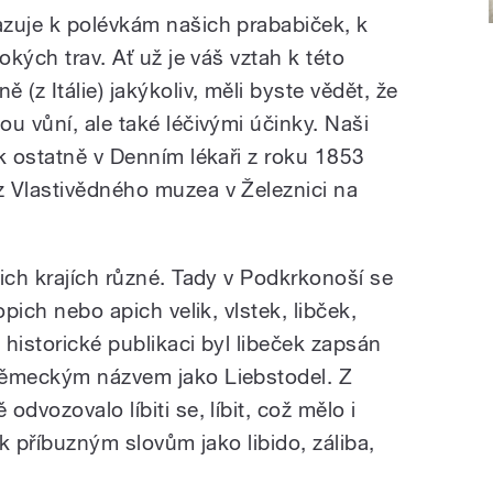
zuje k polévkám našich prababiček, k
okých trav. Ať už je váš vztah k této
(z Itálie) jakýkoliv, měli byste vědět, že
u vůní, ale také léčivými účinky. Naši
k ostatně v Denním lékaři z roku 1853
 Vlastivědného muzea v Železnici na
ich krajích různé. Tady v Podkrkonoší se
opich nebo apich velik, vlstek, libček,
 historické publikaci byl libeček zapsán
německým názvem jako Liebstodel. Z
dvozovalo líbiti se, líbit, což mělo i
 k příbuzným slovům jako libido, záliba,