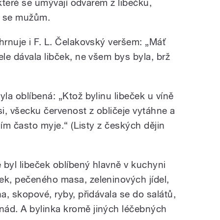
, které se umývají odvarem z libečku,
bí se mužům.
hrnuje i F. L. Čelakovský veršem: „Máť
ele dávala libček, ne všem bys byla, brž
yla oblíbená: „Ktož bylinu libeček u víně
i, všecku červenost z obličeje vytáhne a
 jím často myje.“ (Listy z českých dějin
 byl libeček oblíbený hlavně v kuchyni
ek, pečeného masa, zeleninových jídel,
na, skopové, ryby, přidávala se do salátů,
nád. A bylinka kromě jiných léčebných