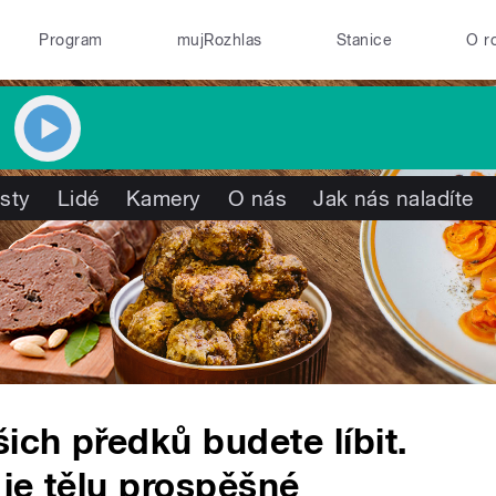
Program
mujRozhlas
Stanice
O r
isty
Lidé
Kamery
O nás
Jak nás naladíte
ich předků budete líbit.
 je tělu prospěšné