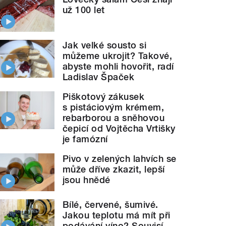
už 100 let
Jak velké sousto si
můžeme ukrojit? Takové,
abyste mohli hovořit, radí
Ladislav Špaček
Piškotový zákusek
s pistáciovým krémem,
rebarborou a sněhovou
čepicí od Vojtěcha Vrtišky
je famózní
Pivo v zelených lahvích se
může dříve zkazit, lepší
jsou hnědé
Bílé, červené, šumivé.
Jakou teplotu má mít při
podávání víno? Souvisí