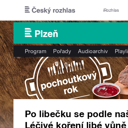
Přejít k hlavnímu obsahu
iRozhlas
Program
Pořady
Audioarchiv
Playl
Po libečku se podle naš
Léčivé koření libé vůně