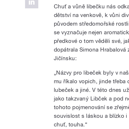
Chuť a vůně libečku nás odka
dětství na venkově, k vůni div
původem středomořské rostlině 
se vyznačuje nejen aromaticko
předkové o tom věděli své, ja
dopátrala Simona Hrabalová z
Jičínsku:
„Názvy pro libeček byly v naš
mu říkalo vopich, jinde třeba 
lubeček a jiné. V této dnes už
jako takzvaný Libček a pod 
tohoto pojmenování se zřejmě o
souvislost s láskou a blízko i
chuť, touha.“