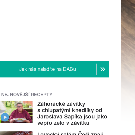
Jak nás naladíte na DABu
NEJNOVĚJŠÍ RECEPTY
Záhorácké závitky
s chlupatými knedlíky od
Jaroslava Sapíka jsou jako
vepřo zelo v závitku
Lovecký salám Češi znají