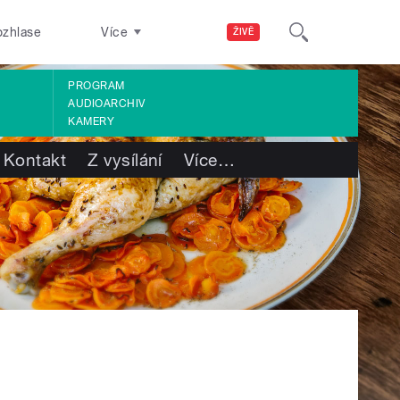
ozhlase
Více
ŽIVĚ
PROGRAM
AUDIOARCHIV
KAMERY
Kontakt
Z vysílání
Více
…