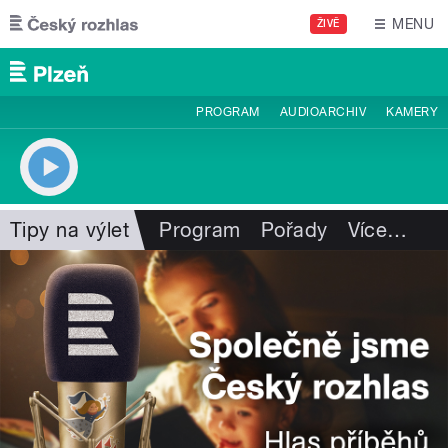
Přejít k hlavnímu obsahu
MENU
ŽIVĚ
PROGRAM
AUDIOARCHIV
KAMERY
Tipy na výlet
Program
Pořady
Více
…