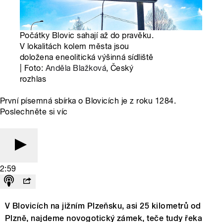
Počátky Blovic sahají až do pravěku.
V lokalitách kolem města jsou
doložena eneolitická výšinná sídliště
| Foto:
Anděla Blažková
, Český
rozhlas
První písemná sbírka o Blovicích je z roku 1284.
Poslechněte si víc
2:59
V Blovicích na jižním Plzeňsku, asi 25 kilometrů od
Plzně, najdeme novogotický zámek, teče tudy řeka