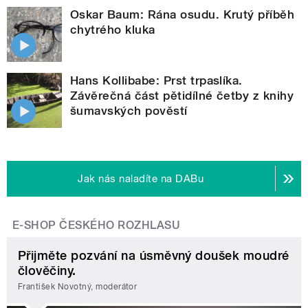
Oskar Baum: Rána osudu. Krutý příběh
chytrého kluka
Hans Kollibabe: Prst trpaslíka.
Závěrečná část pětidílné četby z knihy
šumavských pověstí
Jak nás naladíte na DABu
E-SHOP ČESKÉHO ROZHLASU
Přijměte pozvání na úsměvný doušek moudré
člověčiny.
František Novotný, moderátor