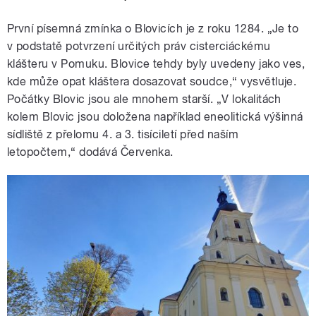
První písemná zmínka o Blovicích je z roku 1284. „Je to
v podstatě potvrzení určitých práv cisterciáckému
klášteru v Pomuku. Blovice tehdy byly uvedeny jako ves,
kde může opat kláštera dosazovat soudce,“ vysvětluje.
Počátky Blovic jsou ale mnohem starší. „V lokalitách
kolem Blovic jsou doložena například eneolitická výšinná
sídliště z přelomu 4. a 3. tisíciletí před naším
letopočtem,“ dodává Červenka.