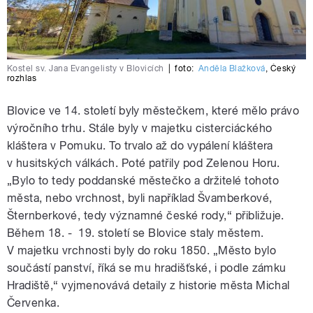
Kostel sv. Jana Evangelisty v Blovicích
|
foto:
Anděla Blažková
,
Český
rozhlas
Blovice ve 14. století byly městečkem, které mělo právo
výročního trhu. Stále byly v majetku cisterciáckého
kláštera v Pomuku. To trvalo až do vypálení kláštera
v husitských válkách. Poté patřily pod Zelenou Horu.
„Bylo to tedy poddanské městečko a držitelé tohoto
města, nebo vrchnost, byli například Švamberkové,
Šternberkové, tedy významné české rody,“ přibližuje.
Během 18. - 19. století se Blovice staly městem.
V majetku vrchnosti byly do roku 1850. „Město bylo
součástí panství, říká se mu hradišťské, i podle zámku
Hradiště,“ vyjmenovává detaily z historie města Michal
Červenka.