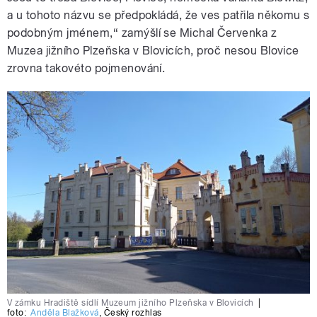
a u tohoto názvu se předpokládá, že ves patřila někomu s
podobným jménem,“ zamýšlí se Michal Červenka z
Muzea jižního Plzeňska v Blovicích, proč nesou Blovice
zrovna takovéto pojmenování.
V zámku Hradiště sídlí Muzeum jižního Plzeňska v Blovicích
|
foto:
Anděla Blažková
,
Český rozhlas