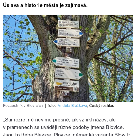
Úslava a historie města je zajímavá.
Rozcestník v Blovicích
|
foto:
Anděla Blažková
,
Český rozhlas
„Samozřejmě nevíme přesně, jak vznikl název, ale
v pramenech se uvádějí různé podoby jména Blovice.
Jsou to třeba Blevice, Plovice, německá varianta Blowitz,