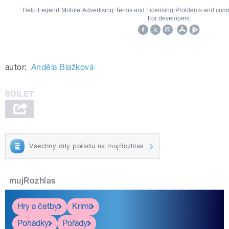
autor:
Anděla Blažková
Všechny díly pořadu na mujRozhlas
mujRozhlas
Hry a četby
Krimi
Pohádky
Pořady