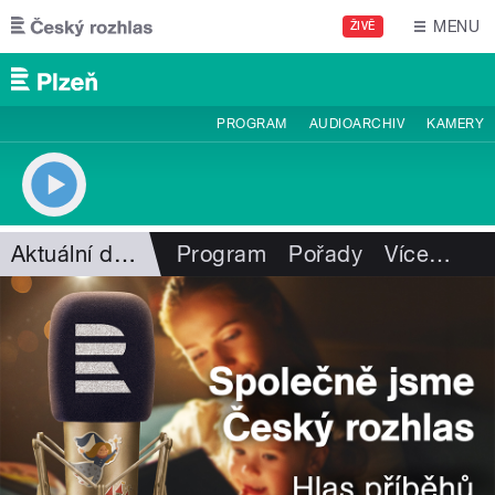
Přejít k hlavnímu obsahu
MENU
ŽIVĚ
PROGRAM
AUDIOARCHIV
KAMERY
Aktuální dění
Program
Pořady
Více
…