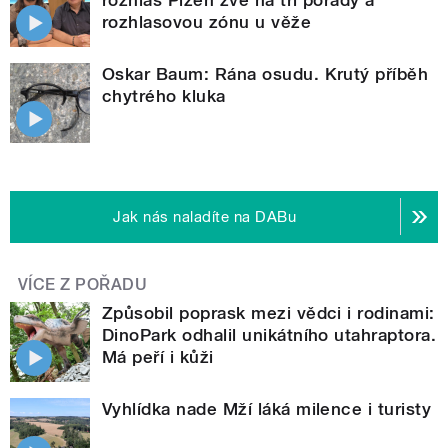
rozhlasovou zónu u věže
Oskar Baum: Rána osudu. Krutý příběh
chytrého kluka
Jak nás naladíte na DABu
VÍCE Z POŘADU
Způsobil poprask mezi vědci i rodinami:
DinoPark odhalil unikátního utahraptora.
Má peří i kůži
Vyhlídka nade Mží láká milence i turisty