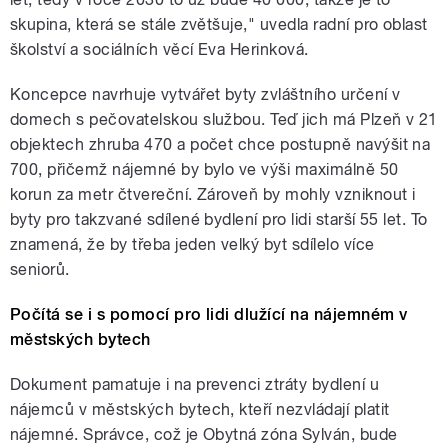
skupina, která se stále zvětšuje," uvedla radní pro oblast
školství a sociálních věcí Eva Herinková.
Koncepce navrhuje vytvářet byty zvláštního určení v
domech s pečovatelskou službou. Teď jich má Plzeň v 21
objektech zhruba 470 a počet chce postupně navýšit na
700, přičemž nájemné by bylo ve výši maximálně 50
korun za metr čtvereční. Zároveň by mohly vzniknout i
byty pro takzvané sdílené bydlení pro lidi starší 55 let. To
znamená, že by třeba jeden velký byt sdílelo více
seniorů.
Počítá se i s pomocí pro lidi dlužící na nájemném v
městských bytech
Dokument pamatuje i na prevenci ztráty bydlení u
nájemců v městských bytech, kteří nezvládají platit
nájemné. Správce, což je Obytná zóna Sylván, bude