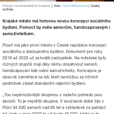
Pokoje novoměstského hospice
|
foto:
Hana Mikulincová
,
Český
rozhlas
Krajské město má hotovou novou koncepci sociálního
bydlení. Pomoct by měla seniorům, handicapovaným i
samoživitelkám.
Plzeň má jako první město v České republice koncepci
sociálního a dostupného bydlení. Dokument pro roky
2016 až 2020 už schválili zastupitelé. Na městské byty
různých stupňů mají díky němu dosáhnout senioři,
handicapovaní lidé nebo samoživitelky. Koncepce je
obecně zaměřená na lidi, kteří nemůžou za tržních
podmínek získat standardní nájemní bydlení.
„Tou nejohroženější skupinou z našeho pohledu jsou
senioři. To je největší skupina. V současné době žije v
Plzni 34 500 seniorů nad 65 let a výhledově za patnáct
let, tedy v roce 2030 to už bude 40 000, takže je to