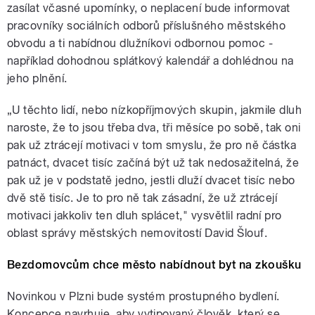
zasílat včasné upomínky, o neplacení bude informovat
pracovníky sociálních odborů příslušného městského
obvodu a ti nabídnou dlužníkovi odbornou pomoc -
například dohodnou splátkový kalendář a dohlédnou na
jeho plnění.
„U těchto lidí, nebo nízkopříjmových skupin, jakmile dluh
naroste, že to jsou třeba dva, tři měsíce po sobě, tak oni
pak už ztrácejí motivaci v tom smyslu, že pro ně částka
patnáct, dvacet tisíc začíná být už tak nedosažitelná, že
pak už je v podstatě jedno, jestli dluží dvacet tisíc nebo
dvě stě tisíc. Je to pro ně tak zásadní, že už ztrácejí
motivaci jakkoliv ten dluh splácet," vysvětlil radní pro
oblast správy městských nemovitostí David Šlouf.
Bezdomovcům chce město nabídnout byt na zkoušku
Novinkou v Plzni bude systém prostupného bydlení.
Koncepce navrhuje, aby vytipovaný člověk, který se