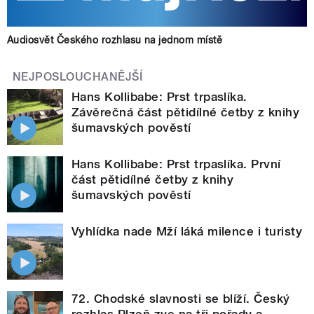
Audiosvět Českého rozhlasu na jednom místě
NEJPOSLOUCHANĚJŠÍ
Hans Kollibabe: Prst trpaslíka.
Závěrečná část pětidílné četby z knihy
šumavských pověstí
Hans Kollibabe: Prst trpaslíka. První
část pětidílné četby z knihy
šumavských pověstí
Vyhlídka nade Mží láká milence i turisty
72. Chodské slavnosti se blíží. Český
rozhlas Plzeň zve na tři pořady a