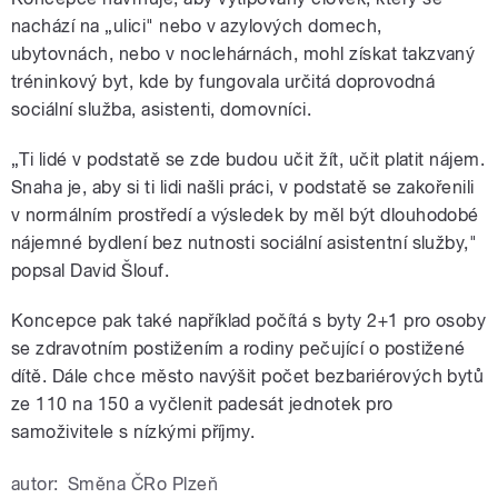
nachází na „ulici" nebo v azylových domech,
ubytovnách, nebo v noclehárnách, mohl získat takzvaný
tréninkový byt, kde by fungovala určitá doprovodná
sociální služba, asistenti, domovníci.
„Ti lidé v podstatě se zde budou učit žít, učit platit nájem.
Snaha je, aby si ti lidi našli práci, v podstatě se zakořenili
v normálním prostředí a výsledek by měl být dlouhodobé
nájemné bydlení bez nutnosti sociální asistentní služby,"
popsal David Šlouf.
Koncepce pak také například počítá s byty 2+1 pro osoby
se zdravotním postižením a rodiny pečující o postižené
dítě. Dále chce město navýšit počet bezbariérových bytů
ze 110 na 150 a vyčlenit padesát jednotek pro
samoživitele s nízkými příjmy.
autor:
Směna ČRo Plzeň