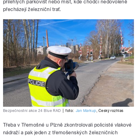
přilehlých parkovišť nebo míst, kde chodci nedovoleně
přecházejí železniční trať.
Bezpečnostní akce 24 Blue RAD
|
foto:
Jan Markup
,
Český rozhlas
Třeba v Třemošné u Plzně zkontrolovali policisté vlakové
nádraží a pak jeden z třemošenských železničních