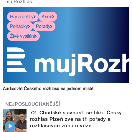
mujRozhlas
Hry a četby
Krimi
Pohádky
Pořady
Živé vysílání
Audiosvět Českého rozhlasu na jednom místě
NEJPOSLOUCHANĚJŠÍ
72. Chodské slavnosti se blíží. Český
rozhlas Plzeň zve na tři pořady a
rozhlasovou zónu u věže