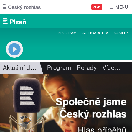
Přejít k hlavnímu obsahu
MENU
ŽIVĚ
PROGRAM
AUDIOARCHIV
KAMERY
Aktuální dění
Program
Pořady
Více
…