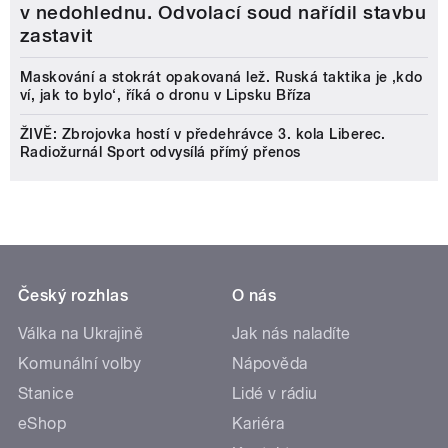
v nedohlednu. Odvolací soud nařídil stavbu
zastavit
Maskování a stokrát opakovaná lež. Ruská taktika je ‚kdo
ví, jak to bylo‘, říká o dronu v Lipsku Bříza
ŽIVĚ: Zbrojovka hostí v předehrávce 3. kola Liberec.
Radiožurnál Sport odvysílá přímý přenos
Český rozhlas
O nás
Válka na Ukrajině
Jak nás naladíte
Komunální volby
Nápověda
Stanice
Lidé v rádiu
eShop
Kariéra