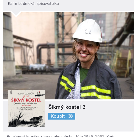
Karin Lednická, spisovatelka
Šikmý kostel 3
Koupit
Románová kronika ztraceného města - léta 1945–1961. Karin