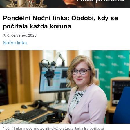
Pondělní Noční linka: Období, kdy se
počítala každá koruna
6. červenec 2026
Noční linka
Noční linku moderuje ze zlínského studia Jarka Barboříková
|