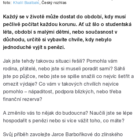
foto:
Khalil Baalbaki
,
Český rozhlas
Každý se v životě může dostat do období, kdy musí
pečlivě počítat každou korunu. Ať už šlo o studentská
léta, období s malými dětmi, nebo současnost v
důchodu, určitě si vybavíte chvíle, kdy nebylo
jednoduché vyjít s penězi.
Jak jste tehdy takovou situaci řešili? Pomohla vám
rodina, přátelé, nebo jste si museli poradit sami? Sáhli
jste po půjčce, nebo jste se spíše snažili co nejvíc šetřit a
omezit výdaje? Co vám v takových chvílích nejvíce
pomohlo – nápaditost, podpora blízkých, nebo třeba
finanční rezerva?
A změnilo vás to nějak do budoucna? Naučili jste se lépe
hospodařit s penězi nebo si více vážit toho, co máte?
Svůj příběh zavolejte Jarce Barboříkové do zlínského