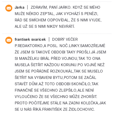
|
Jarka
ZDRAVÍM, PANÍ JARKO. KDYŽ SE MÉHO
MUŽE NĚKDO ZEPTAL, JAK VYCHÁZÍ S PENĚZI,
RÁD SE SMÍCHEM ODPOVÍDAL, ŽE S NIMI VYJDE,
ALE UŽ SE S NIMI NIKDY NEVRÁTÍ.
|
frantisek svaricek
DOBRÝ VEČER
P.REDAKTORKO,A POSL. NOČ.LINKY.SAMOZŘEJMĚ
ŽE JSEM SI TAKOVÉ OBDOBI TAKY PROŠLI.JÁ JSEM
SI MANŽÉLKU BRÁL PŘED VOJNOU,TAK TO ONA
MUSELA ŠETŘIT KAŽDOU KORUNU.PO VOJNĚ NEŽ
JSEM SE POŘÁDNĚ ROZKOUKÁL,TAK SE MUSELO
ŠETŘIT NA VYBAVENI BYTU,POTOM SE ZAČÁL
STAVĚT DŮM.AŽ TOTO OBDOBI SKONČILO,TAK
FINANČNĚ SE VŠECHNO ZLEPŠILO,ALE NENÍ
VYLOUČENO ŽE SE VŠECHNO MŮŽE ZHORŠIT.
PROTO POČITÉJME STÁLE NA ZADNI KOLEČKA,JAK
SE U NÁS ŘÍKÁ.FRANTIŠEK ZE ŽIDLOCHOVIC.