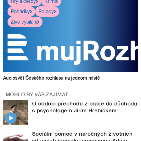
Hry a četby
Krimi
Pohádky
Pořady
Živé vysílání
Audiosvět Českého rozhlasu na jednom místě
MOHLO BY VÁS ZAJÍMAT
O období přechodu z práce do důchodu
s psychologem Jiřím Hřebíčkem
Sociální pomoc v náročných životních
situacích (sociální pracovnice Adéla