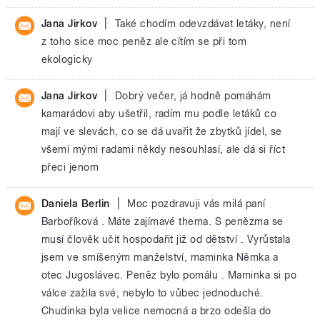
|
Jana Jirkov
Také chodím odevzdávat letáky, není
z toho sice moc peněz ale cítím se při tom
ekologicky
|
Jana Jirkov
Dobrý večer, já hodně pomáhám
kamarádovi aby ušetřil, radím mu podle letáků co
mají ve slevách, co se dá uvařit že zbytků jídel, se
všemi mými radami někdy nesouhlasí, ale dá si říct
přeci jenom
|
Daniela Berlin
Moc pozdravuji vás milá paní
Barboříková . Máte zajímavé thema. S penězma se
musí člověk učit hospodařit již od dětství . Vyrůstala
jsem ve smíšeným manželství, maminka Němka a
otec Jugoslávec. Peněz bylo pomálu . Maminka si po
válce zažila své, nebylo to vůbec jednoduché.
Chudinka byla velice nemocná a brzo odešla do