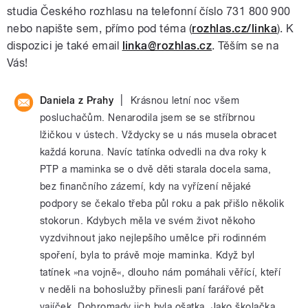
studia Českého rozhlasu na telefonní číslo 731 800 900
nebo napište sem, přímo pod téma (
rozhlas.cz/linka
). K
dispozici je také email
linka@rozhlas.cz
. Těším se na
Vás!
|
Daniela z Prahy
Krásnou letní noc všem
posluchačům. Nenarodila jsem se se stříbrnou
lžičkou v ústech. Vždycky se u nás musela obracet
každá koruna. Navíc tatínka odvedli na dva roky k
PTP a maminka se o dvě děti starala docela sama,
bez finančního zázemí, kdy na vyřízení nějaké
podpory se čekalo třeba půl roku a pak přišlo několik
stokorun. Kdybych měla ve svém život někoho
vyzdvihnout jako nejlepšího umělce při rodinném
spoření, byla to právě moje maminka. Když byl
tatínek »na vojně«, dlouho nám pomáhali věřící, kteří
v neděli na bohoslužby přinesli paní farářové pět
vajíček. Dohromady jich byla ošatka. Jako školačka