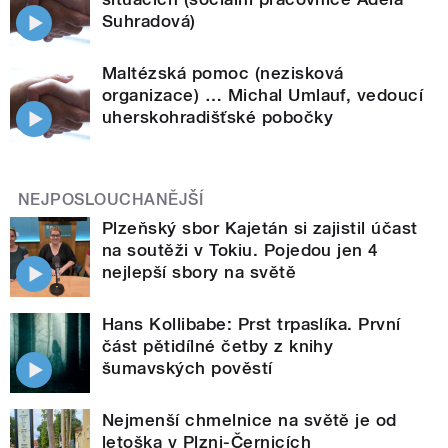
Suhradová)
Maltézská pomoc (nezisková
organizace) … Michal Umlauf, vedoucí
uherskohradišťské pobočky
NEJPOSLOUCHANĚJŠÍ
Plzeňský sbor Kajetán si zajistil účast
na soutěži v Tokiu. Pojedou jen 4
nejlepší sbory na světě
Hans Kollibabe: Prst trpaslíka. První
část pětidílné četby z knihy
šumavských pověstí
Nejmenší chmelnice na světě je od
letoška v Plzni-Černicích