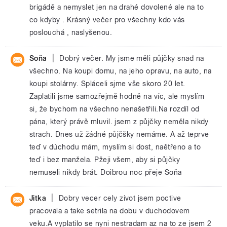
brigádě a nemyslet jen na drahé dovolené ale na to
co kdyby . Krásný večer pro všechny kdo vás
poslouchá , naslyšenou.
|
Soňa
Dobrý večer. My jsme měli půjčky snad na
všechno. Na koupi domu, na jeho opravu, na auto, na
koupi stolárny. Spláceli sjme vše skoro 20 let.
Zaplatili jsme samozřejmě hodně na víc, ale myslím
si, že bychom na všechno nenašetřili.Na rozdíl od
pána, který právě mluvil. jsem z půjčky neměla nikdy
strach. Dnes už žádné půjčšky nemáme. A až teprve
teď v dúchodu mám, myslím si dost, naětřeno a to
teď i bez manžela. Pžeji všem, aby si půjčky
nemuseli nikdy brát. Doibrou noc přeje Soňa
|
Jitka
Dobry vecer cely zivot jsem poctive
pracovala a take setrila na dobu v duchodovem
veku.A vyplatilo se nyni nestradam az na to ze jsem 2