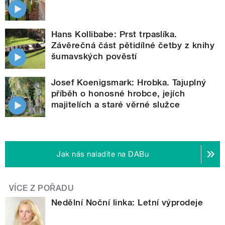
Hans Kollibabe: Prst trpaslíka.
Závěrečná část pětidílné četby z knihy
šumavských pověstí
Josef Koenigsmark: Hrobka. Tajuplný
příběh o honosné hrobce, jejích
majitelích a staré věrné služce
Jak nás naladíte na DABu
VÍCE Z POŘADU
Nedělní Noční linka: Letní výprodeje