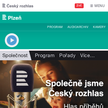
Přejít k hlavnímu obsahu
MENU
ŽIVĚ
PROGRAM
AUDIOARCHIV
KAMERY
Společnost
Program
Pořady
Více
…