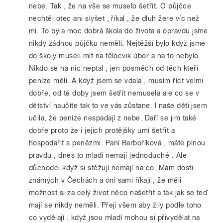
nebe. Tak , že na vše se muselo šetřit. O půjčce
nechtěl otec ani slyšet , říkal , že dluh žere víc než
mi. To byla moc dobrá škola do života a opravdu jsme
nikdy žádnou půjčku neměli. Nejtěžší bylo když jsme
do školy museli mít na tělocvik úbor a na to nebylo.
Nikdo se na nic neptal , jen posměch od těch kteří
peníze měli. A když jsem se vdala , musím říct velmi
dobře, od té doby jsem šetřit nemusela ale co se v
dětství naučíte tak to ve vás zůstane. I naše děti jsem
učila, že peníze nespadají z nebe. Daří se jim také
dobře proto že i jejich protějšky umí šetřit a
hospodařit s penězmi. Paní Barboříková , máte plnou
pravdu , dnes to mladí nemají jednoduché . Ale
důchodci když si stěžují nemají na co. Mám dosti
známých v Čechách a oni sami říkají , že měli
možnost si za celý život něco našetřit a tak jak se teď
mají se nikdy neměli. Přeji všem aby žily podle toho
co vydělají . když jsou mladí mohou si přivydělat na