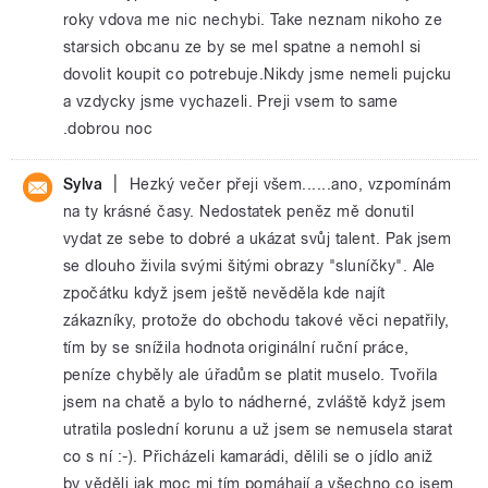
roky vdova me nic nechybi. Take neznam nikoho ze
starsich obcanu ze by se mel spatne a nemohl si
dovolit koupit co potrebuje.Nikdy jsme nemeli pujcku
a vzdycky jsme vychazeli. Preji vsem to same
.dobrou noc
|
Sylva
Hezký večer přeji všem......ano, vzpomínám
na ty krásné časy. Nedostatek peněz mě donutil
vydat ze sebe to dobré a ukázat svůj talent. Pak jsem
se dlouho živila svými šitými obrazy "sluníčky". Ale
zpočátku když jsem ještě nevěděla kde najít
zákazníky, protože do obchodu takové věci nepatřily,
tím by se snížila hodnota originální ruční práce,
peníze chyběly ale úřadům se platit muselo. Tvořila
jsem na chatě a bylo to nádherné, zvláště když jsem
utratila poslední korunu a už jsem se nemusela starat
co s ní :-). Přicházeli kamarádi, dělili se o jídlo aniž
by věděli jak moc mi tím pomáhají a všechno co jsem