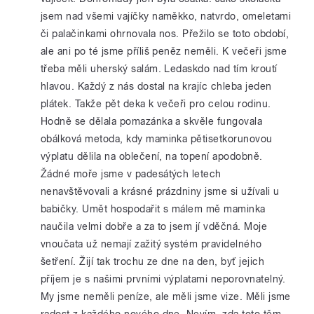
jsem nad všemi vajíčky naměkko, natvrdo, omeletami
či palačinkami ohrnovala nos. Přežilo se toto období,
ale ani po té jsme příliš peněz neměli. K večeři jsme
třeba měli uherský salám. Ledaskdo nad tím kroutí
hlavou. Každý z nás dostal na krajíc chleba jeden
plátek. Takže pět deka k večeři pro celou rodinu.
Hodně se dělala pomazánka a skvěle fungovala
obálková metoda, kdy maminka pětisetkorunovou
výplatu dělila na oblečení, na topení apodobně.
Žádné moře jsme v padesátých letech
nenavštěvovali a krásné prázdniny jsme si užívali u
babičky. Umět hospodařit s málem mě maminka
naučila velmi dobře a za to jsem jí vděčná. Moje
vnoučata už nemají zažitý systém pravidelného
šetření. Žijí tak trochu ze dne na den, byť jejich
příjem je s našimi prvními výplatami neporovnatelný.
My jsme neměli peníze, ale měli jsme vize. Měli jsme
radost z každého nového dne. Nevím, zda toto těm