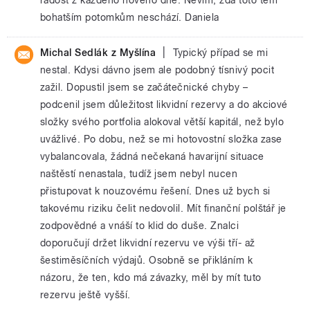
bohatším potomkům neschází. Daniela
|
Michal Sedlák z Myšlína
Typický případ se mi
nestal. Kdysi dávno jsem ale podobný tísnivý pocit
zažil. Dopustil jsem se začátečnické chyby –
podcenil jsem důležitost likvidní rezervy a do akciové
složky svého portfolia alokoval větší kapitál, než bylo
uvážlivé. Po dobu, než se mi hotovostní složka zase
vybalancovala, žádná nečekaná havarijní situace
naštěstí nenastala, tudíž jsem nebyl nucen
přistupovat k nouzovému řešení. Dnes už bych si
takovému riziku čelit nedovolil. Mít finanční polštář je
zodpovědné a vnáší to klid do duše. Znalci
doporučují držet likvidní rezervu ve výši tří- až
šestiměsíčních výdajů. Osobně se přikláním k
názoru, že ten, kdo má závazky, měl by mít tuto
rezervu ještě vyšší.