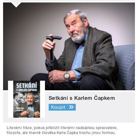
Setkání s Karlem Čapkem
Koupit
Literární fikce, pokus přiblížit literární nadsázkou spisovatele,
filozofa, ale hlavně člověka Karla Čapka trochu jinou formou.