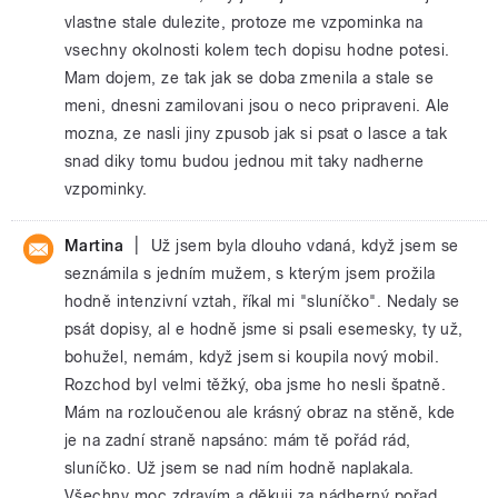
vlastne stale dulezite, protoze me vzpominka na
vsechny okolnosti kolem tech dopisu hodne potesi.
Mam dojem, ze tak jak se doba zmenila a stale se
meni, dnesni zamilovani jsou o neco pripraveni. Ale
mozna, ze nasli jiny zpusob jak si psat o lasce a tak
snad diky tomu budou jednou mit taky nadherne
vzpominky.
|
Martina
Už jsem byla dlouho vdaná, když jsem se
seznámila s jedním mužem, s kterým jsem prožila
hodně intenzivní vztah, říkal mi "sluníčko". Nedaly se
psát dopisy, al e hodně jsme si psali esemesky, ty už,
bohužel, nemám, když jsem si koupila nový mobil.
Rozchod byl velmi těžký, oba jsme ho nesli špatně.
Mám na rozloučenou ale krásný obraz na stěně, kde
je na zadní straně napsáno: mám tě pořád rád,
sluníčko. Už jsem se nad ním hodně naplakala.
Všechny moc zdravím a děkuji za nádherný pořad.