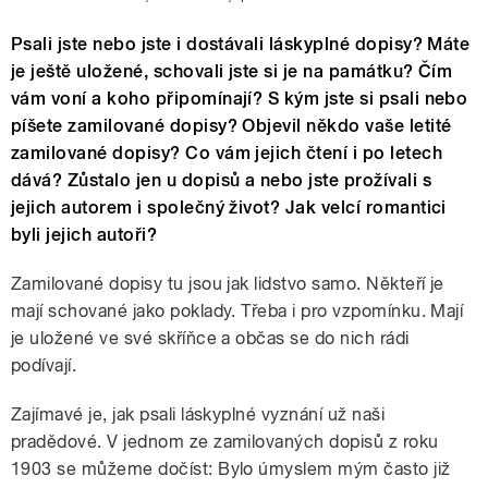
Psali jste nebo jste i dostávali láskyplné dopisy? Máte
je ještě uložené, schovali jste si je na památku? Čím
vám voní a koho připomínají? S kým jste si psali nebo
píšete zamilované dopisy? Objevil někdo vaše letité
zamilované dopisy? Co vám jejich čtení i po letech
dává? Zůstalo jen u dopisů a nebo jste prožívali s
jejich autorem i společný život? Jak velcí romantici
byli jejich autoři?
Zamilované dopisy tu jsou jak lidstvo samo. Někteří je
mají schované jako poklady. Třeba i pro vzpomínku. Mají
je uložené ve své skříňce a občas se do nich rádi
podívají.
Zajímavé je, jak psali láskyplné vyznání už naši
pradědové. V jednom ze zamilovaných dopisů z roku
1903 se můžeme dočíst: Bylo úmyslem mým často již