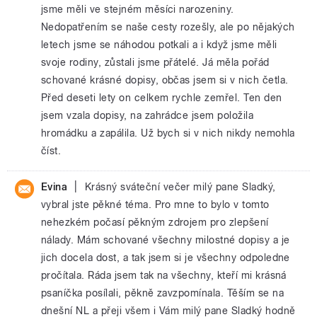
jsme měli ve stejném měsíci narozeniny.
Nedopatřením se naše cesty rozešly, ale po nějakých
letech jsme se náhodou potkali a i když jsme měli
svoje rodiny, zůstali jsme přátelé. Já měla pořád
schované krásné dopisy, občas jsem si v nich četla.
Před deseti lety on celkem rychle zemřel. Ten den
jsem vzala dopisy, na zahrádce jsem položila
hromádku a zapálila. Už bych si v nich nikdy nemohla
číst.
|
Evina
Krásný sváteční večer milý pane Sladký,
vybral jste pěkné téma. Pro mne to bylo v tomto
nehezkém počasí pěkným zdrojem pro zlepšení
nálady. Mám schované všechny milostné dopisy a je
jich docela dost, a tak jsem si je všechny odpoledne
pročítala. Ráda jsem tak na všechny, kteří mi krásná
psaníčka posílali, pěkně zavzpomínala. Těším se na
dnešní NL a přeji všem i Vám milý pane Sladký hodně