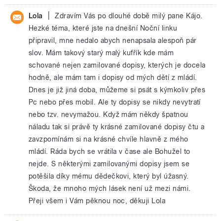
|
Lola
Zdravím Vás po dlouhé době milý pane Kájo.
Hezké téma, které jste na dnešní Noční linku
připravil, mne nedalo abych nenapsala alespoň pár
slov. Mám takový starý malý kufřík kde mám
schované nejen zamilované dopisy, kterých je docela
hodně, ale mám tam i dopisy od mých dětí z mládí.
Dnes je již jiná doba, můžeme si psát s kýmkoliv přes
Pc nebo přes mobil. Ale ty dopisy se nikdy nevytratí
nebo tzv. nevymažou. Když mám někdy špatnou
náladu tak si právě ty krásné zamilované dopisy čtu a
zavzpomínám si na krásné chvíle hlavně z mého
mládí. Ráda bych se vrátila v čase ale Bohužel to
nejde. S některými zamilovanými dopisy jsem se
potěšila díky mému dědečkovi, který byl úžasný.
Škoda, že mnoho mých lásek není už mezi námi.
Přeji všem i Vám pěknou noc, děkuji Lola