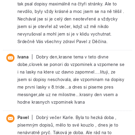
tak psal dopisy maximálně na čtyři stránky. Ale to
nevdilo, byly vždy krásné a moc jsem se na ně těšil .
Nechával jse si je celý den neotevřené a vždycky
jsem si je otevřel až večer, když už mě nikdo
nevyrušoval a mohl jem si je v klidu vychutnat.
Srdečně Vás všechny zdraví Pavel z Děčína.
|
Ivana
Dobry den,krasne tema v teto divne
dobe,clovek se ponori do vzpominek a vzpomene se
i na lasky na ktere uz davno zapomnel....lituji, ze
jsem si dopisy neschovala, ale vzpominam na dopisy
me prvni lasky v 8.tride...a dnes si piseme pres
messnger,ale uz ne milostne...krasny den vsem a
hodne krasnych vzpominek Ivana
|
Pavel
Dobrý večer Karle. Byla to hezká doba ,
písemným dopisů, mělo to své kouzlo , dnes je to
nenávratně pryč. Taková je doba. Ale rád na to