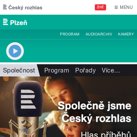
Přejít k hlavnímu obsahu
MENU
ŽIVĚ
PROGRAM
AUDIOARCHIV
KAMERY
Společnost
Program
Pořady
Více
…