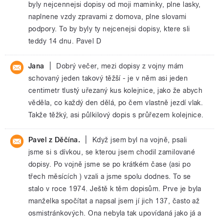
byly nejcennejsi dopisy od moji maminky, plne lasky,
naplnene vzdy zpravami z domova, plne slovami
podpory. To by byly ty nejcenejsi dopisy, ktere sli
teddy 14 dnu. Pavel D
|
Jana
Dobrý večer, mezi dopisy z vojny mám
schovaný jeden takový těžší - je v něm asi jeden
centimetr tlustý uřezaný kus kolejnice, jako že abych
věděla, co každý den dělá, po čem vlastně jezdí vlak.
Takže těžký, asi půlkilový dopis s průřezem kolejnice.
|
Pavel z Děčína.
Když jsem byl na vojně, psali
jsme si s dívkou, se kterou jsem chodil zamilované
dopisy. Po vojně jsme se po krátkém čase (asi po
třech měsících ) vzali a jsme spolu dodnes. To se
stalo v roce 1974. Ještě k těm dopisům. Prve je byla
manželka spočítat a napsal jsem jí jich 137, často až
osmistránkových. Ona nebyla tak upovídaná jako já a