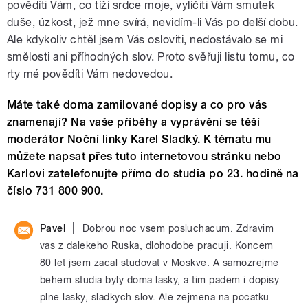
povědíti Vám, co tíží srdce moje, vylíčiti Vám smutek
duše, úzkost, jež mne svírá, nevidím-li Vás po delší dobu.
Ale kdykoliv chtěl jsem Vás osloviti, nedostávalo se mi
smělosti ani příhodných slov. Proto svěřuji listu tomu, co
rty mé povědíti Vám nedovedou.
Máte také doma zamilované dopisy a co pro vás
znamenají? Na vaše příběhy a vyprávění se těší
moderátor Noční linky Karel Sladký. K tématu mu
můžete napsat přes tuto internetovou stránku nebo
Karlovi zatelefonujte přímo do studia po 23. hodině na
číslo 731 800 900.
|
Pavel
Dobrou noc vsem posluchacum. Zdravim
vas z dalekeho Ruska, dlohodobe pracuji. Koncem
80 let jsem zacal studovat v Moskve. A samozrejme
behem studia byly doma lasky, a tim padem i dopisy
plne lasky, sladkych slov. Ale zejmena na pocatku