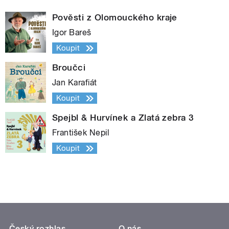
Pověsti z Olomouckého kraje
Igor Bareš
Koupit
Broučci
Jan Karafiát
Koupit
Spejbl & Hurvínek a Zlatá zebra 3
František Nepil
Koupit
Český rozhlas
O nás