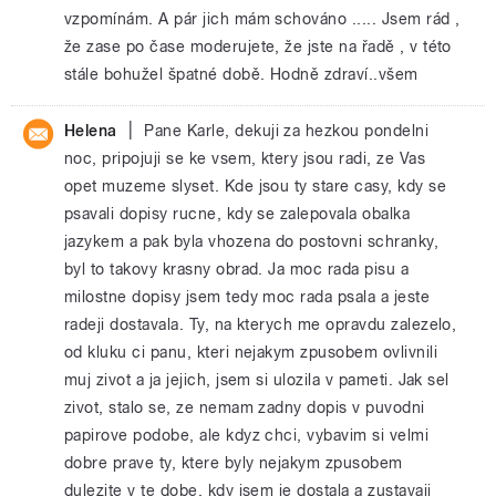
vzpomínám. A pár jich mám schováno ..... Jsem rád ,
že zase po čase moderujete, že jste na řadě , v této
stále bohužel špatné době. Hodně zdraví..všem
|
Helena
Pane Karle, dekuji za hezkou pondelni
noc, pripojuji se ke vsem, ktery jsou radi, ze Vas
opet muzeme slyset. Kde jsou ty stare casy, kdy se
psavali dopisy rucne, kdy se zalepovala obalka
jazykem a pak byla vhozena do postovni schranky,
byl to takovy krasny obrad. Ja moc rada pisu a
milostne dopisy jsem tedy moc rada psala a jeste
radeji dostavala. Ty, na kterych me opravdu zalezelo,
od kluku ci panu, kteri nejakym zpusobem ovlivnili
muj zivot a ja jejich, jsem si ulozila v pameti. Jak sel
zivot, stalo se, ze nemam zadny dopis v puvodni
papirove podobe, ale kdyz chci, vybavim si velmi
dobre prave ty, ktere byly nejakym zpusobem
dulezite v te dobe, kdy jsem je dostala a zustavaji