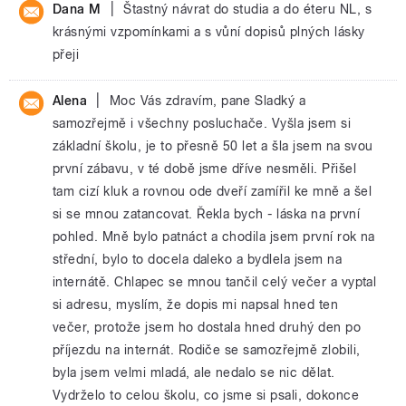
|
Dana M
Štastný návrat do studia a do éteru NL, s
krásnými vzpomínkami a s vůní dopisů plných lásky
přeji
|
Alena
Moc Vás zdravím, pane Sladký a
samozřejmě i všechny posluchače. Vyšla jsem si
základní školu, je to přesně 50 let a šla jsem na svou
první zábavu, v té době jsme dříve nesměli. Přišel
tam cizí kluk a rovnou ode dveří zamířil ke mně a šel
si se mnou zatancovat. Řekla bych - láska na první
pohled. Mně bylo patnáct a chodila jsem první rok na
střední, bylo to docela daleko a bydlela jsem na
internátě. Chlapec se mnou tančil celý večer a vyptal
si adresu, myslím, že dopis mi napsal hned ten
večer, protože jsem ho dostala hned druhý den po
příjezdu na internát. Rodiče se samozřejmě zlobili,
byla jsem velmi mladá, ale nedalo se nic dělat.
Vydrželo to celou školu, co jsme si psali, dokonce