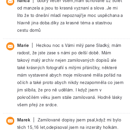
|
hanča
dobrý vecer všem,mám schované už 50let
od manzela a jsou to krasná vyznaní a slova .Je mi
líto že to dnešní mladí nepoznají!je moc uspěchana a
hlavně jina doba.díky za krasné téma a stastnou
cestu domů
|
Marie
Hezkou noc s Vámi milý pane Sladký, mám
radost, že jste zase s námi po delší době. Mám
takový malý archiv nejen zamilovaných dopisů ale
také krásných fotografií s milými přáníčky, některé
mám vystavené abych moje milované měla pořád na
očích a také proto abych nikdy nezapomněla co jsem
jim slíbila, že pro ně udělám. I když jsem v
pokročilém věku jsem stále zamilovaná. Hodně lásky
všem přeji ze srdce.
|
Marek
Zamilované dopisy jsem psal,když mi bylo
těch 15,16 let,odepisoval jsem na inzeráty holkám.