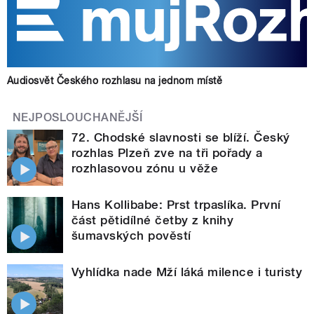
Audiosvět Českého rozhlasu na jednom místě
NEJPOSLOUCHANĚJŠÍ
72. Chodské slavnosti se blíží. Český
rozhlas Plzeň zve na tři pořady a
rozhlasovou zónu u věže
Hans Kollibabe: Prst trpaslíka. První
část pětidílné četby z knihy
šumavských pověstí
Vyhlídka nade Mží láká milence i turisty