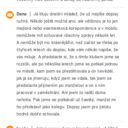
|
Dana
Já lituju dnešní mládež, že už nepíše dopisy
ručně. Někdo ještě možná ano, ale většinou je to jen
mejlová nebo esemesková korepondence a v mobilu
nemůžete mít schované všechny zprávy několik let.
A nemůže být nic krásnějšího, než začíst se třeba po
čtyřiceti letech do dopisu, kde vám někdo napíše, že
vás miluje. A představte si, že s tímto klukem jsme se
rozešli, ale po několika letech jsme se potkali jednou
ve městě, kam jsem se přestěhovala a on nevěděl,
jak já se jmenuju, když jsem se vdala, tak jsem se
představila příjmením po manželovi a on s ním
pracoval v zaměstnání. Ani jsem to radši doma
neřekla. Pak jsme se potkávali už častěji, manžel mi
ho představil jako kolegu. Dopisy jsem pro jistotu
hodně dobře schovala.