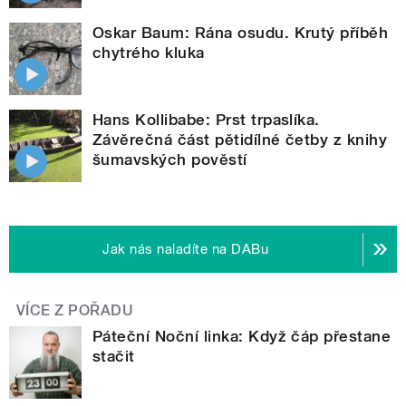
Oskar Baum: Rána osudu. Krutý příběh
chytrého kluka
Hans Kollibabe: Prst trpaslíka.
Závěrečná část pětidílné četby z knihy
šumavských pověstí
Jak nás naladíte na DABu
VÍCE Z POŘADU
Páteční Noční linka: Když čáp přestane
stačit