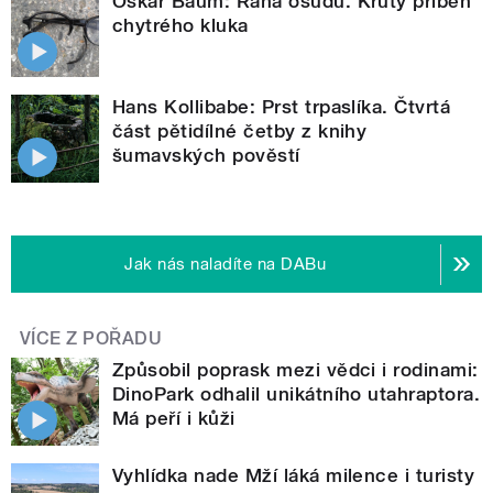
Oskar Baum: Rána osudu. Krutý příběh
chytrého kluka
Hans Kollibabe: Prst trpaslíka. Čtvrtá
část pětidílné četby z knihy
šumavských pověstí
Jak nás naladíte na DABu
VÍCE Z POŘADU
Způsobil poprask mezi vědci i rodinami:
DinoPark odhalil unikátního utahraptora.
Má peří i kůži
Vyhlídka nade Mží láká milence i turisty