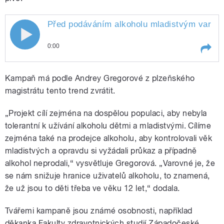
Před podáváním alkoholu mladistvým varuje
0:00
Play /
Milota
Před podáváním alkoholu
Kampaň má podle Andrey Gregorové z plzeňského
mladistvým varuje plzeňská kampaň
Respektuj 18. Zajímal se o ni Lukáš
magistrátu tento trend zvrátit.
„Projekt cílí zejména na dospělou populaci, aby nebyla
tolerantní k užívání alkoholu dětmi a mladistvými. Cílíme
zejména také na prodejce alkoholu, aby kontrolovali věk
mladistvých a opravdu si vyžádali průkaz a případně
alkohol neprodali,“ vysvětluje Gregorová. „Varovné je, že
pause
se nám snižuje hranice uživatelů alkoholu, to znamená,
že už jsou to děti třeba ve věku 12 let,“ dodala.
Tvářemi kampaně jsou známé osobnosti, například
děkanka Fakulty zdravotnických studií Západočeské