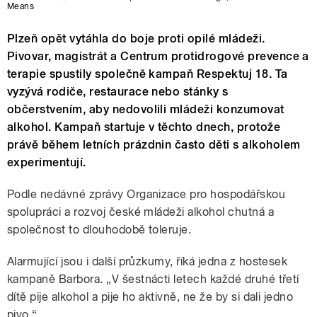
Means
Plzeň opět vytáhla do boje proti opilé mládeži.
Pivovar, magistrát a Centrum protidrogové prevence a
terapie spustily společně kampaň Respektuj 18. Ta
vyzývá rodiče, restaurace nebo stánky s
občerstvením, aby nedovolili mládeži konzumovat
alkohol. Kampaň startuje v těchto dnech, protože
právě během letních prázdnin často děti s alkoholem
experimentují.
Podle nedávné zprávy Organizace pro hospodářskou
spolupráci a rozvoj české mládeži alkohol chutná a
společnost to dlouhodobě toleruje.
Alarmující jsou i další průzkumy, říká jedna z hostesek
kampaně Barbora. „V šestnácti letech každé druhé třetí
dítě pije alkohol a pije ho aktivně, ne že by si dali jedno
pivo.“