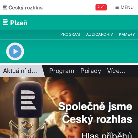
Přejít k hlavnímu obsahu
MENU
ŽIVĚ
PROGRAM
AUDIOARCHIV
KAMERY
Aktuální dění
Program
Pořady
Více
…