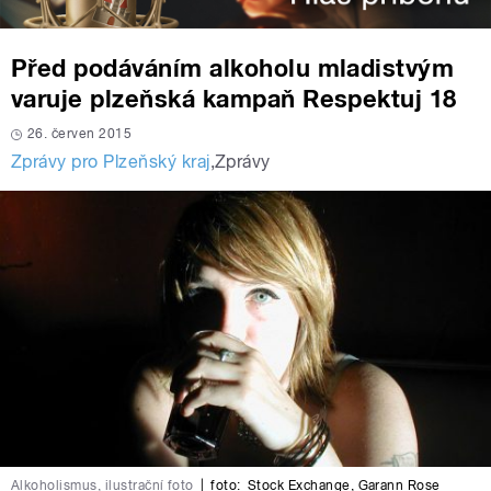
Před podáváním alkoholu mladistvým
varuje plzeňská kampaň Respektuj 18
26. červen 2015
Zprávy pro Plzeňský kraj
,
Zprávy
Alkoholismus, ilustrační foto
|
foto:
Stock Exchange
,
Garann Rose