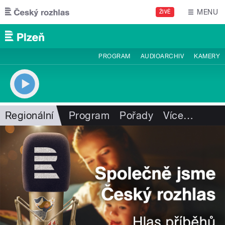
Přejít k hlavnímu obsahu
MENU
ŽIVĚ
PROGRAM
AUDIOARCHIV
KAMERY
Regionální
Program
Pořady
Více
…