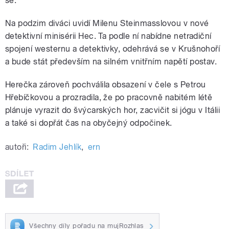
se.
Na podzim diváci uvidí Milenu Steinmasslovou v nové
detektivní minisérii Hec. Ta podle ní nabídne netradiční
spojení westernu a detektivky, odehrává se v Krušnohoří
a bude stát především na silném vnitřním napětí postav.
Herečka zároveň pochválila obsazení v čele s Petrou
Hřebíčkovou a prozradila, že po pracovně nabitém létě
plánuje vyrazit do švýcarských hor, zacvičit si jógu v Itálii
a také si dopřát čas na obyčejný odpočinek.
autoři:
Radim Jehlík
,
ern
Všechny díly pořadu na mujRozhlas