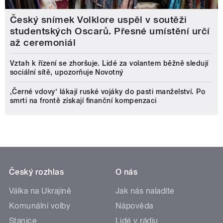
Český snímek Volklore uspěl v soutěži
studentských Oscarů. Přesné umístění určí
až ceremoniál
Vztah k řízení se zhoršuje. Lidé za volantem běžně sledují
sociální sítě, upozorňuje Novotný
‚Černé vdovy‘ lákají ruské vojáky do pasti manželství. Po
smrti na frontě získají finanční kompenzaci
Český rozhlas
O nás
Válka na Ukrajině
Jak nás naladíte
Komunální volby
Nápověda
Stanice
Lidé v rádiu