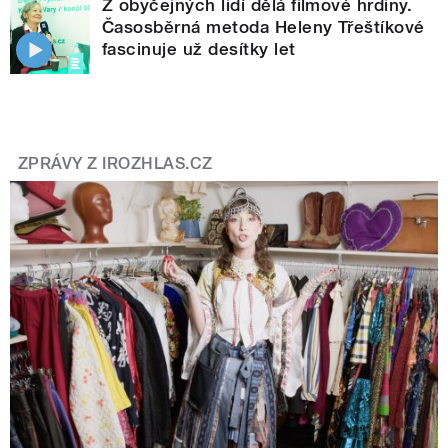
Z obyčejných lidí dělá filmové hrdiny.
Časosběrná metoda Heleny Třeštíkové
fascinuje už desítky let
ZPRÁVY Z IROZHLAS.CZ