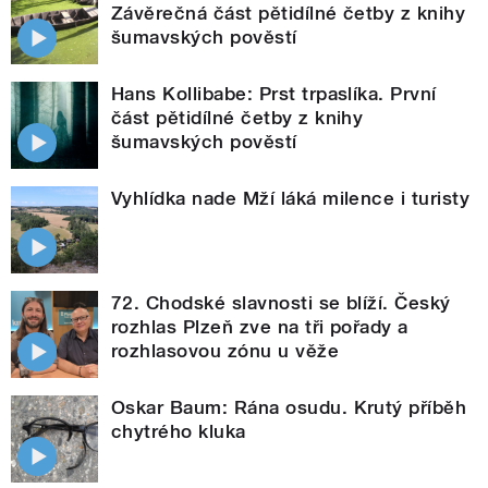
Závěrečná část pětidílné četby z knihy
šumavských pověstí
Hans Kollibabe: Prst trpaslíka. První
část pětidílné četby z knihy
šumavských pověstí
Vyhlídka nade Mží láká milence i turisty
72. Chodské slavnosti se blíží. Český
rozhlas Plzeň zve na tři pořady a
rozhlasovou zónu u věže
Oskar Baum: Rána osudu. Krutý příběh
chytrého kluka