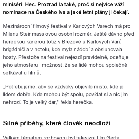
minisérii Hec. Prozradila také, proč si nejvíce váží
nominace na Českého lva a jaké letní plány ji čekají.
Mezinárodní filmový festival v Karlových Varech má pro
Milenu Steinmasslovou osobní rozměr. Ještě dávno před
hereckou kariérou totiž v Březové u Karlových Varů
brigádničila v hotelu, kde myla nádobí a obsluhovala
hosty. Přestože na festival nejezdí pravidelně, oceňuje
jeho atmosféru i možnost, že se lidé mohou společně
setkávat u filmů.
„Potřebujeme, aby se vždycky objevilo místo, kde je
lidem dobře. Kde mohou být spolu, povídat si a nic jim
nehrozí. To je velký dar," řekla herečka.
Silné příběhy, které člověk neodloží
Velkým tématem rozhovoru byl televizní film Gerta