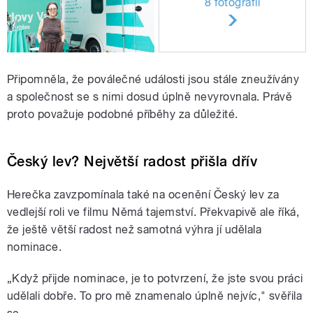
8 fotografií
Připomněla, že poválečné události jsou stále zneužívány
a společnost se s nimi dosud úplně nevyrovnala. Právě
proto považuje podobné příběhy za důležité.
Český lev? Největší radost přišla dřív
Herečka zavzpomínala také na ocenění Český lev za
vedlejší roli ve filmu Němá tajemství. Překvapivě ale říká,
že ještě větší radost než samotná výhra jí udělala
nominace.
„Když přijde nominace, je to potvrzení, že jste svou práci
udělali dobře. To pro mě znamenalo úplně nejvíc," svěřila