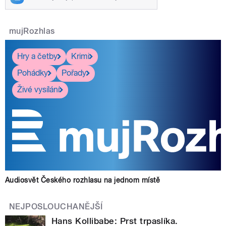
mujRozhlas
Hry a četby
Krimi
Pohádky
Pořady
Živé vysílání
Audiosvět Českého rozhlasu na jednom místě
NEJPOSLOUCHANĚJŠÍ
Hans Kollibabe: Prst trpaslíka.