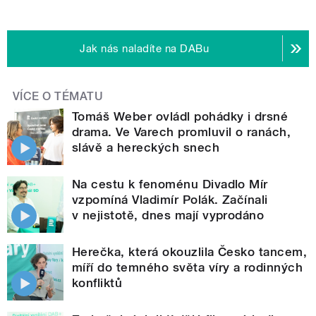
Jak nás naladíte na DABu
VÍCE O TÉMATU
Tomáš Weber ovládl pohádky i drsné
drama. Ve Varech promluvil o ranách,
slávě a hereckých snech
Na cestu k fenoménu Divadlo Mír
vzpomíná Vladimír Polák. Začínali
v nejistotě, dnes mají vyprodáno
Herečka, která okouzlila Česko tancem,
míří do temného světa víry a rodinných
konfliktů