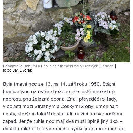
Připomínka Bohumila Hasila na hřbitovní zdi v Českých Žlebech
|
foto:
Jan Dvořák
Byla tmavá noc ze 13. na 14. září roku 1950. Státní
hranice jsou už ostře střežené, ale ještě neexistuje
neprostupná železná opona. Znalí převaděči si tady,
v oblasti mezi Strážným a Českými Žleby, umějí najít
cesty, kterými dokáží dostat lidi toužící po svobodě na
západ. Jenže tuhle noc mají dva muži úplně jiný úkol –
dostat malého, teprve ročního synka jednoho z nich do