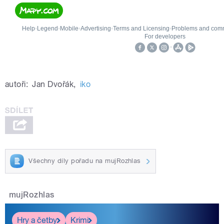
autoři:
Jan Dvořák
,
iko
Všechny díly pořadu na mujRozhlas
mujRozhlas
Hry a četby
Krimi