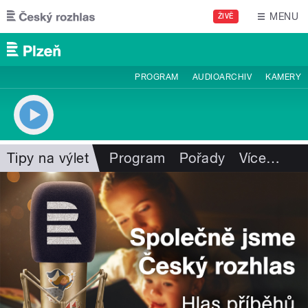
Přejít k hlavnímu obsahu
MENU
ŽIVĚ
PROGRAM
AUDIOARCHIV
KAMERY
Tipy na výlet
Program
Pořady
Více
…