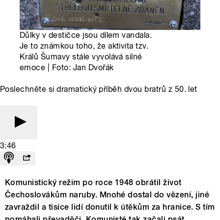
Důlky v destičce jsou dílem vandala.
Je to známkou toho, že aktivita tzv.
Králů Šumavy stále vyvolává silné
emoce | Foto: Jan Dvořák
Poslechněte si dramatický příběh dvou bratrů z 50. let
3:46
Komunistický režim po roce 1948 obrátil život
Čechoslovákům naruby. Mnohé dostal do vězení, jiné
zavraždil a tisíce lidí donutil k útěkům za hranice. S tím
pomáhali převaděči. Komunisté tak začali psát