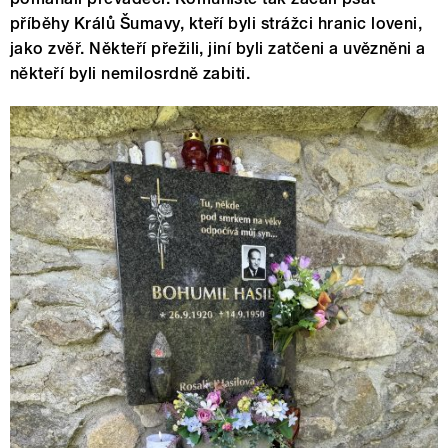
příběhy Králů Šumavy, kteří byli strážci hranic loveni,
jako zvěř. Někteří přežili, jiní byli zatčeni a uvězněni a
někteří byli nemilosrdně zabiti.