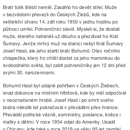
Bratr tolik štěstí neměl. Zasáhlo ho devět střel. Muže
v bezvědomí převezli do Českých Žlebů, kde na
velitelství útvaru 14. září roku 1950 v jednu hodinu po
půlnoci umřel. Pohraničníci slavili. Mysleli si, že dostali
muže, kterého naháněli už dlouho a přezdívali ho Král
Šumavy. Jenže mrtvý muž na stanici nebyl Král Šumavy
Josef Hasil, ale jeho starší bratr Bohumil. Otec ročního
chlapečka, který ho chtěl dostat za jeho maminkou do
svobodného světa, byl zabit pohraničníky jen 12 dní před
svými 30. narozeninami.
Bohumil Hasil byl údajně pohřben v Českých Žlebech,
snad dokonce na místním hřbitově, kde by měl odpočívat
v neoznačeném hrobě. Josef Hasil i po smrti svého
bratra několik let pokračoval v převádění přes hranice.
Převáděl politické vězně, exministry, poslance, kněze i
matky s dětmi. V roce 1954 odjel do Ameriky. Usadil
v Chicagu, kde také v roce 2019 ve věku 95 let zemřel.