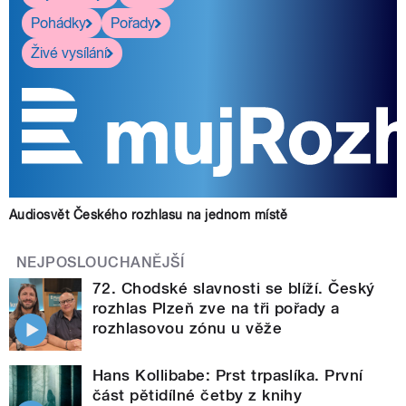
Pohádky
Pořady
Živé vysílání
Audiosvět Českého rozhlasu na jednom místě
NEJPOSLOUCHANĚJŠÍ
72. Chodské slavnosti se blíží. Český
rozhlas Plzeň zve na tři pořady a
rozhlasovou zónu u věže
Hans Kollibabe: Prst trpaslíka. První
část pětidílné četby z knihy