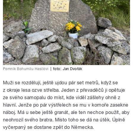
Pomník Bohumilu Hasilovi
|
foto:
Jan Dvořák
Muži se rozdělují, ještě ujdou pár set metrů, když se
z okraje lesa ozve střelba. Jeden z převaděčů ji opětuje
ze svého samopalu do míst, kde viděl zášlehy ohně z
hlavní. Jenže po pár výstřelech se mu v komoře zasekne
náboj. Má u sebe ještě granát, ale ten nechce použít, aby
neohrozil svého bratra. Místo toho se dá na útěk. Úplně
vyčerpaný se dostane zpět do Německa.