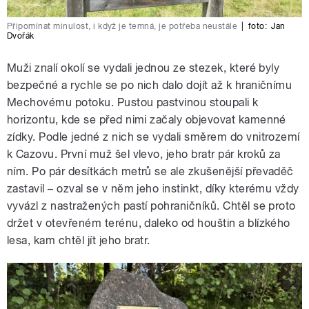
Připomínat minulost, i když je temná, je potřeba neustále
|
foto:
Jan
Dvořák
Muži znalí okolí se vydali jednou ze stezek, které byly
bezpečné a rychle se po nich dalo dojít až k hraničnímu
Mechovému potoku. Pustou pastvinou stoupali k
horizontu, kde se před nimi začaly objevovat kamenné
zídky. Podle jedné z nich se vydali směrem do vnitrozemí
k Cazovu. První muž šel vlevo, jeho bratr pár kroků za
ním. Po pár desítkách metrů se ale zkušenější převaděč
zastavil – ozval se v něm jeho instinkt, díky kterému vždy
vyvázl z nastražených pastí pohraničníků. Chtěl se proto
držet v otevřeném terénu, daleko od houštin a blízkého
lesa, kam chtěl jít jeho bratr.