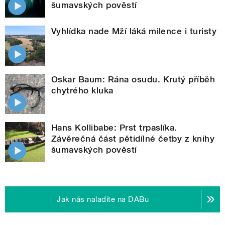
šumavských pověstí
Vyhlídka nade Mží láká milence i turisty
Oskar Baum: Rána osudu. Krutý příběh
chytrého kluka
Hans Kollibabe: Prst trpaslíka.
Závěrečná část pětidílné četby z knihy
šumavských pověstí
Jak nás naladíte na DABu