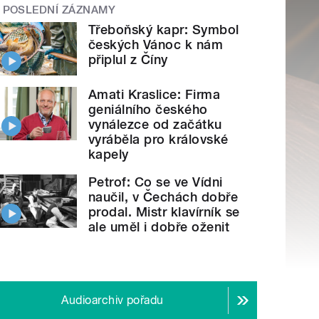
POSLEDNÍ ZÁZNAMY
Třeboňský kapr: Symbol
českých Vánoc k nám
připlul z Číny
Amati Kraslice: Firma
geniálního českého
vynálezce od začátku
vyráběla pro královské
kapely
Petrof: Co se ve Vídni
naučil, v Čechách dobře
prodal. Mistr klavírník se
ale uměl i dobře oženit
Audioarchiv pořadu