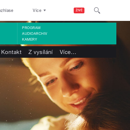
ozhlase
Více
ŽIVĚ
PROGRAM
AUDIOARCHIV
KAMERY
Kontakt
Z vysílání
Více
…