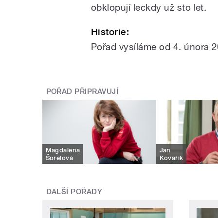
obklopují leckdy už sto let.
Historie:
Pořad vysíláme od 4. února 
POŘAD PŘIPRAVUJÍ
Magdalena
Jan
Šorelová
Kovařík
DALŠÍ POŘADY