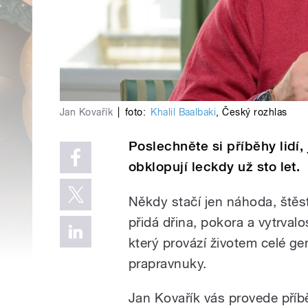
Jan Kovařík
|
foto:
Khalil Baalbaki
,
Český rozhlas
Poslechněte si příběhy lidí,
obklopují leckdy už sto let.
Někdy stačí jen náhoda, štěst
přidá dřina, pokora a vytrval
který provází životem celé g
prapravnuky.
Jan Kovařík vás provede příbě