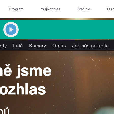
Program
mujRozhlas
Stanice
O r
isty
Lidé
Kamery
O nás
Jak nás naladíte