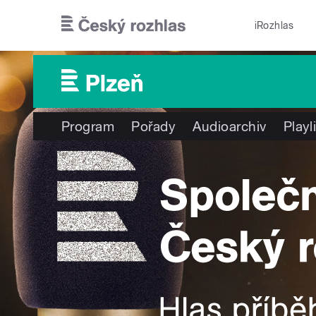
Přejít k hlavnímu obsahu
iRozhlas
Program
Pořady
Audioarchiv
Playl