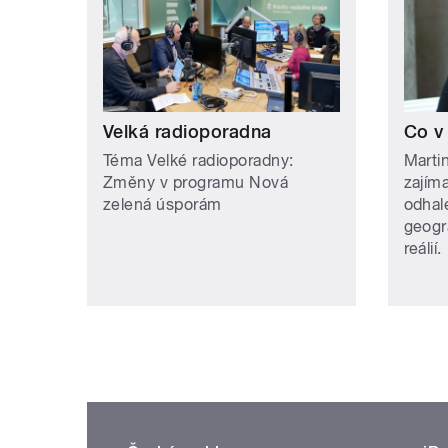
Velká radioporadna
Co v
Téma Velké radioporadny:
Martin
Změny v programu Nová
zajím
zelená úsporám
odhale
geogr
reálií.