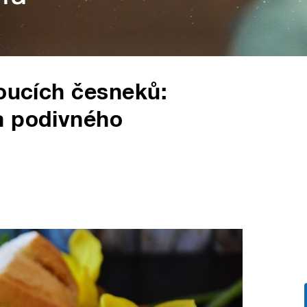
toucích česneků:
a podivného