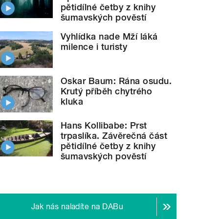
pětidílné četby z knihy
šumavských pověstí
Vyhlídka nade Mží láká
milence i turisty
Oskar Baum: Rána osudu.
Krutý příběh chytrého
kluka
Hans Kollibabe: Prst
trpaslíka. Závěrečná část
pětidílné četby z knihy
šumavských pověstí
Jak nás naladíte na DABu