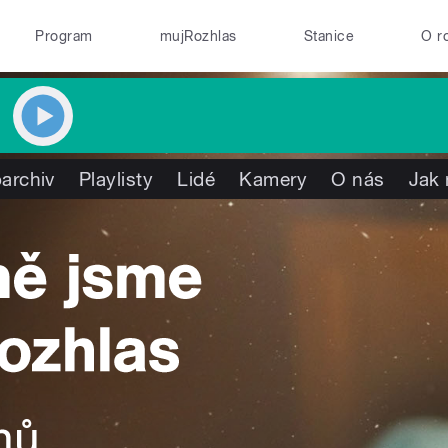
Program
mujRozhlas
Stanice
O r
archiv
Playlisty
Lidé
Kamery
O nás
Jak 