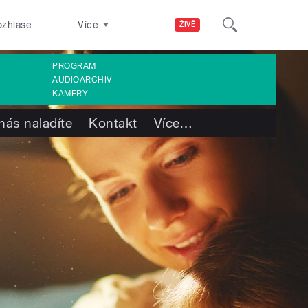
ozhlase
Více
ŽIVĚ
PROGRAM
AUDIOARCHIV
KAMERY
nás naladíte
Kontakt
Více
…