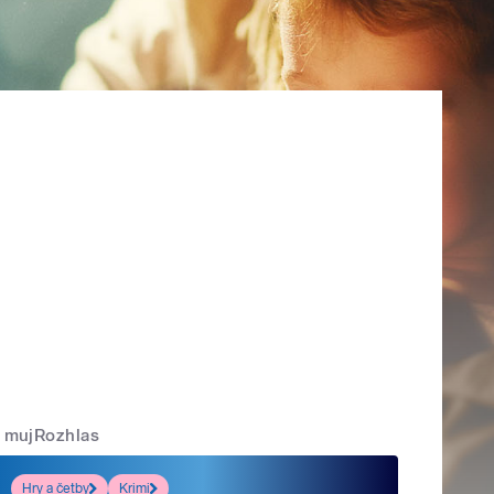
mujRozhlas
Hry a četby
Krimi