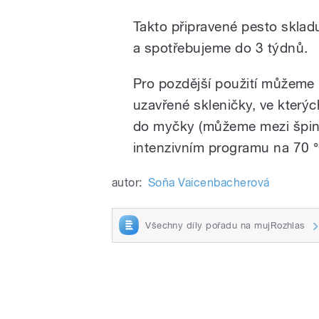
Takto připravené pesto sklad
a spotřebujeme do 3 týdnů.
Pro pozdější použití můžeme
uzavřené skleničky, ve který
do myčky (můžeme mezi špina
intenzivním programu na 70 
autor:
Soňa Vaicenbacherová
Všechny díly pořadu na mujRozhlas