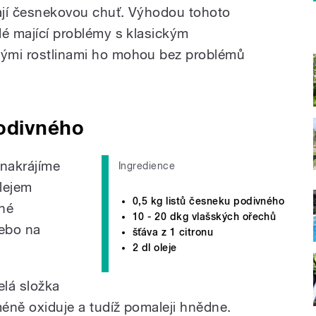
mají česnekovou chuť. Výhodou tohoto
idé mající problémy s klasickým
avými rostlinami ho mohou bez problémů
odivného
nakrájíme
Ingredience
lejem
0,5 kg listů česneku podivného
né
10 - 20 dkg vlašských ořechů
ebo na
šťáva z 1 citronu
2 dl oleje
elá složka
 méně oxiduje a tudíž pomaleji hnědne.