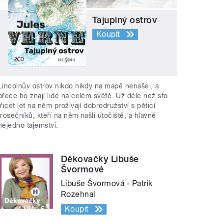
Tajuplný ostrov
Koupit
Lincolnův ostrov nikdo nikdy na mapě nenašel, a
přece ho znají lidé na celém světě. Už déle než sto
třicet let na něm prožívají dobrodružství s pěticí
trosečníků, kteří na něm našli útočiště, a hlavně
nejedno tajemství.
Děkovačky Libuše
Švormové
Libuše Švormová - Patrik
Rozehnal
Koupit