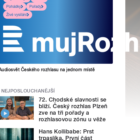
Pohádky
Pořady
Živé vysílání
Audiosvět Českého rozhlasu na jednom místě
NEJPOSLOUCHANĚJŠÍ
72. Chodské slavnosti se
blíží. Český rozhlas Plzeň
zve na tři pořady a
rozhlasovou zónu u věže
Hans Kollibabe: Prst
trpaslíka. První část