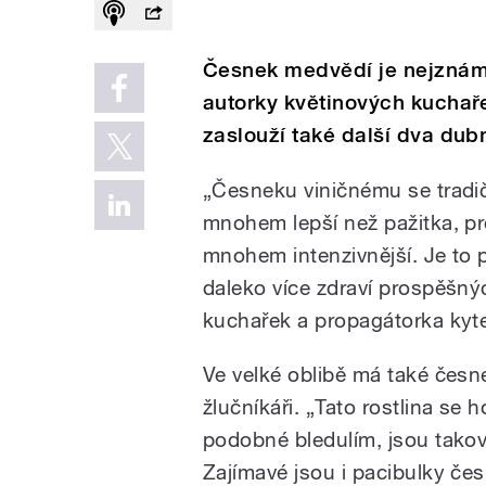
Česnek medvědí je nejznáměj
autorky květinových kuchaře
zaslouží také další dva dub
„Česneku viničnému se tradič
mnohem lepší než pažitka, pro
mnohem intenzivnější. Je to 
daleko více zdraví prospěšnýc
kuchařek a propagátorka kyte
Ve velké oblibě má také česne
žlučníkáři. „Tato rostlina se 
podobné bledulím, jsou takov
Zajímavé jsou i pacibulky če