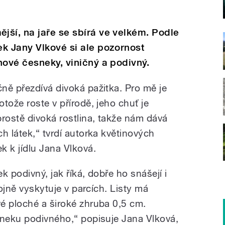
ší, na jaře se sbírá ve velkém. Podle
k Jany Vlkové si ale pozornost
nové česneky, viničný a podivný.
ně přezdívá divoká pažitka. Pro mě je
tože roste v přírodě, jeho chuť je
prostě divoká rostlina, takže nám dává
h látek,“ tvrdí autorka květinových
k k jídlu Jana Vlková.
k podivný, jak říká, dobře ho snášejí i
hojně vyskytuje v parcích. Listy má
é ploché a široké zhruba 0,5 cm.
sneku podivného,“ popisuje Jana Vlková,