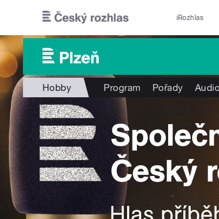
Přejít k hlavnímu obsahu
iRozhlas
Hobby
Program
Pořady
Audio