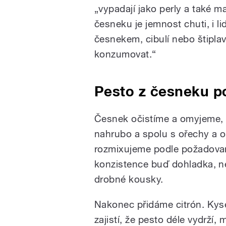
„vypadají jako perly a také 
česneku je jemnost chuti, i l
česnekem, cibulí nebo štipl
konzumovat.“
Pesto z česneku p
Česnek očistíme a omyjeme, 
nahrubo a spolu s ořechy a o
rozmixujeme podle požadova
konzistence buď dohladka, n
drobné kousky.
Nakonec přidáme citrón. Kys
zajistí, že pesto déle vydrží,