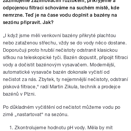
zazimujeme zazimovacím roztokem, přikryjeme a
odpojenou filtraci schováme na suchém místě, kde
nemrzne. Teď je na čase vodu doplnit a bazény na
sezónu připravit. Jak?
„I když jsme měli venkovní bazény přikryté plachtou
nebo zataženou střechu, vždy se do vody něco dostane.
Doporučuji proto hrubší nečistoty odstranit klasickou
síťkou na teleskopické tyči. Bazén dopustit, připojit filtraci
vody a dočistit bazénovým vysavačem. Modernější,
automatické vysavače bazén dokonale vyčistí od
nečistot za nás. Zbytek, ty nejjemnější nečistoty, odstraní
písková filtrace,“ radí Martin Zikula, technik a prodejce
bazénů v Plzni.
Po důkladném vyčištění od nečistot můžeme vodu po
zimě „nastartovat“ na sezónu.
Zkontrolujeme hodnotu pH vody. Měla by mít