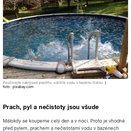
Používejte zakrývací plachtu, udržíte vodu v bazénu čistou
|
foto:
pixabay.com
Prach, pyl a nečistoty jsou všude
Málokdy se koupeme celý den a v noci. Proto je vhodné
před pylem, prachem a nečistotami vodu v bazénech