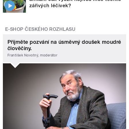
zářivých léčivek?
E-SHOP ČESKÉHO ROZHLASU
Přijměte pozvání na úsměvný doušek moudré
člověčiny.
František Novotný, moderátor