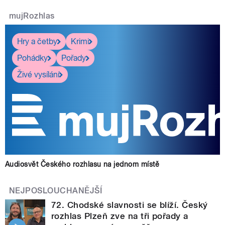
mujRozhlas
Hry a četby
Krimi
Pohádky
Pořady
Živé vysílání
Audiosvět Českého rozhlasu na jednom místě
NEJPOSLOUCHANĚJŠÍ
72. Chodské slavnosti se blíží. Český
rozhlas Plzeň zve na tři pořady a