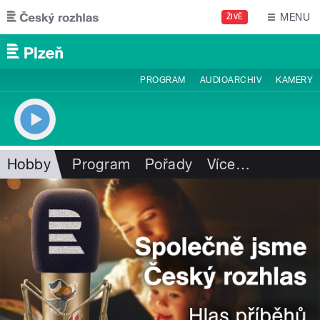
Přejít k hlavnímu obsahu
MENU
ŽIVĚ
PROGRAM
AUDIOARCHIV
KAMERY
Hobby
Program
Pořady
Více
…