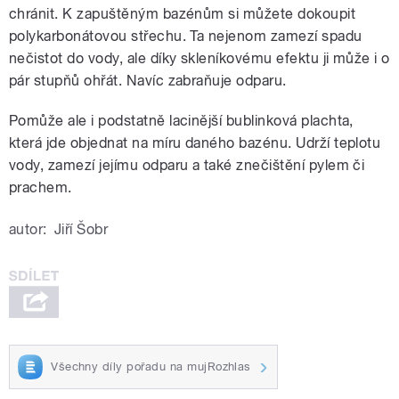
chránit. K zapuštěným bazénům si můžete dokoupit
polykarbonátovou střechu. Ta nejenom zamezí spadu
nečistot do vody, ale díky skleníkovému efektu ji může i o
pár stupňů ohřát. Navíc zabraňuje odparu.
Pomůže ale i podstatně lacinější bublinková plachta,
která jde objednat na míru daného bazénu. Udrží teplotu
vody, zamezí jejímu odparu a také znečištění pylem či
prachem.
autor:
Jiří Šobr
Všechny díly pořadu na mujRozhlas