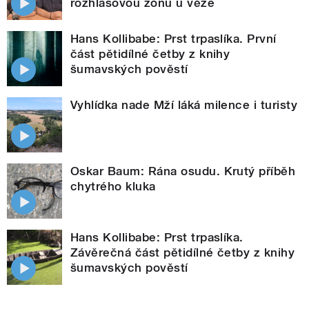
rozhlasovou zónu u věže
Hans Kollibabe: Prst trpaslíka. První
část pětidílné četby z knihy
šumavských pověstí
Vyhlídka nade Mží láká milence i turisty
Oskar Baum: Rána osudu. Krutý příběh
chytrého kluka
Hans Kollibabe: Prst trpaslíka.
Závěrečná část pětidílné četby z knihy
šumavských pověstí