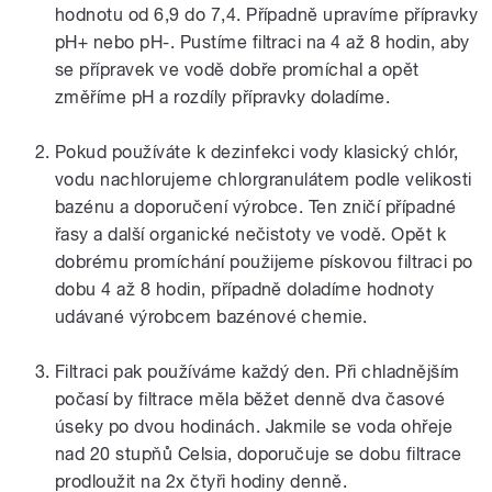
hodnotu od 6,9 do 7,4. Případně upravíme přípravky
pH+ nebo pH-. Pustíme filtraci na 4 až 8 hodin, aby
se přípravek ve vodě dobře promíchal a opět
změříme pH a rozdíly přípravky doladíme.
Pokud používáte k dezinfekci vody klasický chlór,
vodu nachlorujeme chlorgranulátem podle velikosti
bazénu a doporučení výrobce. Ten zničí případné
řasy a další organické nečistoty ve vodě. Opět k
dobrému promíchání použijeme pískovou filtraci po
dobu 4 až 8 hodin, případně doladíme hodnoty
udávané výrobcem bazénové chemie.
Filtraci pak používáme každý den. Při chladnějším
počasí by filtrace měla běžet denně dva časové
úseky po dvou hodinách. Jakmile se voda ohřeje
nad 20 stupňů Celsia, doporučuje se dobu filtrace
prodloužit na 2x čtyři hodiny denně.