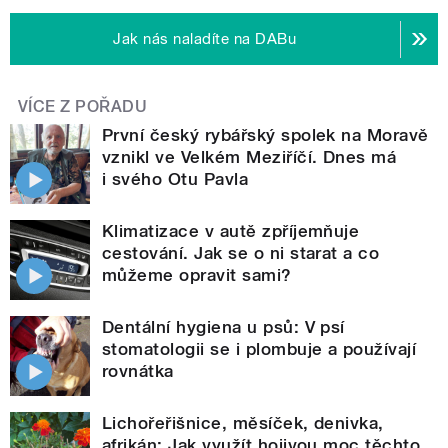
Jak nás naladíte na DABu
VÍCE Z POŘADU
První český rybářský spolek na Moravě
vznikl ve Velkém Meziříčí. Dnes má
i svého Otu Pavla
Klimatizace v autě zpříjemňuje
cestování. Jak se o ni starat a co
můžeme opravit sami?
Dentální hygiena u psů: V psí
stomatologii se i plombuje a používají
rovnátka
Lichořeřišnice, měsíček, denivka,
afrikán: Jak využít hojivou moc těchto