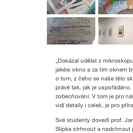
„Dokázal udělat z mikroskopu,
jakési okno a za tím oknem by
o tom, z čeho se naše tělo sk
právě tak, jak je uspořádáno.
zobecňování. V tom je pro nás
vidí detaily i celek, je pro př
Své studenty dovedl prof. Ja
Slípka strhnout a nadchnout 