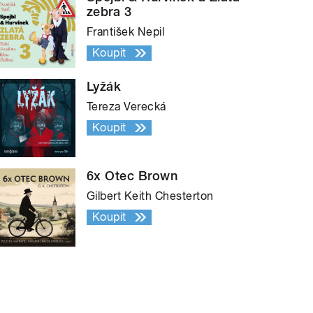
zebra 3
František Nepil
Koupit
Lyžák
Tereza Verecká
Koupit
6x Otec Brown
Gilbert Keith Chesterton
Koupit