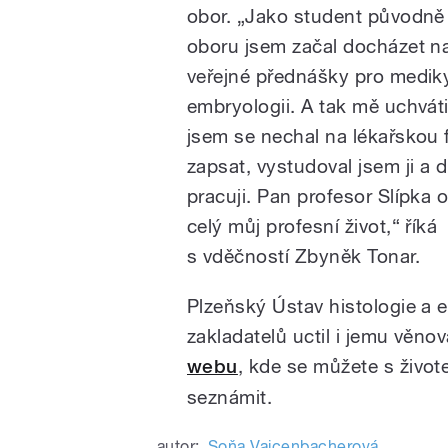
obor. „Jako student původně
oboru jsem začal docházet n
veřejné přednášky pro medik
embryologii. A tak mě uchváti
jsem se nechal na lékařskou 
zapsat, vystudoval jsem ji a 
pracuji. Pan profesor Slípka ov
celý můj profesní život,“ říká
s vděčností Zbyněk Tonar.
Plzeňský Ústav histologie a
zakladatelů uctil i jemu věn
webu
, kde se můžete s živote
seznámit.
autor:
Soňa Vaicenbacherová