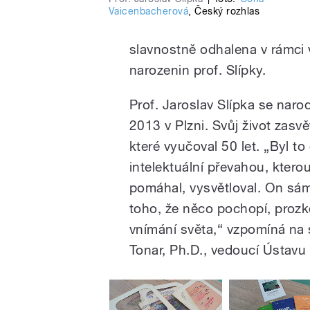
Vaicenbacherová
,
Český rozhlas
slavnostně odhalena v rámci
narozenin prof. Slípky.
Prof. Jaroslav Slípka se narod
2013 v Plzni. Svůj život zas
které vyučoval 50 let. „Byl t
intelektuální převahou, kterou
pomáhal, vysvětloval. On sám
toho, že něco pochopí, prozk
vnímání světa,“ vzpomíná na 
Tonar, Ph.D., vedoucí Ústavu