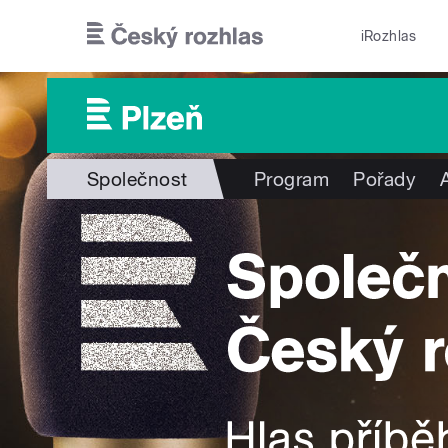
Přejít k hlavnímu obsahu
iRozhlas
Společnost
Program
Pořady