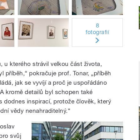
8
fotografií
 u kterého strávil velkou část života,
l příběh,“ pokračuje prof. Tonar, „příběh
ládá, jak se vyvíjí a proč je uspořádáno
 A kromě detailů byl schopen také
 dodnes inspirací, protože člověk, který
írodní vědy nenahraditelný.“
roslav
pro svůj