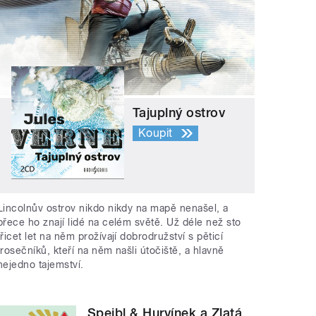
Tajuplný ostrov
Koupit
Lincolnův ostrov nikdo nikdy na mapě nenašel, a
přece ho znají lidé na celém světě. Už déle než sto
třicet let na něm prožívají dobrodružství s pěticí
trosečníků, kteří na něm našli útočiště, a hlavně
nejedno tajemství.
Spejbl & Hurvínek a Zlatá