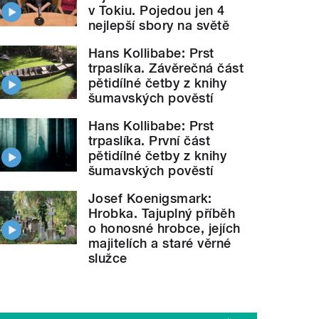
v Tokiu. Pojedou jen 4
nejlepší sbory na světě
Hans Kollibabe: Prst
trpaslíka. Závěrečná část
pětidílné četby z knihy
šumavských pověstí
Hans Kollibabe: Prst
trpaslíka. První část
pětidílné četby z knihy
šumavských pověstí
Josef Koenigsmark:
Hrobka. Tajuplný příběh
o honosné hrobce, jejích
majitelích a staré věrné
služce