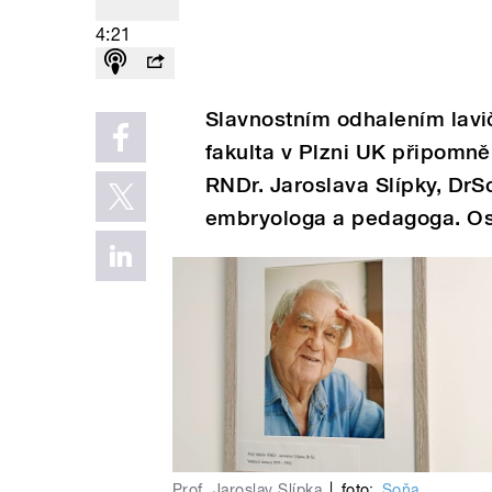
4:21
Slavnostním odhalením lavi
fakulta v Plzni UK připomně
RNDr. Jaroslava Slípky, Dr
embryologa a pedagoga. Osaz
Prof. Jaroslav Slípka
|
foto:
Soňa