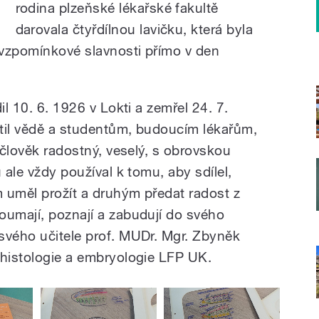
rodina plzeňské lékařské fakultě
darovala čtyřdílnou lavičku, která byla
 vzpomínkové slavnosti přímo v den
il 10. 6. 1926 v Lokti a zemřel 24. 7.
větil vědě a studentům, budoucím lékařům,
o člověk radostný, veselý, s obrovskou
 ale vždy používal k tomu, aby sdílel,
 uměl prožít a druhým předat radost z
oumají, poznají a zabudují do svého
svého učitele prof. MUDr. Mgr. Zbyněk
 histologie a embryologie LFP UK.