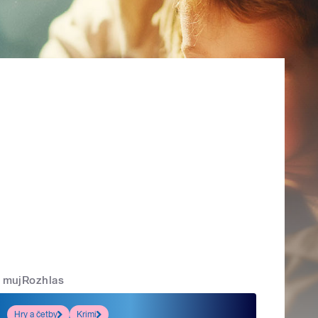
mujRozhlas
Hry a četby
Krimi