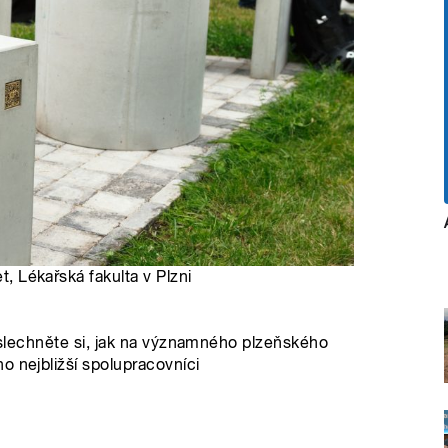
t, Lékařská fakulta v Plzni
Poslechněte si, jak na významného plzeňského
o nejbližší spolupracovníci