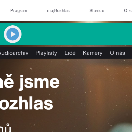
Program
mujRozhlas
Stanice
O r
Audioarchiv
Playlisty
Lidé
Kamery
O nás