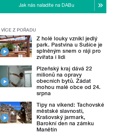
Jak nás naladíte na DABu
VÍCE Z POŘADU
Z holé louky vznikl jedlý
park. Pastvina u Sušice je
splněným snem o ráji pro
zvířata i lidi
Plzeňský kraj dává 22
milionů na opravy
obecních bytů. Žádat
mohou malé obce od 24.
srpna
Tipy na víkend: Tachovské
městské slavnosti,
Krašovský jarmark,
Barokní den na zámku
Manětín