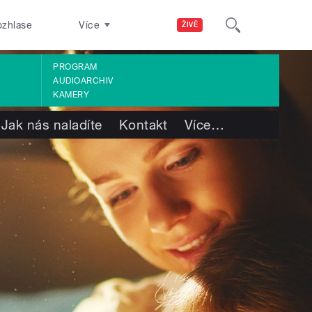
ozhlase
Více
ŽIVĚ
PROGRAM
AUDIOARCHIV
KAMERY
Jak nás naladíte
Kontakt
Více
…