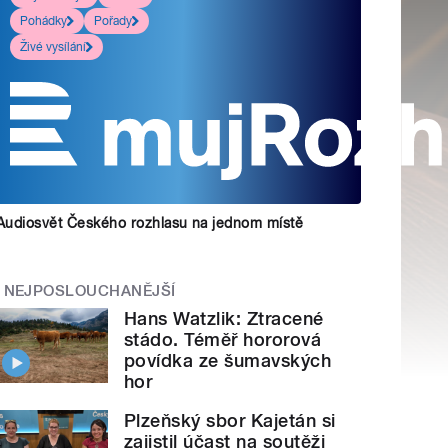
Pohádky
Pořady
Živé vysílání
Audiosvět Českého rozhlasu na jednom místě
NEJPOSLOUCHANĚJŠÍ
Hans Watzlik: Ztracené
stádo. Téměř hororová
povídka ze šumavských
hor
Plzeňský sbor Kajetán si
zajistil účast na soutěži