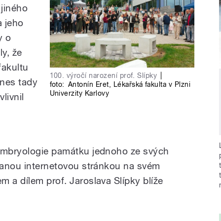
 jiného
a jeho
y o
ly, že
fakultu
100. výročí narození prof. Slípky
|
dnes tady
foto:
Antonín Eret
,
Lékařská fakulta v Plzni
Univerzity Karlovy
livnil
 embryologie památku jednoho ze svých
ovanou internetovou stránkou na svém
m a dílem prof. Jaroslava Slípky blíže