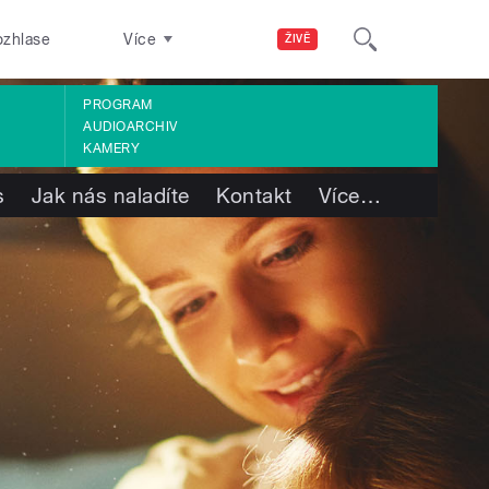
ozhlase
Více
ŽIVĚ
PROGRAM
AUDIOARCHIV
KAMERY
s
Jak nás naladíte
Kontakt
Více
…