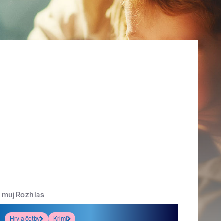
mujRozhlas
Hry a četby
Krimi