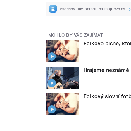
Všechny díly pořadu na mujRozhlas
MOHLO BY VÁS ZAJÍMAT
Folkové písně, kter
Hrajeme neznámé f
Folkový slovní fotb