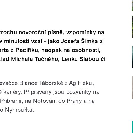
k trochu novoroční písně, vzpomínky na
v minulosti vzal - jako Josefa Šimka z
rta z Pacifiku, naopak na osobnosti,
klad Michala Tučného, Lenku Slabou či
ěvačce Blance Táborské z Ag Fleku,
 kariéry. Připraveny jsou pozvánky na
Příbrami, na Notování do Prahy a na
do Nymburka.