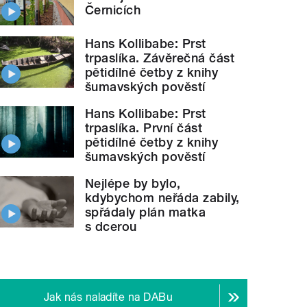
Černicích
Hans Kollibabe: Prst
trpaslíka. Závěrečná část
pětidílné četby z knihy
šumavských pověstí
Hans Kollibabe: Prst
trpaslíka. První část
pětidílné četby z knihy
šumavských pověstí
Nejlépe by bylo,
kdybychom neřáda zabily,
spřádaly plán matka
s dcerou
Jak nás naladíte na DABu