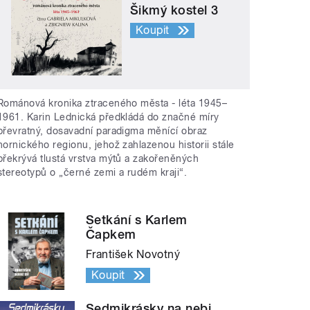
Šikmý kostel 3
Koupit
Románová kronika ztraceného města - léta 1945–
1961. Karin Lednická předkládá do značné míry
převratný, dosavadní paradigma měnící obraz
hornického regionu, jehož zahlazenou historii stále
překrývá tlustá vrstva mýtů a zakořeněných
stereotypů o „černé zemi a rudém kraji“.
Setkání s Karlem
Čapkem
František Novotný
Koupit
Sedmikrásky na nebi