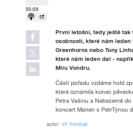
55:09
První letošní, tedy ještě ta
osobnosti, které nám leden 
Greenhorns nebo Tony Linha
které nám leden dal - napří
Míru Vondru.
Částí pořadu vzdáme hold zp
která oznámila konec pěvecké
Petra Vašinu a Nebezemě do 
koncert Marien s PetrTýnou 
autor:
Vít Troníček