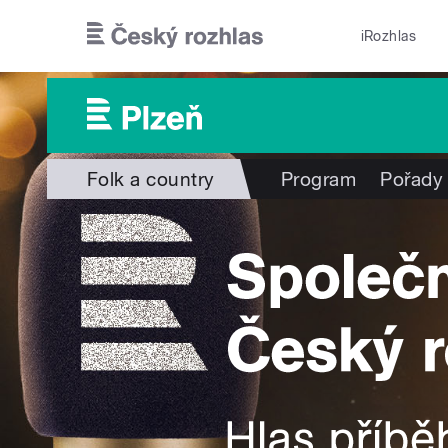
Přejít k hlavnímu obsahu
iRozhlas
Folk a country
Program
Pořady