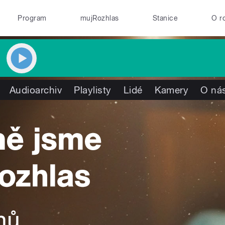
Program
mujRozhlas
Stanice
O r
Audioarchiv
Playlisty
Lidé
Kamery
O ná