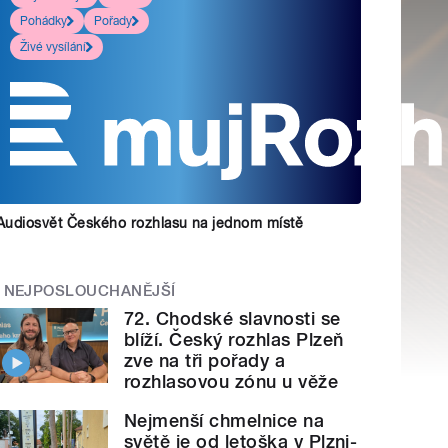
Pohádky
Pořady
Živé vysílání
Audiosvět Českého rozhlasu na jednom místě
NEJPOSLOUCHANĚJŠÍ
72. Chodské slavnosti se
blíží. Český rozhlas Plzeň
zve na tři pořady a
rozhlasovou zónu u věže
Nejmenší chmelnice na
světě je od letoška v Plzni-