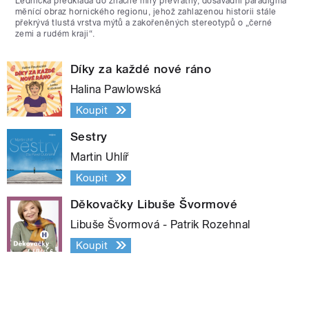
Lednická předkládá do značné míry převratný, dosavadní paradigma
měnící obraz hornického regionu, jehož zahlazenou historii stále
překrývá tlustá vrstva mýtů a zakořeněných stereotypů o „černé
zemi a rudém kraji“.
Díky za každé nové ráno
Halina Pawlowská
Koupit
Sestry
Martin Uhlíř
Koupit
Děkovačky Libuše Švormové
Libuše Švormová - Patrik Rozehnal
Koupit