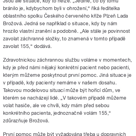
Jsou ale situace, kdy to nelze. „Jediné, co by tomu
bránilo je, kdybychom byli v ohrožení,“ říká ředitelka
oblastního spolku Českého červeného kříže Plzeň Lada
Brožová. Jedná se například o situace, kdy by nám
hrozilo vlastní zranění a podobně. „Ale stále je povinnost
zavolat záchranné složky, to znamená v tomto případě
zavolat 155,“ dodává.
Zdravotnickou záchrannou službu voláme v momentech,
kdy je před námi nějaký konkrétní pacient nebo pacienti,
kterým můžeme poskytnout první pomoc. Jiná situace je
v případě, kdy pacienty nemáme v našem dosahu.
Takovou modelovou situací může být hořící dům, ve
kterém se nacházejí lidé. „V takovém případě můžeme
volat hasiče, ale ve chvíli, kdy mám před sebou
konkrétního pacienta, jednoznačně volám 155,“
zdůrazňuje Brožová.
První pomoc může být vyžadována třeba u dopravních