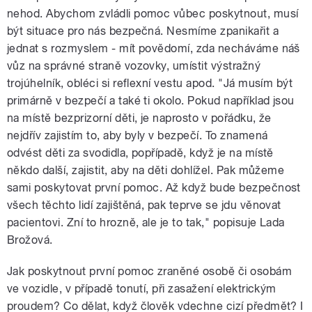
nehod. Abychom zvládli pomoc vůbec poskytnout, musí
být situace pro nás bezpečná. Nesmíme zpanikařit a
jednat s rozmyslem - mít povědomí, zda necháváme náš
vůz na správné straně vozovky, umístit výstražný
trojúhelník, obléci si reflexní vestu apod. "Já musím být
primárně v bezpečí a také ti okolo. Pokud například jsou
na místě bezprizorní děti, je naprosto v pořádku, že
nejdřív zajistím to, aby byly v bezpečí. To znamená
odvést děti za svodidla, popřípadě, když je na místě
někdo další, zajistit, aby na děti dohlížel. Pak můžeme
sami poskytovat první pomoc. Až když bude bezpečnost
všech těchto lidí zajištěná, pak teprve se jdu věnovat
pacientovi. Zní to hrozně, ale je to tak," popisuje Lada
Brožová.
Jak poskytnout první pomoc zraněné osobě či osobám
ve vozidle, v případě tonutí, při zasažení elektrickým
proudem? Co dělat, když člověk vdechne cizí předmět? I