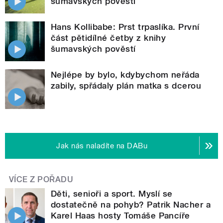
šumavských pověstí
Hans Kollibabe: Prst trpaslíka. První
část pětidílné četby z knihy
šumavských pověstí
Nejlépe by bylo, kdybychom neřáda
zabily, spřádaly plán matka s dcerou
Jak nás naladíte na DABu
VÍCE Z POŘADU
Děti, senioři a sport. Myslí se
dostatečně na pohyb? Patrik Nacher a
Karel Haas hosty Tomáše Pancíře