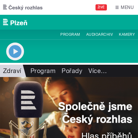
Přejít k hlavnímu obsahu
MENU
ŽIVĚ
PROGRAM
AUDIOARCHIV
KAMERY
Zdraví
Program
Pořady
Více
…