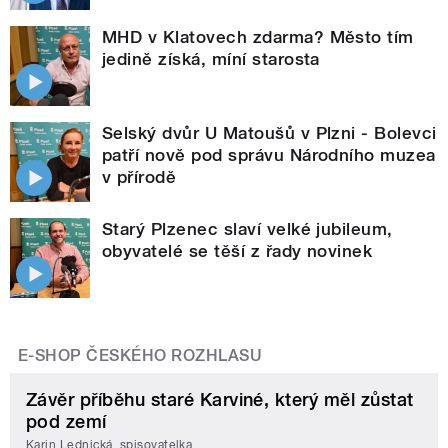
MHD v Klatovech zdarma? Město tím
jedině získá, míní starosta
Selský dvůr U Matoušů v Plzni - Bolevci
patří nově pod správu Národního muzea
v přírodě
Starý Plzenec slaví velké jubileum,
obyvatelé se těší z řady novinek
E-SHOP ČESKÉHO ROZHLASU
Závěr příběhu staré Karviné, který měl zůstat
pod zemí
Karin Lednická, spisovatelka