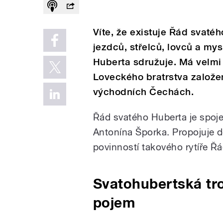
Víte, že existuje Řád svaté
jezdců, střelců, lovců a my
Huberta sdružuje. Má velmi 
Loveckého bratrstva založen
východních Čechách.
Řád svatého Huberta je spoj
Antonína Šporka. Propojuje d
povinností takového rytíře Ř
Svatohubertská tr
pojem