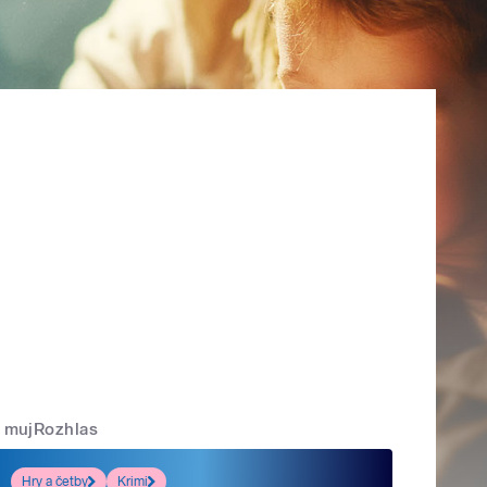
mujRozhlas
Hry a četby
Krimi