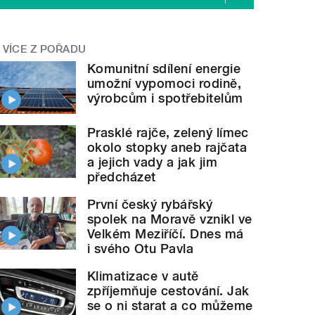
VÍCE Z POŘADU
Komunitní sdílení energie
umožní vypomoci rodině,
výrobcům i spotřebitelům
Prasklé rajče, zelený límec
okolo stopky aneb rajčata
a jejich vady a jak jim
předcházet
První český rybářský
spolek na Moravě vznikl ve
Velkém Meziříčí. Dnes má
i svého Otu Pavla
Klimatizace v autě
zpříjemňuje cestování. Jak
se o ni starat a co můžeme