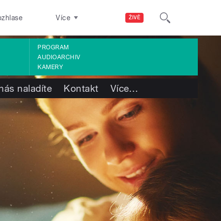
ozhlase
Více
ŽIVĚ
PROGRAM
AUDIOARCHIV
KAMERY
nás naladíte
Kontakt
Více
…