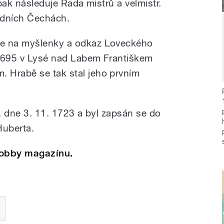
 pak následuje Rada mistrů a velmistr.
odních Čechách.
je na myšlenky a odkaz Loveckého
 1695 v Lysé nad Labem Františkem
 Hrabě se tak stal jeho prvním
I. dne 3. 11. 1723 a byl zapsán se do
Huberta.
Hobby magazínu.