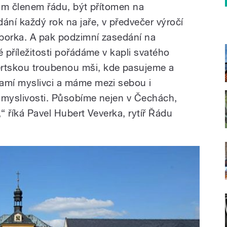
ným členem řádu, být přítomen na
ní každý rok na jaře, v předvečer výročí
porka. A pak podzimní zasedání na
é příležitosti pořádáme v kapli svatého
rtskou troubenou mši, kde pasujeme a
samí myslivci a máme mezi sebou i
í myslivosti. Působíme nejen v Čechách,
,“ říká Pavel Hubert Veverka, rytíř Řádu