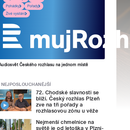
Pohádky
Pořady
Živé vysílání
Audiosvět Českého rozhlasu na jednom místě
NEJPOSLOUCHANĚJŠÍ
72. Chodské slavnosti se
blíží. Český rozhlas Plzeň
zve na tři pořady a
rozhlasovou zónu u věže
Nejmenší chmelnice na
světě je od letoška v Plzni-