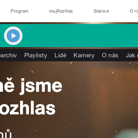
Program
mujRozhlas
Stanice
O r
archiv
Playlisty
Lidé
Kamery
O nás
Jak 