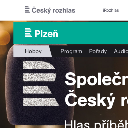
Přejít k hlavnímu obsahu
iRozhlas
Hobby
Program
Pořady
Audio