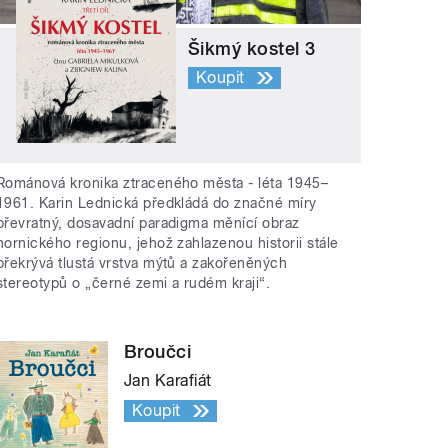
Šikmý kostel 3
Koupit
Románová kronika ztraceného města - léta 1945–
1961. Karin Lednická předkládá do značné míry
převratný, dosavadní paradigma měnící obraz
hornického regionu, jehož zahlazenou historii stále
překrývá tlustá vrstva mýtů a zakořeněných
stereotypů o „černé zemi a rudém kraji“.
Broučci
Jan Karafiát
Koupit