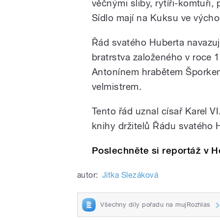
věčnými sliby, rytíři-komtuři,
Sídlo mají na Kuksu ve vých
Řád svatého Huberta navazu
bratrstva založeného v roce
Antonínem hrabětem Šporkem.
velmistrem.
Tento řád uznal císař Karel V
knihy držitelů Řádu svatého 
Poslechněte si reportáž v 
autor:
Jitka Slezáková
Všechny díly pořadu na mujRozhlas