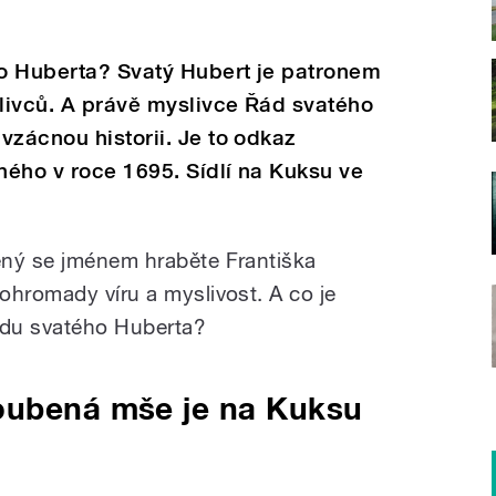
ho Huberta? Svatý Hubert je patronem
slivců. A právě myslivce Řád svatého
vzácnou historii. Je to odkaz
ého v roce 1695. Sídlí na Kuksu ve
ený se jménem hraběte Františka
ohromady víru a myslivost. A co je
ádu svatého Huberta?
oubená mše je na Kuksu