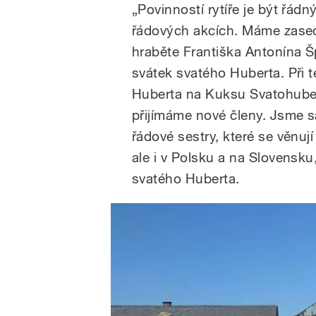
„Povinností rytíře je být řád
řádových akcích. Máme zasedá
hraběte Františka Antonína Š
svátek svatého Huberta. Při t
Huberta na Kuksu Svatohube
přijímáme nové členy. Jsme 
řádové sestry, které se věnuj
ale i v Polsku a na Slovensku
svatého Huberta.