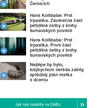
Černicích
Hans Kollibabe: Prst
trpaslíka. Závěrečná část
pětidílné četby z knihy
šumavských pověstí
Hans Kollibabe: Prst
trpaslíka. První část
pětidílné četby z knihy
šumavských pověstí
Nejlépe by bylo,
kdybychom neřáda zabily,
spřádaly plán matka
s dcerou
Jak nás naladíte na DABu