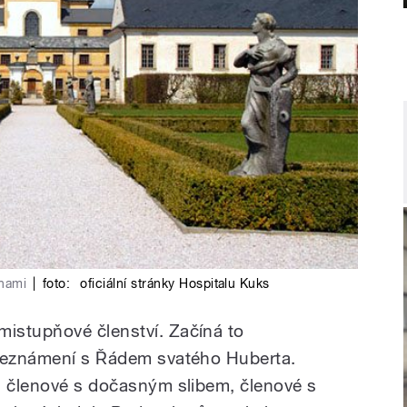
chami
|
foto:
oficiální stránky Hospitalu Kuks
istupňové členství. Začíná to
 seznámení s Řádem svatého Huberta.
, členové s dočasným slibem, členové s