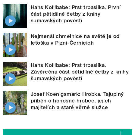
Hans Kollibabe: Prst trpaslíka. První
část pětidílné četby z knihy
šumavských pověstí
Nejmenší chmelnice na světě je od
letoška v Plzni-Černicích
Hans Kollibabe: Prst trpaslíka.
Závěrečná část pětidílné četby z knihy
šumavských pověstí
Josef Koenigsmark: Hrobka. Tajuplný
příběh o honosné hrobce, jejích
majitelích a staré věrné služce