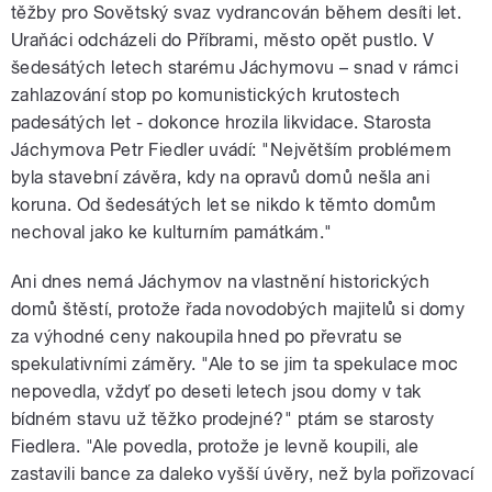
těžby pro Sovětský svaz vydrancován během desíti let.
Uraňáci odcházeli do Příbrami, město opět pustlo. V
šedesátých letech starému Jáchymovu – snad v rámci
zahlazování stop po komunistických krutostech
padesátých let - dokonce hrozila likvidace. Starosta
Jáchymova Petr Fiedler uvádí: "Největším problémem
byla stavební závěra, kdy na opravů domů nešla ani
koruna. Od šedesátých let se nikdo k těmto domům
nechoval jako ke kulturním památkám."
Ani dnes nemá Jáchymov na vlastnění historických
domů štěstí, protože řada novodobých majitelů si domy
za výhodné ceny nakoupila hned po převratu se
spekulativními záměry. "Ale to se jim ta spekulace moc
nepovedla, vždyť po deseti letech jsou domy v tak
bídném stavu už těžko prodejné?" ptám se starosty
Fiedlera. "Ale povedla, protože je levně koupili, ale
zastavili bance za daleko vyšší úvěry, než byla pořizovací