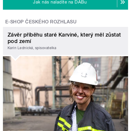
Jak nás naladíte na DABu
E-SHOP ČESKÉHO ROZHLASU
Závěr příběhu staré Karviné, který měl zůstat
pod zemí
Karin Lednická, spisovatelka