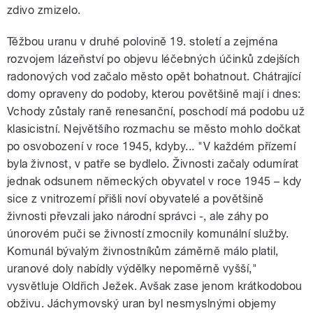
zdivo zmizelo.
Těžbou uranu v druhé polovině 19. století a zejména
rozvojem lázeňství po objevu léčebných účinků zdejších
radonových vod začalo město opět bohatnout. Chátrající
domy opraveny do podoby, kterou povětšině mají i dnes:
Vchody zůstaly raně renesanční, poschodí má podobu už
klasicistní. Největšího rozmachu se město mohlo dočkat
po osvobození v roce 1945, kdyby... "V každém přízemí
byla živnost, v patře se bydlelo. Živnosti začaly odumírat
jednak odsunem německých obyvatel v roce 1945 – kdy
sice z vnitrozemí přišli noví obyvatelé a povětšině
živnosti převzali jako národní správci -, ale záhy po
únorovém puči se živností zmocnily komunální služby.
Komunál bývalým živnostníkům záměrně málo platil,
uranové doly nabídly výdělky nepoměrně vyšší,"
vysvětluje Oldřich Ježek. Avšak zase jenom krátkodobou
obživu. Jáchymovský uran byl nesmyslnými objemy