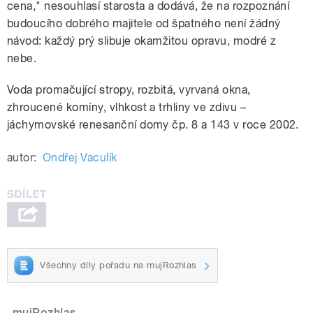
cena," nesouhlasí starosta a dodává, že na rozpoznání
budoucího dobrého majitele od špatného není žádný
návod: každý prý slibuje okamžitou opravu, modré z
nebe.
Voda promačující stropy, rozbitá, vyrvaná okna,
zhroucené komíny, vlhkost a trhliny ve zdivu –
jáchymovské renesanční domy čp. 8 a 143 v roce 2002.
autor:
Ondřej Vaculík
Všechny díly pořadu na mujRozhlas
mujRozhlas