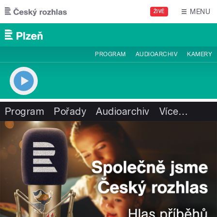
Přejít k hlavnímu obsahu
MENU
ŽIVĚ
PROGRAM
AUDIOARCHIV
KAMERY
Program
Pořady
Audioarchiv
Více
…