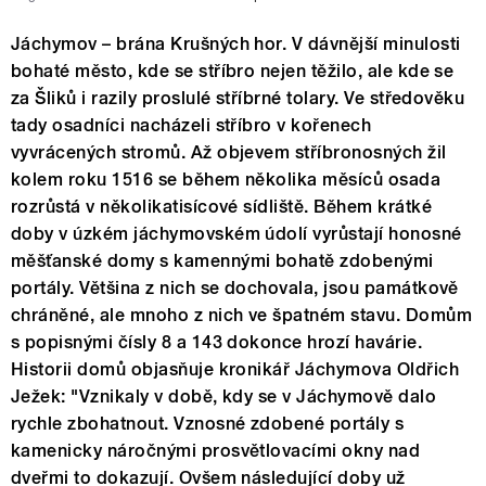
Jáchymov – brána Krušných hor. V dávnější minulosti
bohaté město, kde se stříbro nejen těžilo, ale kde se
za Šliků i razily proslulé stříbrné tolary. Ve středověku
tady osadníci nacházeli stříbro v kořenech
vyvrácených stromů. Až objevem stříbronosných žil
kolem roku 1516 se během několika měsíců osada
rozrůstá v několikatisícové sídliště. Během krátké
doby v úzkém jáchymovském údolí vyrůstají honosné
měšťanské domy s kamennými bohatě zdobenými
portály. Většina z nich se dochovala, jsou památkově
chráněné, ale mnoho z nich ve špatném stavu. Domům
s popisnými čísly 8 a 143 dokonce hrozí havárie.
Historii domů objasňuje kronikář Jáchymova Oldřich
Ježek: "Vznikaly v době, kdy se v Jáchymově dalo
rychle zbohatnout. Vznosné zdobené portály s
kamenicky náročnými prosvětlovacími okny nad
dveřmi to dokazují. Ovšem následující doby už