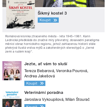
Šikmý kostel 3
Koupit
Románová kronika ztraceného města - léta 1945–1961. Karin
Lednická předkládá do značné míry převratný, dosavadní paradigma
měnící obraz hornického regionu, jehož zahlazenou historii stále
překrývá tlustá vrstva mýtů a zakořeněných stereotypů o „černé
zemi a rudém kraji“.
Jezte, ať vám to sluší
Tereza Bebarová, Veronika Pourová,
Andrea Jakešová
Koupit
Veterinární poradna
Jaroslava Vykoupilová, Milan Štourač
Koupit