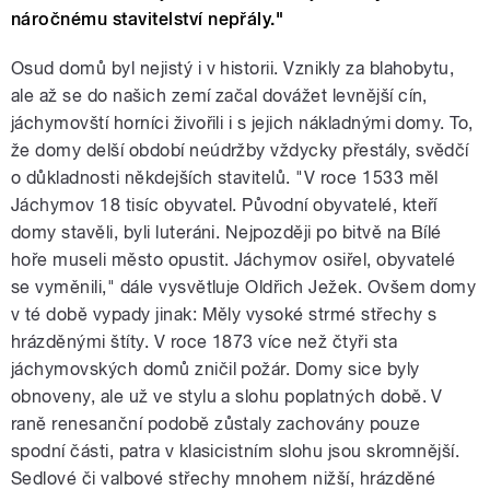
náročnému stavitelství nepřály."
Osud domů byl nejistý i v historii. Vznikly za blahobytu,
ale až se do našich zemí začal dovážet levnější cín,
jáchymovští horníci živořili i s jejich nákladnými domy. To,
že domy delší období neúdržby vždycky přestály, svědčí
o důkladnosti někdejších stavitelů. "V roce 1533 měl
Jáchymov 18 tisíc obyvatel. Původní obyvatelé, kteří
domy stavěli, byli luteráni. Nejpozději po bitvě na Bílé
hoře museli město opustit. Jáchymov osiřel, obyvatelé
se vyměnili," dále vysvětluje Oldřich Ježek. Ovšem domy
v té době vypady jinak: Měly vysoké strmé střechy s
hrázděnými štíty. V roce 1873 více než čtyři sta
jáchymovských domů zničil požár. Domy sice byly
obnoveny, ale už ve stylu a slohu poplatných době. V
raně renesanční podobě zůstaly zachovány pouze
spodní části, patra v klasicistním slohu jsou skromnější.
Sedlové či valbové střechy mnohem nižší, hrázděné