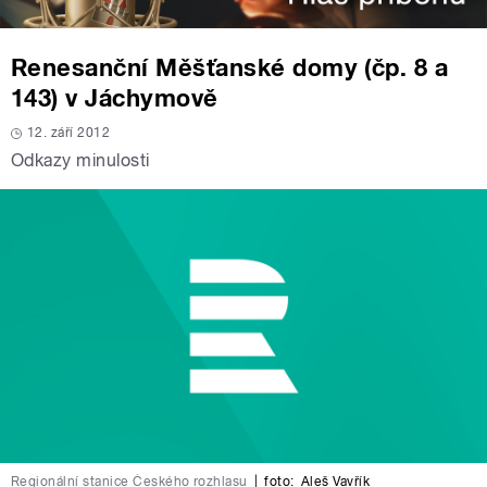
Renesanční Měšťanské domy (čp. 8 a
143) v Jáchymově
12. září 2012
Odkazy minulosti
Regionální stanice Českého rozhlasu
|
foto:
Aleš Vavřík