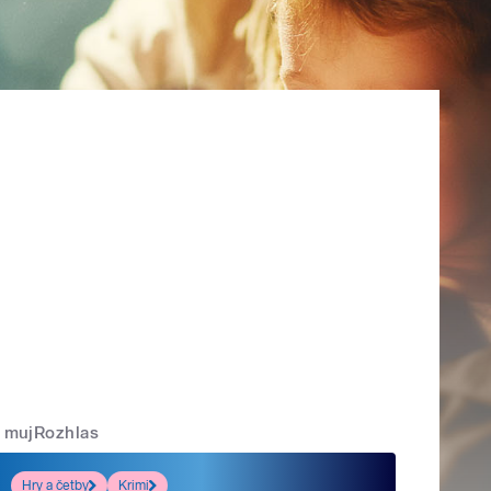
mujRozhlas
Hry a četby
Krimi