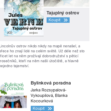
Tajuplný ostrov
Koupit
Lincolnův ostrov nikdo nikdy na mapě nenašel, a
přece ho znají lidé na celém světě. Už déle než sto
třicet let na něm prožívají dobrodružství s pěticí
trosečníků, kteří na něm našli útočiště, a hlavně
nejedno tajemství.
Bylinková poradna
Jarka Rozsypalová-
Vykoupilová, Blanka
Kocourková
Koupit