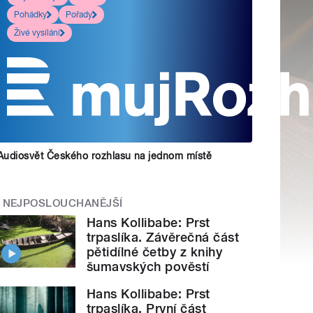
Pohádky
Pořady
Živé vysílání
Audiosvět Českého rozhlasu na jednom místě
NEJPOSLOUCHANĚJŠÍ
Hans Kollibabe: Prst
trpaslíka. Závěrečná část
pětidílné četby z knihy
šumavských pověstí
Hans Kollibabe: Prst
trpaslíka. První část