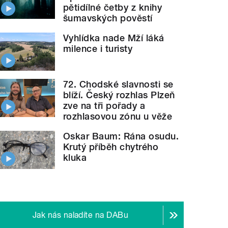
pětidílné četby z knihy
šumavských pověstí
Vyhlídka nade Mží láká
milence i turisty
72. Chodské slavnosti se
blíží. Český rozhlas Plzeň
zve na tři pořady a
rozhlasovou zónu u věže
Oskar Baum: Rána osudu.
Krutý příběh chytrého
kluka
Jak nás naladíte na DABu