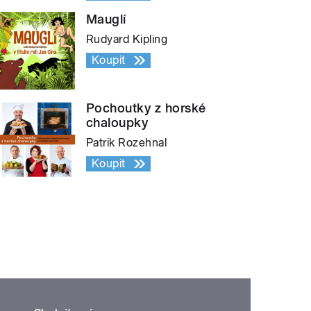
Mauglí
Rudyard Kipling
Koupit
Pochoutky z horské
chaloupky
Patrik Rozehnal
Koupit