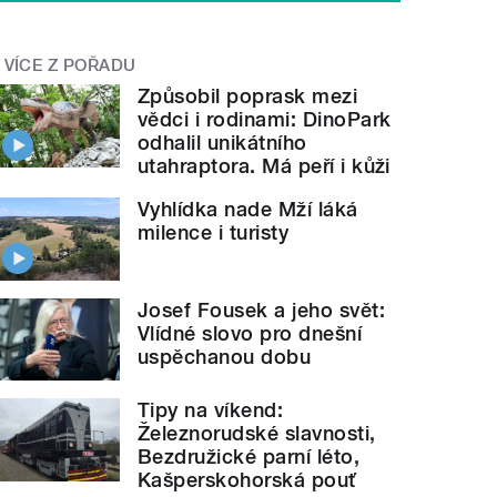
VÍCE Z POŘADU
Způsobil poprask mezi
vědci i rodinami: DinoPark
odhalil unikátního
utahraptora. Má peří i kůži
Vyhlídka nade Mží láká
milence i turisty
Josef Fousek a jeho svět:
Vlídné slovo pro dnešní
uspěchanou dobu
Tipy na víkend:
Železnorudské slavnosti,
Bezdružické parní léto,
Kašperskohorská pouť