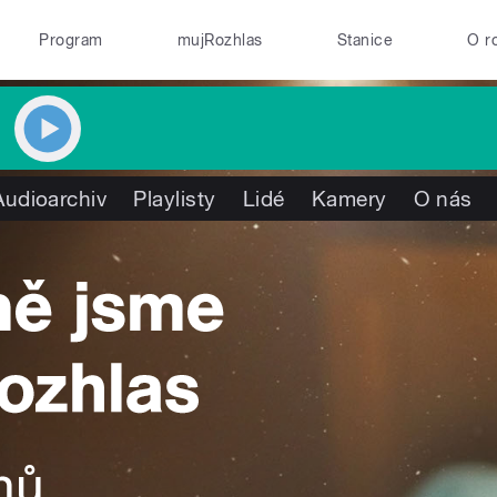
Program
mujRozhlas
Stanice
O r
Audioarchiv
Playlisty
Lidé
Kamery
O nás