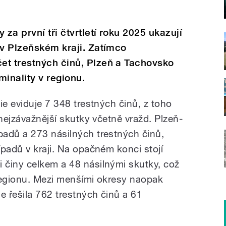
 za první tři čtvrtletí roku 2025 ukazují
 v Plzeňském kraji. Zatímco
et trestných činů, Plzeň a Tachovsko
minality v regionu.
ie eviduje 7 348 trestných činů, z toho
 nejzávažnější skutky včetně vražd. Plzeň-
adů a 273 násilných trestných činů,
padů v kraji. Na opačném konci stojí
 činy celkem a 48 násilnými skutky, což
 regionu. Mezi menšími okresy naopak
e řešila 762 trestných činů a 61