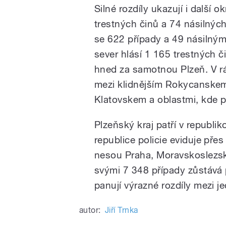
Silné rozdíly ukazují i další
trestných činů a 74 násilných
se 622 případy a 49 násilnými
sever hlásí 1 165 trestných č
hned za samotnou Plzeň. V rám
mezi klidnějším Rokycanske
Klatovskem a oblastmi, kde po
Plzeňský kraj patří v republi
republice policie eviduje přes
nesou Praha, Moravskoslezský
svými 7 348 případy zůstává p
panují výrazné rozdíly mezi j
autor:
Jiří Trnka