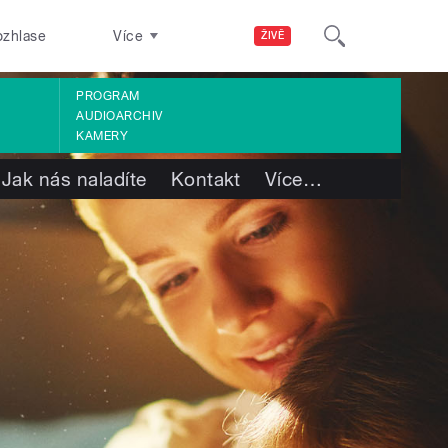
ozhlase
Více
ŽIVĚ
PROGRAM
AUDIOARCHIV
KAMERY
Jak nás naladíte
Kontakt
Více
…