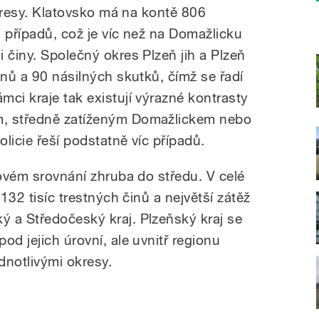
 okresy. Klatovsko má na kontě 806
 případů, což je víc než na Domažlicku
 činy. Společný okres Plzeň jih a Plzeň
inů a 90 násilných skutků, čímž se řadí
ci kraje tak existují výrazné kontrasty
m, středně zatíženým Domažlickem nebo
licie řeší podstatně víc případů.
kovém srovnání zhruba do středu. V celé
 132 tisíc trestných činů a největší zátěž
 a Středočeský kraj. Plzeňský kraj se
od jejich úrovní, ale uvnitř regionu
ednotlivými okresy.