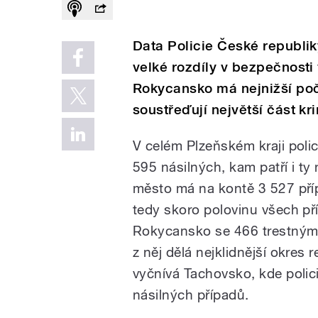
Data Policie České republiky
velké rozdíly v bezpečnosti
Rokycansko má nejnižší poč
soustřeďují největší část kri
V celém Plzeňském kraji polic
595 násilných, kam patří i ty
město má na kontě 3 527 příp
tedy skoro polovinu všech pří
Rokycansko se 466 trestnými
z něj dělá nejklidnější okres
vyčnívá Tachovsko, kde polici
násilných případů.