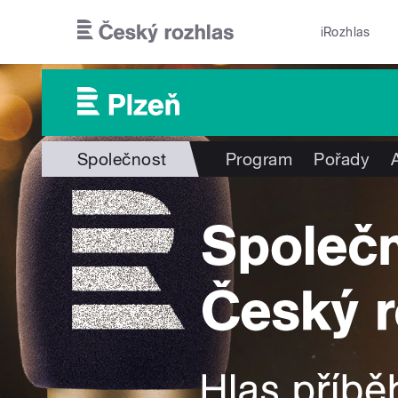
Přejít k hlavnímu obsahu
iRozhlas
Společnost
Program
Pořady