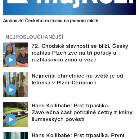
Audiosvět Českého rozhlasu na jednom místě
NEJPOSLOUCHANĚJŠÍ
72. Chodské slavnosti se blíží. Český
rozhlas Plzeň zve na tři pořady a
rozhlasovou zónu u věže
Nejmenší chmelnice na světě je od
letoška v Plzni-Černicích
Hans Kollibabe: Prst trpaslíka.
Závěrečná část pětidílné četby z knihy
šumavských pověstí
Hans Kollibabe: Prst trpaslíka. První