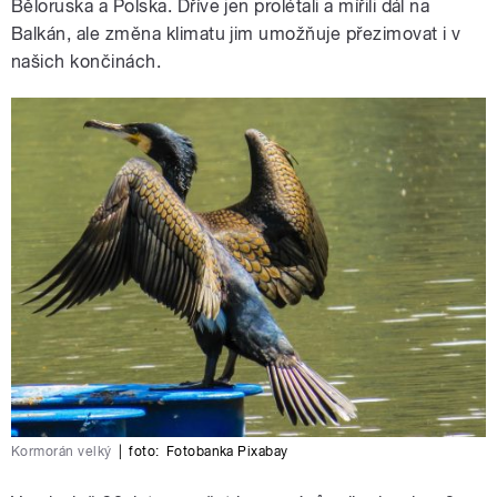
Běloruska a Polska. Dříve jen prolétali a mířili dál na
Balkán, ale změna klimatu jim umožňuje přezimovat i v
našich končinách.
Kormorán velký
|
foto:
Fotobanka Pixabay