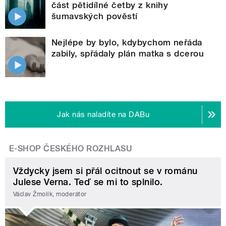
část pětidílné četby z knihy
šumavských pověstí
Nejlépe by bylo, kdybychom neřáda
zabily, spřádaly plán matka s dcerou
Jak nás naladíte na DABu
E-SHOP ČESKÉHO ROZHLASU
Vždycky jsem si přál ocitnout se v románu
Julese Verna. Teď se mi to splnilo.
Václav Žmolík, moderátor