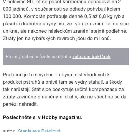
V polovině 90. let se počet kormoránů odhadoval na 2
000 jedinců, v současnosti se odhady pohybují kolem
100 000. Kormorán potřebuje denně 0,5 až 0,8 kg ryb a
působí i druhotné úhyny tím, že rybu jen zraní. Ta mu sice
unikne, ale nakonec následkům zranění stejně podlehne.
Ztráty jen na rybářských revírech jdou do milionů.
Po celý duben můžete soutěžit o
zahradní traktůrek
.
Podobné je to s vydrou – ubývá míst vhodných k
produkci pstruhů a právě tam se vydry stahují, a škody
tak narůstají. Stát sice poskytuje určité kompenzace za
ztráty zaviněné chráněnými druhy, ale ne všechno se dá
penězi nahradit.
Poslechněte si v Hobby magazínu.
autor:
Stanislava Brádlová