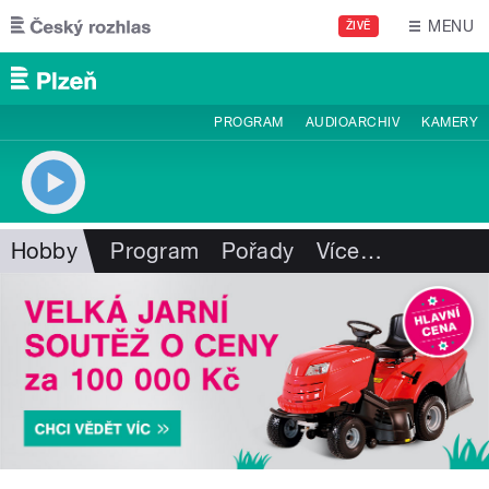
Přejít k hlavnímu obsahu
MENU
ŽIVĚ
PROGRAM
AUDIOARCHIV
KAMERY
Hobby
Program
Pořady
Více
…