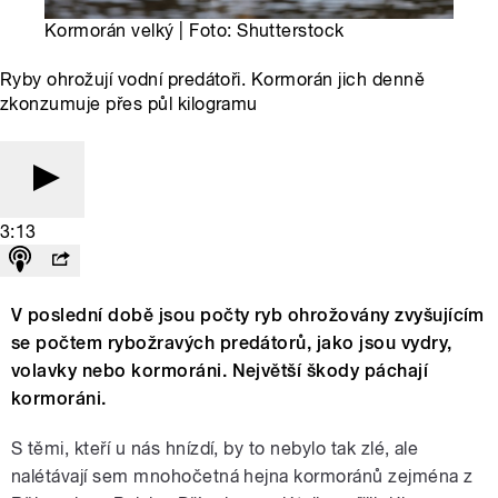
Kormorán velký | Foto: Shutterstock
Ryby ohrožují vodní predátoři. Kormorán jich denně
zkonzumuje přes půl kilogramu
3:13
V poslední době jsou počty ryb ohrožovány zvyšujícím
se počtem rybožravých predátorů, jako jsou vydry,
volavky nebo kormoráni. Největší škody páchají
kormoráni.
S těmi, kteří u nás hnízdí, by to nebylo tak zlé, ale
nalétávají sem mnohočetná hejna kormoránů zejména z