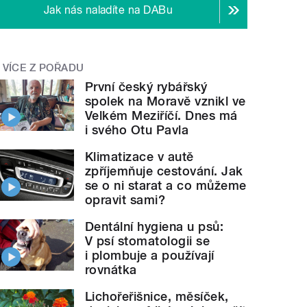
Jak nás naladíte na DABu
VÍCE Z POŘADU
První český rybářský
spolek na Moravě vznikl ve
Velkém Meziříčí. Dnes má
i svého Otu Pavla
Klimatizace v autě
zpříjemňuje cestování. Jak
se o ni starat a co můžeme
opravit sami?
Dentální hygiena u psů:
V psí stomatologii se
i plombuje a používají
rovnátka
Lichořeřišnice, měsíček,