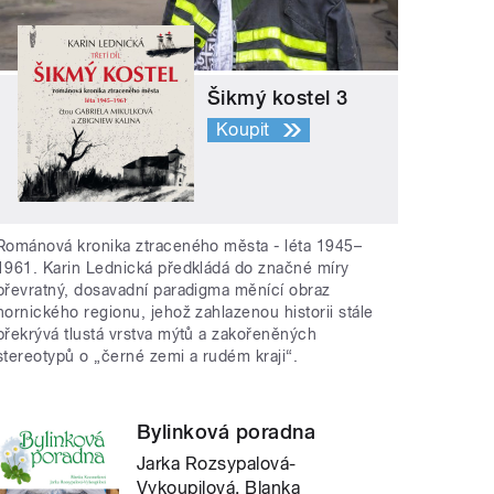
Šikmý kostel 3
Koupit
Románová kronika ztraceného města - léta 1945–
1961. Karin Lednická předkládá do značné míry
převratný, dosavadní paradigma měnící obraz
hornického regionu, jehož zahlazenou historii stále
překrývá tlustá vrstva mýtů a zakořeněných
stereotypů o „černé zemi a rudém kraji“.
Bylinková poradna
Jarka Rozsypalová-
Vykoupilová, Blanka