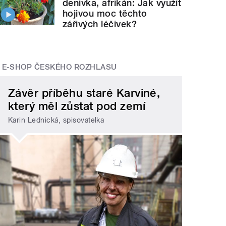
denivka, afrikán: Jak využít
hojivou moc těchto
zářivých léčivek?
E-SHOP ČESKÉHO ROZHLASU
Závěr příběhu staré Karviné,
který měl zůstat pod zemí
Karin Lednická, spisovatelka