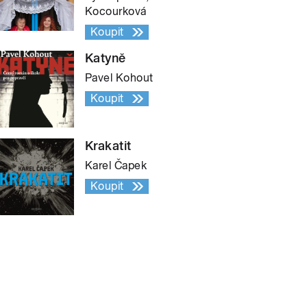
Kocourková
Koupit
Katyně
Pavel Kohout
Koupit
Krakatit
Karel Čapek
Koupit