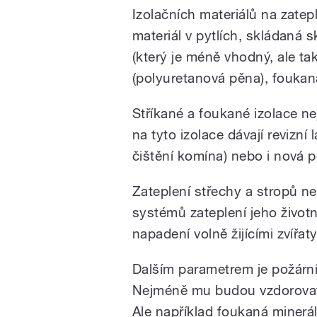
Izolačních materiálů na zate
materiál v pytlích, skládaná s
(který je méně vhodný, ale ta
(polyuretanová pěna), foukaná
Stříkané a foukané izolace ne
na tyto izolace dávají revizní
čištění komína) nebo i nová 
Zateplení střechy a stropů nen
systémů zateplení jeho život
napadení volně žijícími zvířat
Dalším parametrem je požární
Nejméně mu budou vzdorovat
Ale například foukaná minerál