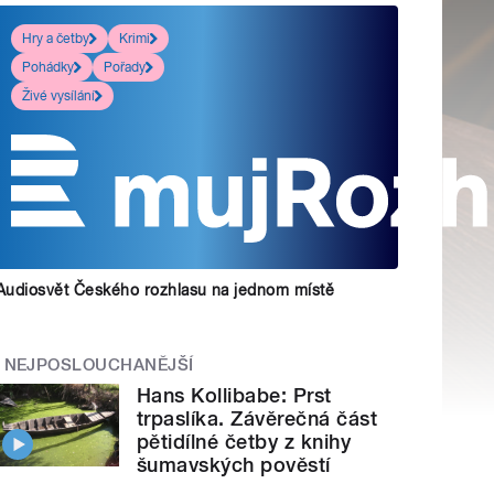
Hry a četby
Krimi
Pohádky
Pořady
Živé vysílání
Audiosvět Českého rozhlasu na jednom místě
NEJPOSLOUCHANĚJŠÍ
Hans Kollibabe: Prst
trpaslíka. Závěrečná část
pětidílné četby z knihy
šumavských pověstí