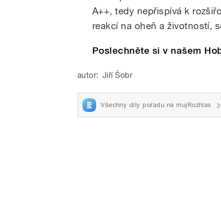
A++, tedy nepřispívá k rozši
reakcí na oheň a životností, s
Poslechněte si v našem Ho
autor:
Jiří Šobr
Všechny díly pořadu na mujRozhlas