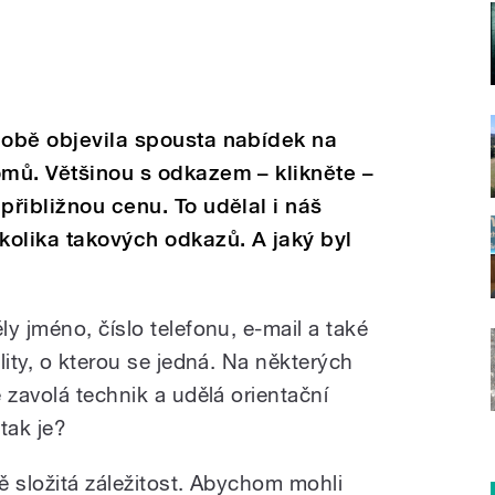
době objevila spousta nabídek na
omů. Většinou s odkazem – klikněte –
přibližnou cenu. To udělal i náš
ěkolika takových odkazů. A jaký byl
y jméno, číslo telefonu, e-mail a také
lity, o kterou se jedná. Na některých
 zavolá technik a udělá orientační
tak je?
ě složitá záležitost. Abychom mohli