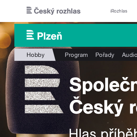
Přejít k hlavnímu obsahu
iRozhlas
Hobby
Program
Pořady
Audio