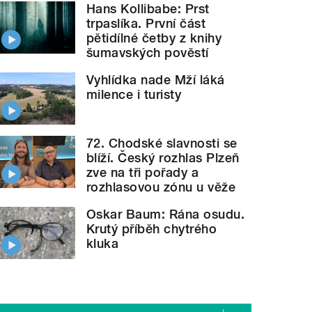
Hans Kollibabe: Prst
trpaslíka. První část
pětidílné četby z knihy
šumavských pověstí
Vyhlídka nade Mží láká
milence i turisty
72. Chodské slavnosti se
blíží. Český rozhlas Plzeň
zve na tři pořady a
rozhlasovou zónu u věže
Oskar Baum: Rána osudu.
Krutý příběh chytrého
kluka