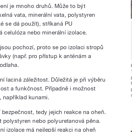
plení je mnoho druhů. Může to být
kelná vata, minerální vata, polystyren
ké se dá použít), stříkaná PU
 celulóza nebo minerální izolace.
jsou pochozí, proto se po izolaci stropů
 lávky (např. pro přístup k anténám a
podlaha.
í laciná záležitost. Důležitá je při výběru
nost a funkčnost. Případně i možnost
y, například kunami.
 bezpečnost, tedy jejich reakce na oheň.
 polystyren nebo polyuretanová pěna.
ní izolace má nejlepší reakci na oheň