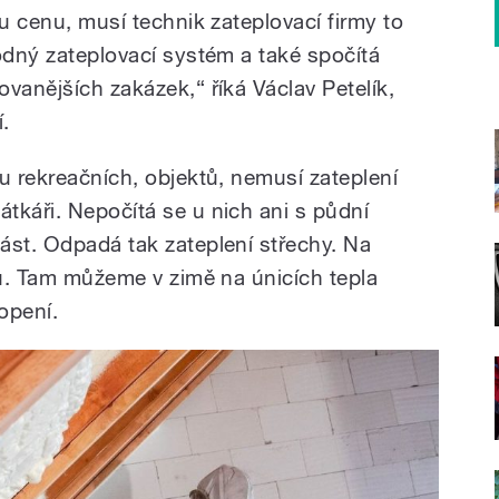
ou cenu, musí technik zateplovací firmy to
odný zateplovací systém a také spočítá
vanějších zakázek,“ říká Václav Petelík,
.
u rekreačních, objektů, nemusí zateplení
tkáři. Nepočítá se u nich ani s půdní
ást. Odpadá tak zateplení střechy. Na
pů. Tam můžeme v zimě na únicích tepla
opení.