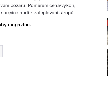
řování požáru. Poměrem cena/výkon,
e nejvíce hodí k zateplování stropů.
bby magazínu.