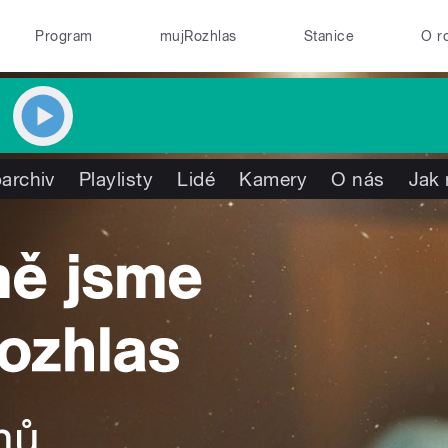
Program
mujRozhlas
Stanice
O r
archiv
Playlisty
Lidé
Kamery
O nás
Jak 