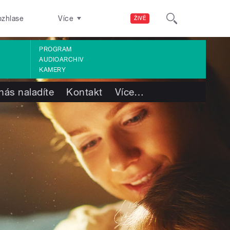
ozhlase
Více
ŽIVĚ
PROGRAM
AUDIOARCHIV
KAMERY
nás naladíte
Kontakt
Více
…