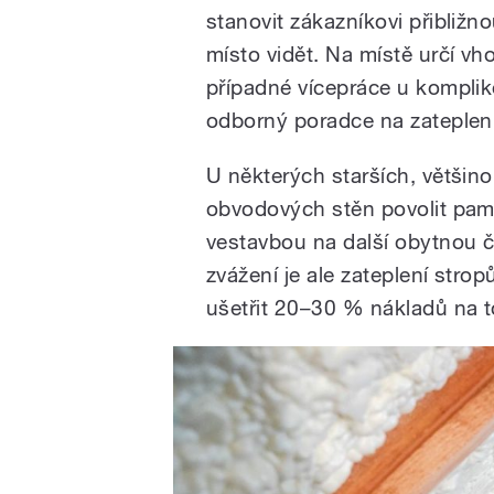
stanovit zákazníkovi přibližn
místo vidět. Na místě určí vh
případné vícepráce u kompliko
odborný poradce na zateplení
U některých starších, většino
obvodových stěn povolit pamá
vestavbou na další obytnou č
zvážení je ale zateplení stro
ušetřit 20–30 % nákladů na t