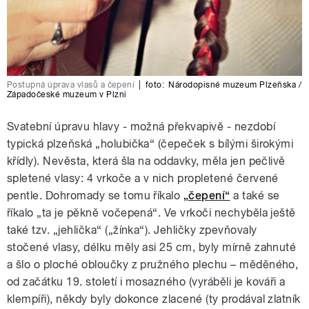
Postupná úprava vlasů a čepení
|
foto:
Národopisné muzeum Plzeňska /
Západočeské muzeum v Plzni
Svatební úpravu hlavy - možná překvapivě - nezdobí
typická plzeňská „holubička“ (čepeček s bílými širokými
křídly). Nevěsta, která šla na oddavky, měla jen pečlivě
spletené vlasy: 4 vrkoče a v nich propletené červené
pentle. Dohromady se tomu říkalo
„čepení“
a také se
říkalo „ta je pěkně vočepená“. Ve vrkoči nechyběla ještě
také tzv. „jehlička“ („žínka“). Jehličky zpevňovaly
stočené vlasy, délku měly asi 25 cm, byly mírně zahnuté
a šlo o ploché obloučky z pružného plechu – měděného,
od začátku 19. století i mosazného (vyráběli je kováři a
klempíři), někdy byly dokonce zlacené (ty prodával zlatník