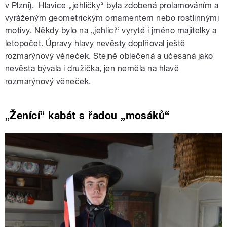
v Plzni). Hlavice „jehličky“ byla zdobená prolamováním a
vyráženým geometrickým ornamentem nebo rostlinnými
motivy. Někdy bylo na „jehlici“ vyryté i jméno majitelky a
letopočet. Úpravy hlavy nevěsty doplňoval ještě
rozmarýnový věneček. Stejně oblečená a učesaná jako
nevěsta bývala i družička, jen neměla na hlavě
rozmarýnový věneček.
„Ženící“ kabát s řadou „mosáků“