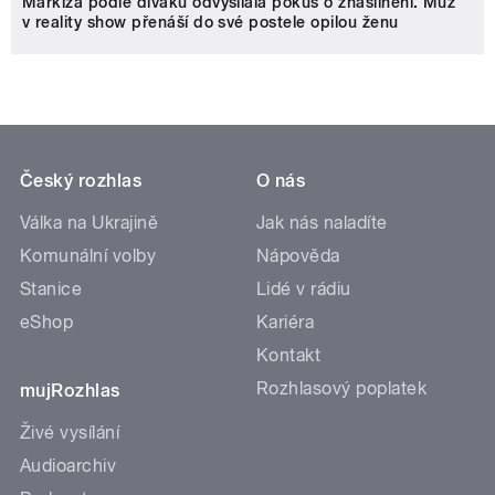
Markíza podle diváků odvysílala pokus o znásilnění. Muž
v reality show přenáší do své postele opilou ženu
Český rozhlas
O nás
Válka na Ukrajině
Jak nás naladíte
Komunální volby
Nápověda
Stanice
Lidé v rádiu
eShop
Kariéra
Kontakt
Rozhlasový poplatek
mujRozhlas
Živé vysílání
Audioarchiv