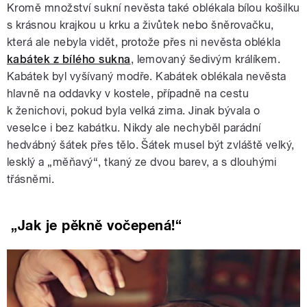
Kromě množství sukní nevěsta také oblékala bílou košilku
s krásnou krajkou u krku a živůtek nebo šněrovačku,
která ale nebyla vidět, protože přes ni nevěsta oblékla
kabátek z bílého sukna
, lemovaný šedivým králíkem.
Kabátek byl vyšívaný modře. Kabátek oblékala nevěsta
hlavně na oddavky v kostele, případně na cestu
k ženichovi, pokud byla velká zima. Jinak bývala o
veselce i bez kabátku. Nikdy ale nechyběl parádní
hedvábný šátek přes tělo. Šátek musel být zvláště velký,
lesklý a „měňavý“, tkaný ze dvou barev, a s dlouhými
třásněmi.
„Jak je pěkně vočepená!“