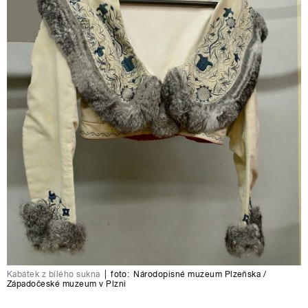
Kabátek z bílého sukna
|
foto:
Národopisné muzeum Plzeňska /
Západočeské muzeum v Plzni