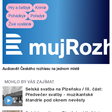
Hry a četby
Krimi
Pohádky
Pořady
Živé vysílání
Audiosvět Českého rozhlasu na jednom místě
MOHLO BY VÁS ZAJÍMAT
Selská svatba na Plzeňsku / III. část:
Předvečer svatby - muzikantské
štandrle pod oknem nevěsty