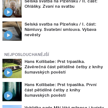
Selská svatba na Plzeňsku / II. část:
Ohlášky. Zvaní na svatbu
Selská svatba na Plzeňsku / I. část:
Námluvy. Svatební smlouva. Výbava
nevěsty
NEJPOSLOUCHANĚJŠÍ
Hans Kollibabe: Prst trpaslíka.
Závěrečná část pětidílné četby z knihy
šumavských pověstí
Hans Kollibabe: Prst trpaslíka. První
část pětidílné četby z knihy
šumavských pověstí
Vyhlídka nade Mží láká milence i turisty