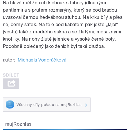
Na hlavě měl ženich klobouk s fábory (dlouhými
pentlemi) a s prutem rozmarýny, který se pod bradou
uvazoval černou hedvábnou stuhou. Na krku bílý a přes
něj černý šátek. Na těle pod kabátem pak ještě „lajbl“
(vestu) také z modrého sukna a se žlutými, mosaznými
knoflíky. Na nohy žluté jelenice a vysoké černé boty.
Podobně oblečený jako ženich byl také družba.
autor:
Michaela Vondráčková
Všechny díly pořadu na mujRozhlas
mujRozhlas