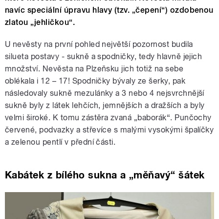
navíc speciální úpravu hlavy (tzv. „čepení“) ozdobenou
zlatou „jehličkou“.
U nevěsty na první pohled největší pozornost budila
silueta postavy - sukně a spodničky, tedy hlavně jejich
množství. Nevěsta na Plzeňsku jich totiž na sebe
oblékala i 12 – 17! Spodničky bývaly ze šerky, pak
následovaly sukně mezulánky a 3 nebo 4 nejsvrchnější
sukně byly z látek lehčích, jemnějších a dražších a byly
velmi široké. K tomu zástěra zvaná „baborák“. Punčochy
červené, podvazky a střevíce s malými vysokými špalíčky
a zelenou pentlí v přední části.
Kabátek z bílého sukna a „měňavý“ šátek