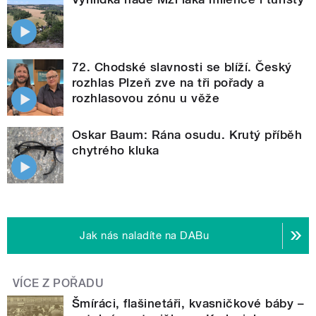
72. Chodské slavnosti se blíží. Český
rozhlas Plzeň zve na tři pořady a
rozhlasovou zónu u věže
Oskar Baum: Rána osudu. Krutý příběh
chytrého kluka
Jak nás naladíte na DABu
VÍCE Z POŘADU
Šmíráci, flašinetáři, kvasničkové báby –