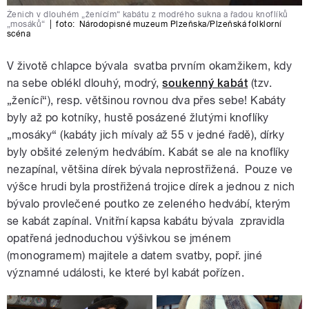
Ženich v dlouhém „ženícím“ kabátu z modrého sukna a řadou knoflíků
„mosáků“
|
foto:
Národopisné muzeum Plzeňska/Plzeňská folklorní
scéna
V životě chlapce bývala svatba prvním okamžikem, kdy
na sebe oblékl dlouhý, modrý,
soukenný kabát
(tzv.
„ženící“), resp. většinou rovnou dva přes sebe! Kabáty
byly až po kotníky, hustě posázené žlutými knoflíky
„mosáky“ (kabáty jich mívaly až 55 v jedné řadě), dírky
byly obšité zeleným hedvábím. Kabát se ale na knoflíky
nezapínal, většina dírek bývala neprostřižená. Pouze ve
výšce hrudi byla prostřižená trojice dírek a jednou z nich
bývalo provlečené poutko ze zeleného hedvábí, kterým
se kabát zapínal. Vnitřní kapsa kabátu bývala zpravidla
opatřená jednoduchou výšivkou se jménem
(monogramem) majitele a datem svatby, popř. jiné
významné události, ke které byl kabát pořízen.