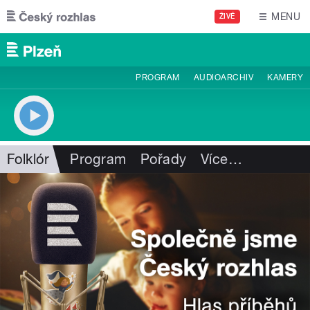
Přejít k hlavnímu obsahu
MENU
ŽIVĚ
PROGRAM
AUDIOARCHIV
KAMERY
Folklór
Program
Pořady
Více
…