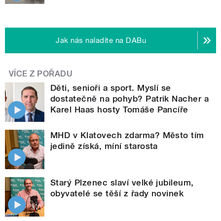
Jak nás naladíte na DABu
VÍCE Z POŘADU
Děti, senioři a sport. Myslí se
dostatečně na pohyb? Patrik Nacher a
Karel Haas hosty Tomáše Pancíře
MHD v Klatovech zdarma? Město tím
jedině získá, míní starosta
Starý Plzenec slaví velké jubileum,
obyvatelé se těší z řady novinek