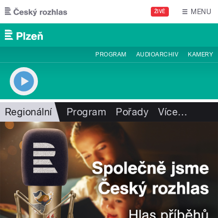
Přejít k hlavnímu obsahu
MENU
ŽIVĚ
PROGRAM
AUDIOARCHIV
KAMERY
Regionální
Program
Pořady
Více
…