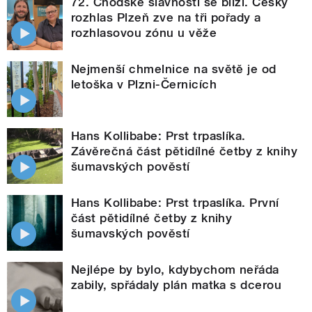
72. Chodské slavnosti se blíží. Český
rozhlas Plzeň zve na tři pořady a
rozhlasovou zónu u věže
Nejmenší chmelnice na světě je od
letoška v Plzni-Černicích
Hans Kollibabe: Prst trpaslíka.
Závěrečná část pětidílné četby z knihy
šumavských pověstí
Hans Kollibabe: Prst trpaslíka. První
část pětidílné četby z knihy
šumavských pověstí
Nejlépe by bylo, kdybychom neřáda
zabily, spřádaly plán matka s dcerou