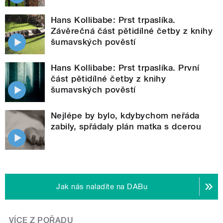
Hans Kollibabe: Prst trpaslíka.
Závěrečná část pětidílné četby z knihy
šumavských pověstí
Hans Kollibabe: Prst trpaslíka. První
část pětidílné četby z knihy
šumavských pověstí
Nejlépe by bylo, kdybychom neřáda
zabily, spřádaly plán matka s dcerou
Jak nás naladíte na DABu
VÍCE Z POŘADU