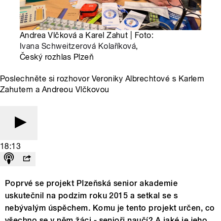
Andrea Vlčková a Karel Zahut | Foto:
Ivana Schweitzerová Kolaříková
,
Český rozhlas Plzeň
Poslechněte si rozhovor Veroniky Albrechtové s Karlem
Zahutem a Andreou Vlčkovou
18:13
Poprvé se projekt Plzeňská senior akademie
uskutečnil na podzim roku 2015 a setkal se s
nebývalým úspěchem. Komu je tento projekt určen, co
všechno se v něm žáci - senioři naučí? A jaké je jeho