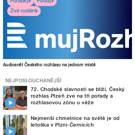
Pohádky
Pořady
Živé vysílání
Audiosvět Českého rozhlasu na jednom místě
NEJPOSLOUCHANĚJŠÍ
72. Chodské slavnosti se blíží. Český
rozhlas Plzeň zve na tři pořady a
rozhlasovou zónu u věže
Nejmenší chmelnice na světě je od
letoška v Plzni-Černicích