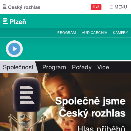
Přejít k hlavnímu obsahu
MENU
ŽIVĚ
PROGRAM
AUDIOARCHIV
KAMERY
Společnost
Program
Pořady
Více
…