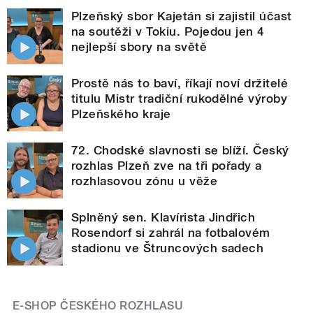
Plzeňský sbor Kajetán si zajistil účast
na soutěži v Tokiu. Pojedou jen 4
nejlepší sbory na světě
Prostě nás to baví, říkají noví držitelé
titulu Mistr tradiční rukodělné výroby
Plzeňského kraje
72. Chodské slavnosti se blíží. Český
rozhlas Plzeň zve na tři pořady a
rozhlasovou zónu u věže
Splněný sen. Klavírista Jindřich
Rosendorf si zahrál na fotbalovém
stadionu ve Štruncových sadech
E-SHOP ČESKÉHO ROZHLASU