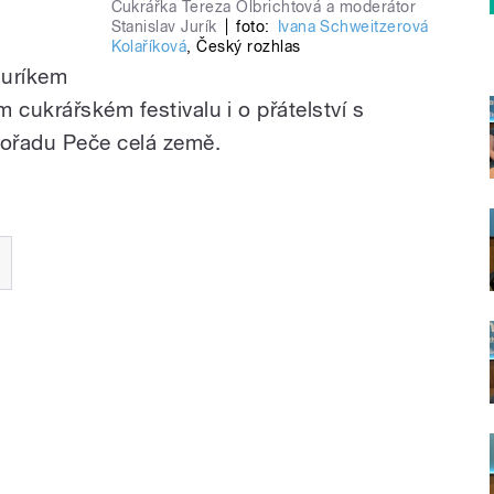
Cukrářka Tereza Olbrichtová a moderátor
Stanislav Jurík
|
foto:
Ivana Schweitzerová
Kolaříková
,
Český rozhlas
Juríkem
 cukrářském festivalu i o přátelství s
pořadu Peče celá země.