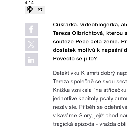
4:14
Cukrářka, videoblogerka, ale
Tereza Olbrichtová, kterou 
soutěže Peče celá země. Při
dostatek motivů k napsání d
Povedlo se jí to?
Detektivku K smrti dobrý nap
Tereza společně se svou sest
Knížka vznikala "na střídačku
jednotlivé kapitoly psaly auto
nezávisle. Příběh se odehráv
v
kavárně Glory, jejíž chod na
tragická epizoda - vražda ob