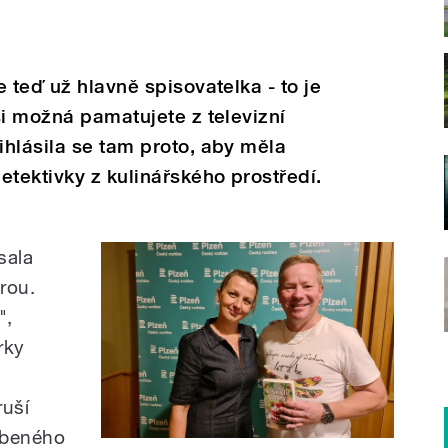
 teď už hlavně spisovatelka - to je
si možná pamatujete z televizní
hlásila se tam proto, aby měla
etektivky z kulinářského prostředí.
sala
rou.
",
rky
á
ruší
líbeného