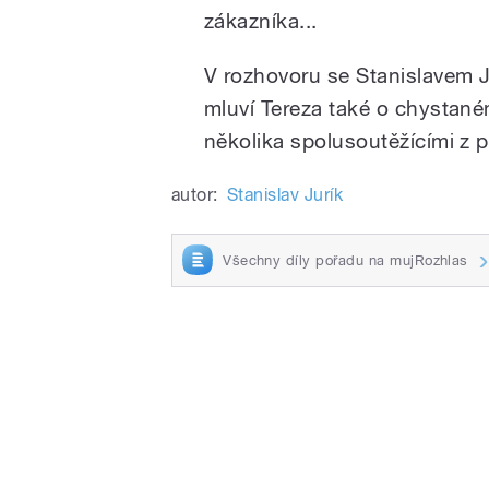
zákazníka...
V rozhovoru se Stanislavem 
mluví Tereza také o chystaném
několika spolusoutěžícími z 
autor:
Stanislav Jurík
Všechny díly pořadu na mujRozhlas