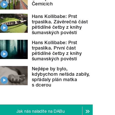
Černicích
Hans Kollibabe: Prst
trpaslíka. Závěrečná část
pětidílné četby z knihy
šumavských pověstí
Hans Kollibabe: Prst
trpaslíka. První část
pětidílné četby z knihy
šumavských pověstí
Nejlépe by bylo,
kdybychom neřáda zabily,
spřádaly plán matka
s dcerou
Jak nás naladíte na DABu