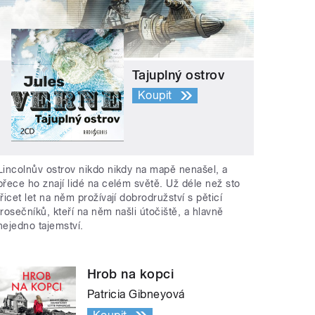
Tajuplný ostrov
Koupit
Lincolnův ostrov nikdo nikdy na mapě nenašel, a
přece ho znají lidé na celém světě. Už déle než sto
třicet let na něm prožívají dobrodružství s pěticí
trosečníků, kteří na něm našli útočiště, a hlavně
nejedno tajemství.
Hrob na kopci
Patricia Gibneyová