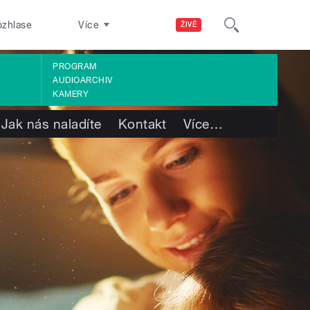
ozhlase
Více
ŽIVĚ
PROGRAM
AUDIOARCHIV
KAMERY
Jak nás naladíte
Kontakt
Více
…