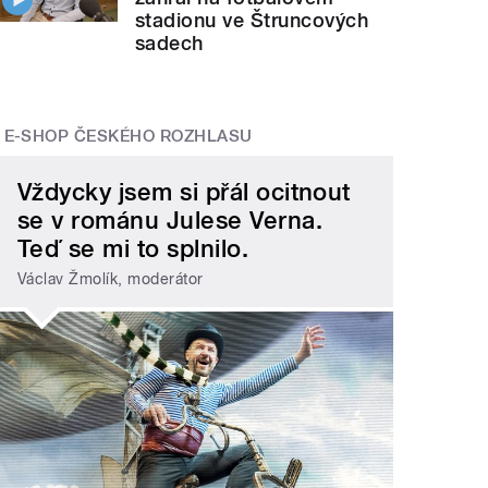
stadionu ve Štruncových
sadech
E-SHOP ČESKÉHO ROZHLASU
Vždycky jsem si přál ocitnout
se v románu Julese Verna.
Teď se mi to splnilo.
Václav Žmolík, moderátor