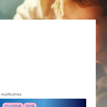
mujRozhlas
Hry a četby
Krimi