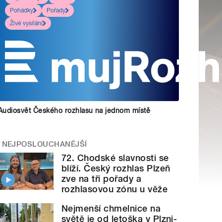
Pohádky
Pořady
Živé vysílání
Audiosvět Českého rozhlasu na jednom místě
NEJPOSLOUCHANĚJŠÍ
72. Chodské slavnosti se
blíží. Český rozhlas Plzeň
zve na tři pořady a
rozhlasovou zónu u věže
Nejmenší chmelnice na
světě je od letoška v Plzni-