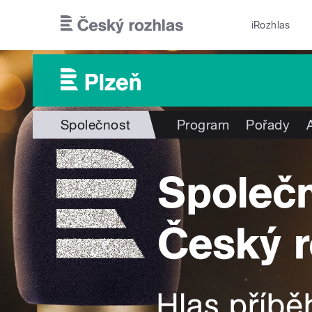
Přejít k hlavnímu obsahu
iRozhlas
Společnost
Program
Pořady