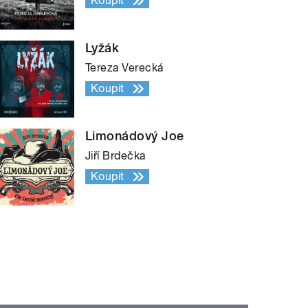
Koupit
Lyžák
Tereza Verecká
Koupit
Limonádový Joe
Jiří Brdečka
Koupit