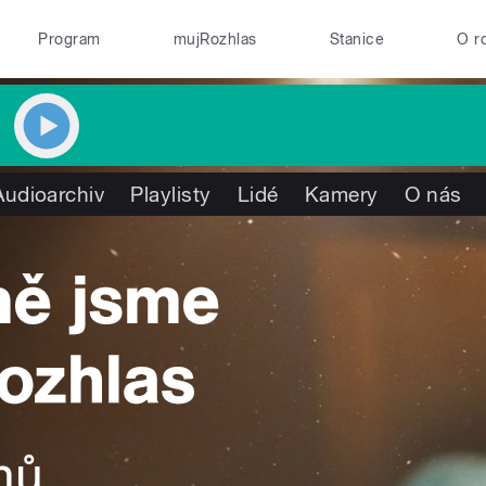
Program
mujRozhlas
Stanice
O r
Audioarchiv
Playlisty
Lidé
Kamery
O nás