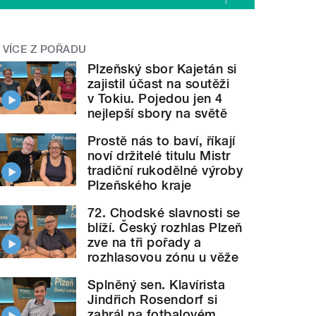
VÍCE Z POŘADU
Plzeňský sbor Kajetán si
zajistil účast na soutěži
v Tokiu. Pojedou jen 4
nejlepší sbory na světě
Prostě nás to baví, říkají
noví držitelé titulu Mistr
tradiční rukodělné výroby
Plzeňského kraje
72. Chodské slavnosti se
blíží. Český rozhlas Plzeň
zve na tři pořady a
rozhlasovou zónu u věže
Splněný sen. Klavírista
Jindřich Rosendorf si
zahrál na fotbalovém