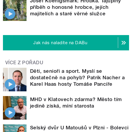
Josef Koenigsmark: Hrobka. Tajuplný
příběh o honosné hrobce, jejích
majitelích a staré věrné služce
Jak nás naladíte na DABu
VÍCE Z POŘADU
Děti, senioři a sport. Myslí se
dostatečně na pohyb? Patrik Nacher a
Karel Haas hosty Tomáše Pancíře
MHD v Klatovech zdarma? Město tím
jedině získá, míní starosta
Selský dvůr U Matoušů v Plzni - Bolevci