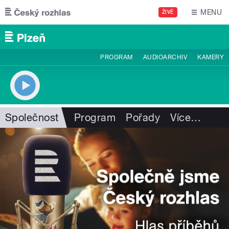
Přejít k hlavnímu obsahu
MENU
ŽIVĚ
PROGRAM
AUDIOARCHIV
KAMERY
Společnost
Program
Pořady
Více
…