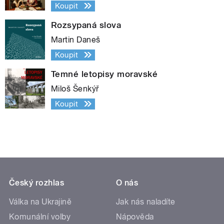
Koupit
Rozsypaná slova
Martin Daneš
Koupit
Temné letopisy moravské
Miloš Šenkýř
Koupit
Český rozhlas
O nás
Válka na Ukrajině
Jak nás naladíte
Komunální volby
Nápověda