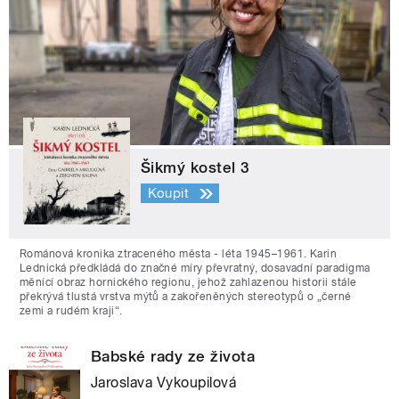
Šikmý kostel 3
Koupit
Románová kronika ztraceného města - léta 1945–1961. Karin
Lednická předkládá do značné míry převratný, dosavadní paradigma
měnící obraz hornického regionu, jehož zahlazenou historii stále
překrývá tlustá vrstva mýtů a zakořeněných stereotypů o „černé
zemi a rudém kraji“.
Babské rady ze života
Jaroslava Vykoupilová