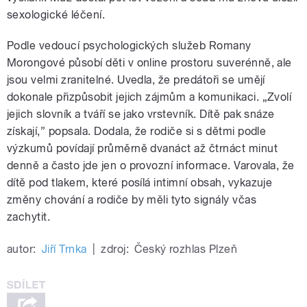
sexologické léčení.
Podle vedoucí psychologických služeb Romany
Morongové působí děti v online prostoru suverénně, ale
jsou velmi zranitelné. Uvedla, že predátoři se umějí
dokonale přizpůsobit jejich zájmům a komunikaci. „Zvolí
jejich slovník a tváří se jako vrstevník. Dítě pak snáze
získají,” popsala. Dodala, že rodiče si s dětmi podle
výzkumů povídají průměrně dvanáct až čtrnáct minut
denně a často jde jen o provozní informace. Varovala, že
dítě pod tlakem, které posílá intimní obsah, vykazuje
změny chování a rodiče by měli tyto signály včas
zachytit.
autor:
Jiří Trnka
|
zdroj:
Český rozhlas Plzeň