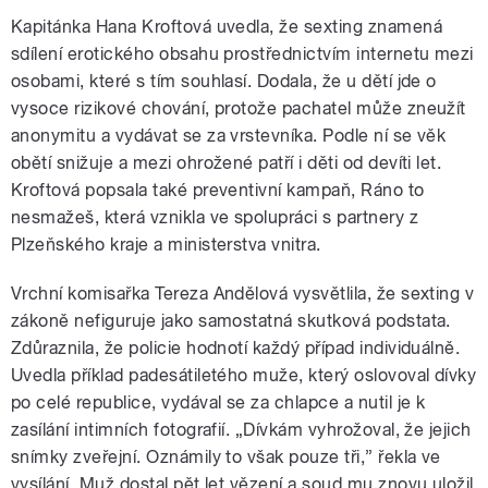
Kapitánka Hana Kroftová uvedla, že sexting znamená
sdílení erotického obsahu prostřednictvím internetu mezi
osobami, které s tím souhlasí. Dodala, že u dětí jde o
vysoce rizikové chování, protože pachatel může zneužít
anonymitu a vydávat se za vrstevníka. Podle ní se věk
obětí snižuje a mezi ohrožené patří i děti od devíti let.
Kroftová popsala také preventivní kampaň, Ráno to
nesmažeš, která vznikla ve spolupráci s partnery z
Plzeňského kraje a ministerstva vnitra.
Vrchní komisařka Tereza Andělová vysvětlila, že sexting v
zákoně nefiguruje jako samostatná skutková podstata.
Zdůraznila, že policie hodnotí každý případ individuálně.
Uvedla příklad padesátiletého muže, který oslovoval dívky
po celé republice, vydával se za chlapce a nutil je k
zasílání intimních fotografií. „Dívkám vyhrožoval, že jejich
snímky zveřejní. Oznámily to však pouze tři,” řekla ve
vysílání. Muž dostal pět let vězení a soud mu znovu uložil