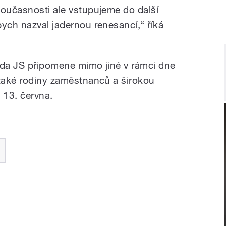
současnosti ale vstupujeme do další
bych nazval jadernou renesancí,“ říká
oda JS připomene mimo jiné v rámci dne
 také rodiny zaměstnanců a širokou
 13. června.