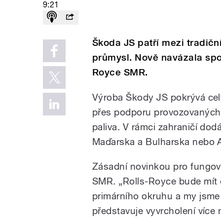
9:21
Škoda JS patří mezi tradičn
průmysl. Nově navázala spol
Royce SMR.
Výroba Škody JS pokrývá cel
přes podporu provozovaných 
paliva. V rámci zahraničí do
Maďarska a Bulharska nebo A
Zásadní novinkou pro fungová
SMR. „Rolls-Royce bude mít
primárního okruhu a my jsme 
představuje vyvrcholení více 