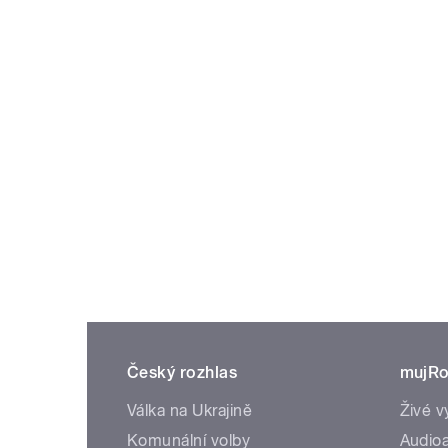
Český rozhlas
mujRo
Válka na Ukrajině
Živé v
Komunální volby
Audioa