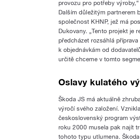
provozu pro potřeby výroby,“ 
Dalším důležitým partnerem 
společnost KHNP, jež má post
Dukovany. „Tento projekt je re
předcházet rozsáhlá příprav
k objednávkám od dodavatelů
určitě chceme v tomto segmen
Oslavy kulatého vý
Škoda JS má aktuálně zhruba
výročí svého založení. Vznikl
československý program výs
roku 2000 musela pak najít tr
tohoto typu utlumena.
Škoda