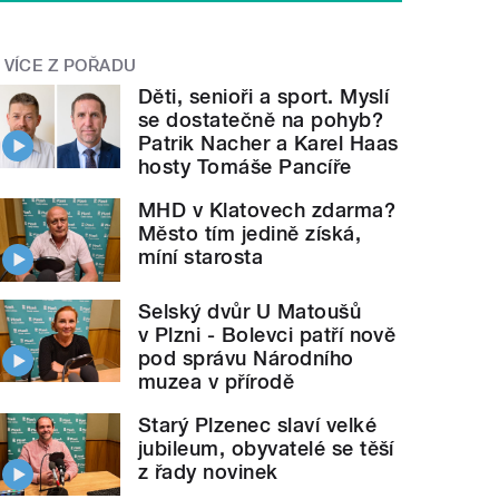
VÍCE Z POŘADU
Děti, senioři a sport. Myslí
se dostatečně na pohyb?
Patrik Nacher a Karel Haas
hosty Tomáše Pancíře
MHD v Klatovech zdarma?
Město tím jedině získá,
míní starosta
Selský dvůr U Matoušů
v Plzni - Bolevci patří nově
pod správu Národního
muzea v přírodě
Starý Plzenec slaví velké
jubileum, obyvatelé se těší
z řady novinek