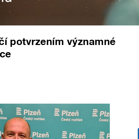
očí potvrzením významné
yce