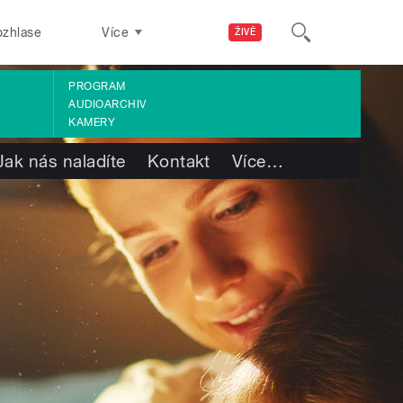
ozhlase
Více
ŽIVĚ
PROGRAM
AUDIOARCHIV
KAMERY
Jak nás naladíte
Kontakt
Více
…