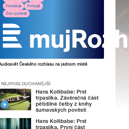
Pohádky
Pořady
Živé vysílání
Audiosvět Českého rozhlasu na jednom místě
NEJPOSLOUCHANĚJŠÍ
Hans Kollibabe: Prst
trpaslíka. Závěrečná část
pětidílné četby z knihy
šumavských pověstí
Hans Kollibabe: Prst
trpaslíka. První část