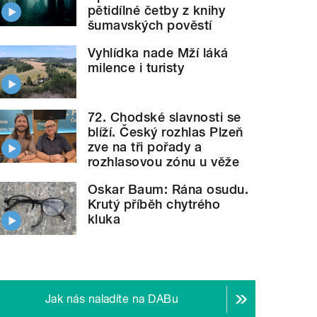
pětidílné četby z knihy
šumavských pověstí
Vyhlídka nade Mží láká
milence i turisty
72. Chodské slavnosti se
blíží. Český rozhlas Plzeň
zve na tři pořady a
rozhlasovou zónu u věže
Oskar Baum: Rána osudu.
Krutý příběh chytrého
kluka
Jak nás naladíte na DABu