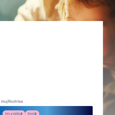
mujRozhlas
Hry a četby
Krimi