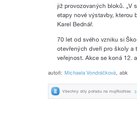
již provozovaných bloků. „V 
etapy nové výstavby, kterou 
Karel Bednář.
70 let od svého vzniku si Šk
otevřených dveří pro školy a
veřejnost. Akce se koná 12. a
autoři:
Michaela Vondráčková
,
abk
Všechny díly pořadu na mujRozhlas