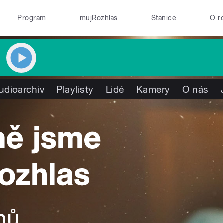
Program
mujRozhlas
Stanice
O r
udioarchiv
Playlisty
Lidé
Kamery
O nás