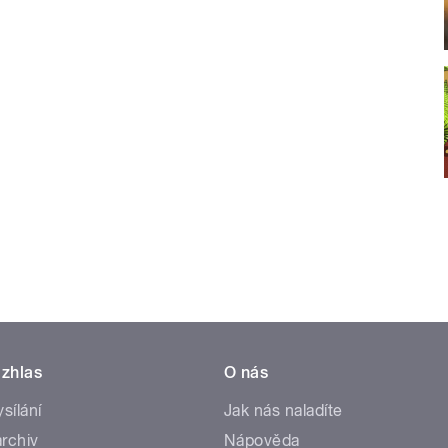
zhlas
O nás
ysílání
Jak nás naladíte
rchiv
Nápověda