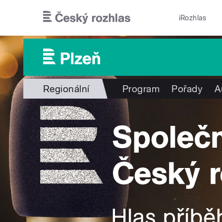
Přejít k hlavnímu obsahu
iRozhlas
Regionální
Program
Pořady
A