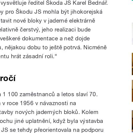
vysvětluje ředitel Škoda JS Karel Bednář.
by pro
Škodu JS
mohla být jihokorejská
avit nové bloky v jaderné elektrárně
lativně čerstvý, jeho realizaci bude
a veškeré dokumentace a než dojde
, nějakou dobu to ještě potrvá. Nicméně
tu hrát zásadní roli.“
ročí
 1 100 zaměstnanců a letos slaví 70.
a v roce 1956 v návaznosti na
tavby nových jaderných bloků. Kolem
ochu jiné uplatnění, když byla výstavba
 JS
se tehdy přeorientovala na podporu