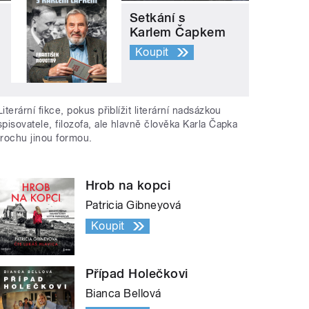
Setkání s
Karlem Čapkem
Koupit
Literární fikce, pokus přiblížit literární nadsázkou
spisovatele, filozofa, ale hlavně člověka Karla Čapka
trochu jinou formou.
Hrob na kopci
Patricia Gibneyová
Koupit
Případ Holečkovi
Bianca Bellová