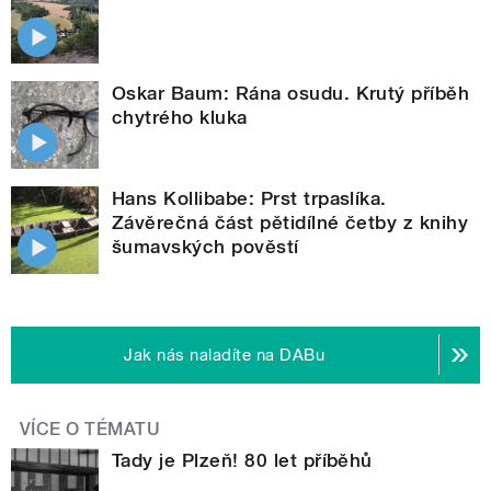
Oskar Baum: Rána osudu. Krutý příběh
chytrého kluka
Hans Kollibabe: Prst trpaslíka.
Závěrečná část pětidílné četby z knihy
šumavských pověstí
Jak nás naladíte na DABu
VÍCE O TÉMATU
Tady je Plzeň! 80 let příběhů