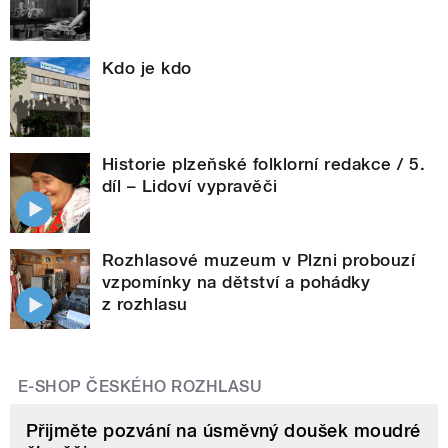
Kdo je kdo
Historie plzeňské folklorní redakce / 5.
díl – Lidoví vypravěči
Rozhlasové muzeum v Plzni probouzí
vzpomínky na dětství a pohádky
z rozhlasu
E-SHOP ČESKÉHO ROZHLASU
Přijměte pozvání na úsměvný doušek moudré