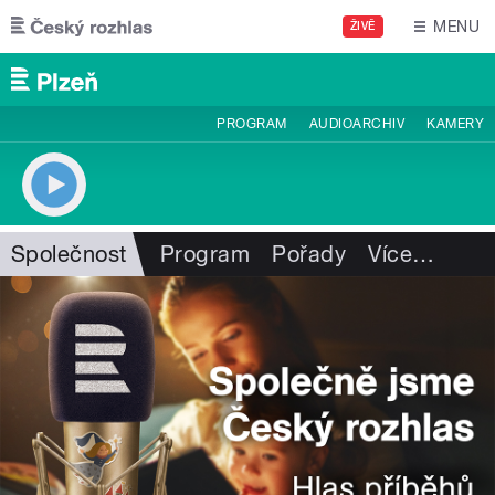
Přejít k hlavnímu obsahu
MENU
ŽIVĚ
PROGRAM
AUDIOARCHIV
KAMERY
Společnost
Program
Pořady
Více
…