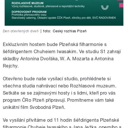
Den otevřených dveří
|
foto:
Český rozhlas Plzeň
Exkluzivním hostem bude Plzeňská filharmonie s
šéfdirigentem Chuheiem Iwasakim. Ve studiu S1 zahrají
skladby Antonína Dvořáka, W. A. Mozarta a Antonína
Rejchy.
Otevřeno bude naše vysílací studio, prohlédnete si
všechna studia nahrávací nebo Rozhlasové muzeum.
Setkáte se se zajímavými hosty i s lidmi, kteří pro vás
program ČRo Plzeň připravují. Promítneme vám také
unikátní film Svobodná Plzeň.
Ve vysílání přivítáme od 11 hodin
šéfdirigenta Plzeňské
filharmonie Chuheie Iwasakiho a Jana Ježka, operního a