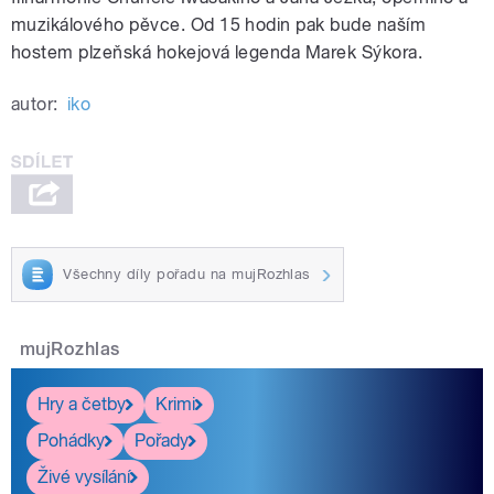
muzikálového pěvce. Od 15 hodin pak bude naším
hostem plzeňská hokejová legenda Marek Sýkora.
autor:
iko
Všechny díly pořadu na mujRozhlas
mujRozhlas
Hry a četby
Krimi
Pohádky
Pořady
Živé vysílání