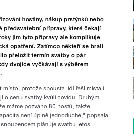
řizování hostiny, nákup prstýnků nebo
é předsvatební přípravy, které čekají
oky jim tyto přípravy ale komplikuje
ká opatření. Zatímco někteří se brali
ilo přeložit termín svatby o pár
kdy dvojice vyčkávají s výběrem
.
 místo, protože spousta lidí řeší místa i
jí o cenu svatby kvůli covidu. Druhým
ože máme pozváno 80 hostů, takže
kapacita není úplně jednoduché,“ popsala
m snoubencem plánuje svatbu letos