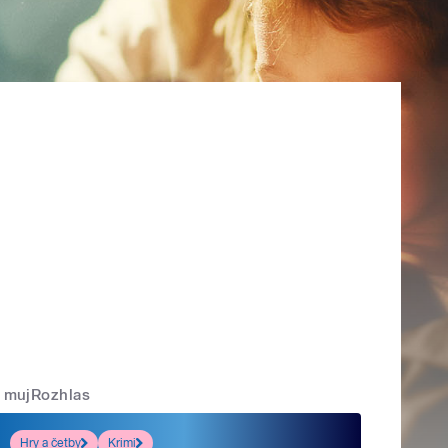
mujRozhlas
Hry a četby
Krimi