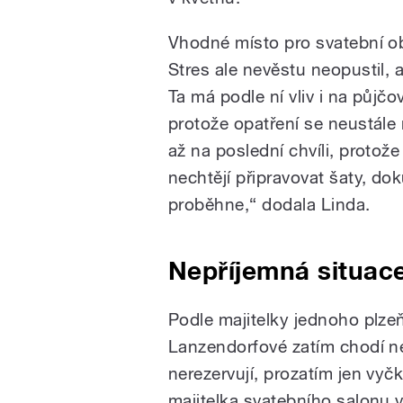
Vhodné místo pro svatební o
Stres ale nevěstu neopustil, 
Ta má podle ní vliv i na půjčo
protože opatření se neustále
až na poslední chvíli, protože
nechtějí připravovat šaty, dok
proběhne,“ dodala Linda.
Nepříjemná situace
Podle majitelky jednoho plz
Lanzendorfové zatím chodí ne
nerezervují, prozatím jen vyč
majitelka svatebního salonu 