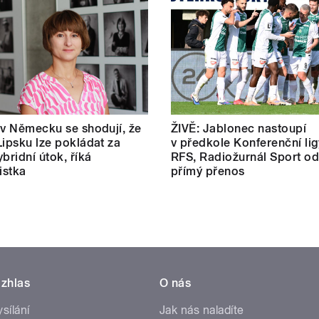
 v Německu se shodují, že
ŽIVĚ: Jablonec nastoupí
Lipsku lze pokládat za
v předkole Konferenční lig
bridní útok, říká
RFS, Radiožurnál Sport od
istka
přímý přenos
zhlas
O nás
ysílání
Jak nás naladíte