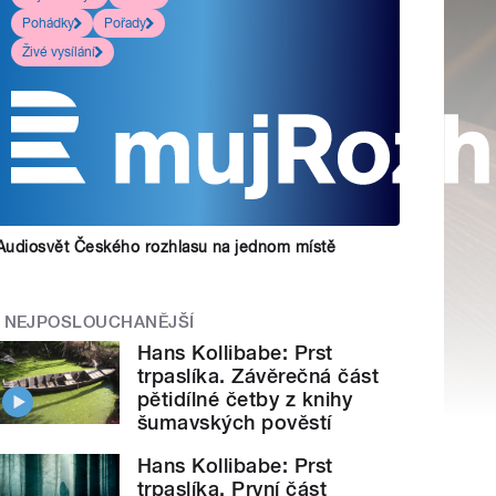
Pohádky
Pořady
Živé vysílání
Audiosvět Českého rozhlasu na jednom místě
NEJPOSLOUCHANĚJŠÍ
Hans Kollibabe: Prst
trpaslíka. Závěrečná část
pětidílné četby z knihy
šumavských pověstí
Hans Kollibabe: Prst
trpaslíka. První část