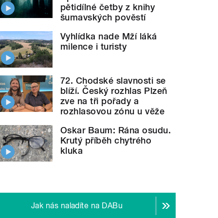
pětidílné četby z knihy
šumavských pověstí
Vyhlídka nade Mží láká
milence i turisty
72. Chodské slavnosti se
blíží. Český rozhlas Plzeň
zve na tři pořady a
rozhlasovou zónu u věže
Oskar Baum: Rána osudu.
Krutý příběh chytrého
kluka
Jak nás naladíte na DABu