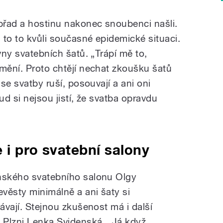
břad a hostinu nakonec snoubenci našli.
a to to kvůli současné epidemické situaci.
vny svatebních šatů. „Trápí mě to,
 mění. Proto chtějí nechat zkoušku šatů
 se svatby ruší, posouvají a ani oni
ud si nejsou jistí, že svatba opravdu
 i pro svatební salony
eňského svatebního salonu Olgy
věsty minimálně a ani šaty si
kávají. Stejnou zkušenost má i další
v Plzni Lenka Svidenská. „Já když