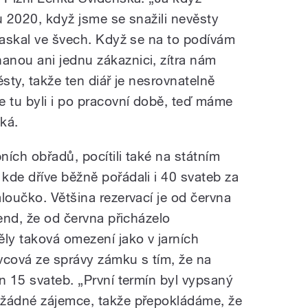
u 2020, když jsme se snažili nevěsty
praskal ve švech. Když se na to podívám
nou ani jednu zákaznici, zítra nám
sty, takže ten diář je nesrovnatelně
e tu byli i po pracovní době, teď máme
ká.
ích obřadů, pocítili také na státním
kde dříve běžně pořádali i 40 svateb za
loučko. Většina rezervací je od června
rend, že od června přicházelo
ěly taková omezení jako v jarních
vcová ze správy zámku s tím, že na
n 15 svateb. „První termín byl vypsaný
 žádné zájemce, takže přepokládáme, že