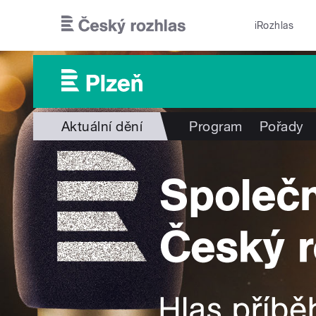
Přejít k hlavnímu obsahu
iRozhlas
Aktuální dění
Program
Pořady