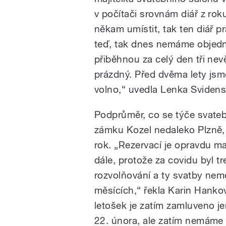
v počítači srovnám diář z rok
někam umístit, tak ten diář 
teď, tak dnes nemáme objedna
přiběhnou za celý den tři nevě
prázdný. Před dvěma lety jsm
volno,“ uvedla Lenka Svidens
Podprůměr, co se týče svatebn
zámku Kozel nedaleko Plzně, 
rok. „Rezervací je opravdu ma
dále, protože za covidu byl t
rozvolňování a ty svatby nem
měsících,“ řekla Karin Hanko
letošek je zatím zamluveno je
22. února, ale zatím nemáme