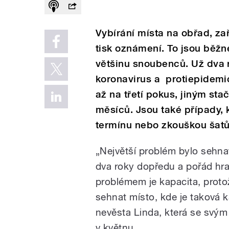
Vybírání místa na obřad, za
tisk oznámení. To jsou běžn
většinu snoubenců. Už dva r
koronavirus a protiepidemic
až na třetí pokus, jiným stač
měsíců. Jsou také případy, 
termínu nebo zkouškou šatů
„Největší problém bylo sehnat
dva roky dopředu a pořád hra
problémem je kapacita, prot
sehnat místo, kde je taková 
nevěsta Linda, která se svý
v květnu.