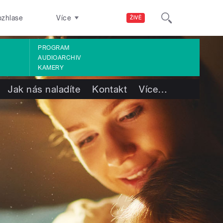
ozhlase
Více
ŽIVĚ
PROGRAM
AUDIOARCHIV
KAMERY
Jak nás naladíte
Kontakt
Více
…