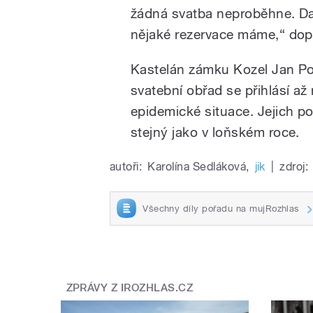
žádná svatba neproběhne. Dal
nějaké rezervace máme,“ dopl
Kastelán zámku Kozel Jan Po
svatební obřad se přihlásí až 
epidemické situace. Jejich po
stejný jako v loňském roce.
autoři:
Karolína Sedláková
,
jik
|
zdroj:
Všechny díly pořadu na mujRozhlas
ZPRÁVY Z IROZHLAS.CZ