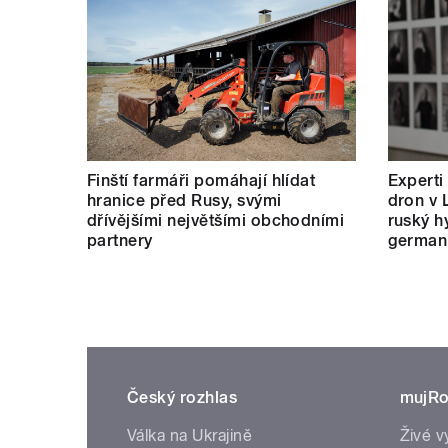
Finští farmáři pomáhají hlídat
Experti
hranice před Rusy, svými
dron v 
dřívějšími největšími obchodními
ruský hy
partnery
german
Český rozhlas
mujRo
Válka na Ukrajině
Živé v