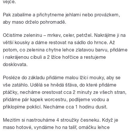
vejce.
Pak zabalíme a přichytneme jehlami nebo provázkem,
aby maso drželo pohromadě.
Očistíme zeleninu – mrkev, celer, petržel. Nakrájíme ji na
větší kousky a dáme restovat na sádlo do hrnce. Až
potom, co zelenina chytne lehce zlatavou barvu, přidáme
i nakrájenou cibuli a 2 lžíce hořčice a restujeme
dosklovata.
Posléze do základu přidáme malou lžíci mouky, aby se
vše zatáhlo. Udělá se hnědá šťáva, do které přidáme
ptáčky, necháme orestovat cca 2 minuty ze všech stran,
přidáme pár kapek worcestru, podlijeme vodou a
přiklopíme poklicí. Necháme cca 1 hodinu dusit.
Mezitím si nastrouháme 4 stroužky česneku. Když je
maso hotové, vyndáme ho na talíř, omáčku lehce