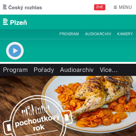
Přejít k hlavnímu obsahu
MENU
ŽIVĚ
PROGRAM
AUDIOARCHIV
KAMERY
Program
Pořady
Audioarchiv
Více
…