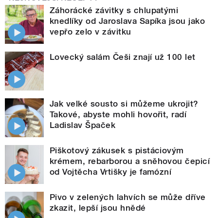
Záhorácké závitky s chlupatými
knedlíky od Jaroslava Sapíka jsou jako
vepřo zelo v závitku
Lovecký salám Češi znají už 100 let
Jak velké sousto si můžeme ukrojit?
Takové, abyste mohli hovořit, radí
Ladislav Špaček
Piškotový zákusek s pistáciovým
krémem, rebarborou a sněhovou čepicí
od Vojtěcha Vrtišky je famózní
Pivo v zelených lahvích se může dříve
zkazit, lepší jsou hnědé