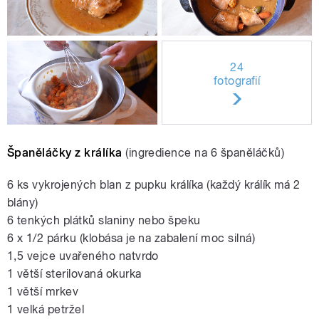
24
fotografií
Španěláčky z králíka
(ingredience na 6 španěláčků)
6 ks vykrojených blan z pupku králíka (každý králík má 2
blány)
6 tenkých plátků slaniny nebo špeku
6 x 1/2 párku (klobása je na zabalení moc silná)
1,5 vejce uvařeného natvrdo
1 větší sterilovaná okurka
1 větší mrkev
1 velká petržel