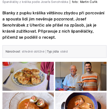
Španěláčky z králíka podle Josefa Senohrábka
|
foto:
Martin Čuřík
Blanky z pupku králíka většinou zbydou při porcování
a spousta lidí jim nevěnuje pozornost. Josef
Senohrábek z Uherčic ale přišel na způsob, jak je
krásně zužitkovat. Připravuje z nich španěláčky,
přičemž se podělil o recept.
Náročnost
středně obtížné
|
Typ jídla
oběd