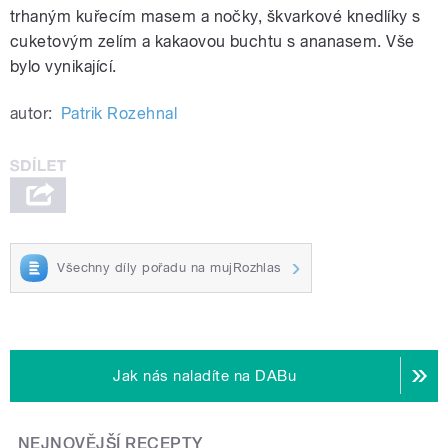
trhaným kuřecím masem a nočky, škvarkové knedlíky s
cuketovým zelím a kakaovou buchtu s ananasem. Vše
bylo vynikající.
autor:
Patrik Rozehnal
Všechny díly pořadu na mujRozhlas
Jak nás naladíte na DABu
NEJNOVĚJŠÍ RECEPTY