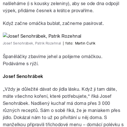
našleháme (i s kousky zeleniny), aby se ode dna odpojil
výpek, přidáme česnek a krátce provaříme.
Když začne omáčka bublat, začneme pasírovat.
Josef Senohrábek, Patrik Rozehnal
|
foto:
Martin Čuřík
Španěláčky zbavíme jehel a polijeme omáčkou.
Podáváme s rýží.
Josef Senohrábek
„Vždy je důležité dávat do jídla lásku. Když ji tam dáte,
máte všechno koření, které potřebujete,“ říká Josef
Senohrábek. Nadšený kuchař má doma přes 3 000
různých receptů. Sám o sobě říká, že je maniakem přes
jídlo. Dokázal nám to už po přivítání u něj doma. S
manželkou připravili tříchodové menu – domácí polévku s