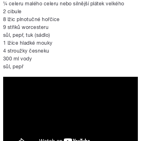
¼ celeru malého celeru nebo silnější plátek velkého
2 cibule
8 lžic plnotučné hořčice
9 střiků worcesteru
sůl, pepř, tuk (sádlo)
1 lžíce hladké mouky
4 stroužky česneku
300 ml vody
sůl, pepř
Španěláčky z králičího masa, které
neznají ani řezníci