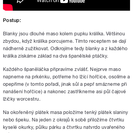
Postup:
Blanky jsou dlouhé maso kolem pupku králíka. Většinou
zbydou, když králíka porcujeme. Tímto receptem se dají
nádherně zužitkovat. Odkrojíme tedy blanky a z každého
králíka získáme základ na dva španělské ptáčky.
Každého španěláčka připravíme zvlášť. Nejprve maso
napneme na prkénku, potřeme ho lžící hořčice, osolíme a
opepříme (v tomto pořadí, jinak sůl a pepř smázneme při
nanášení hořčice) a nakonec zastříkneme asi půl čajové
lžičky worcestru.
Na okořeněný plátek masa položíme tenký plátek slaniny
nebo špeku. Na jeden z okrajů k sobě přiložíme čtvrtku
kyselé okurky, půlku párku a čtvrtku natvrdo uvařeného