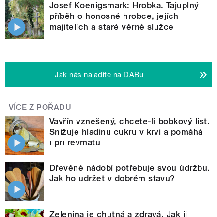
Josef Koenigsmark: Hrobka. Tajuplný
příběh o honosné hrobce, jejích
majitelích a staré věrné služce
Jak nás naladíte na DABu
VÍCE Z POŘADU
Vavřín vznešený, chcete-li bobkový list.
Snižuje hladinu cukru v krvi a pomáhá
i při revmatu
Dřevěné nádobí potřebuje svou údržbu.
Jak ho udržet v dobrém stavu?
Zelenina je chutná a zdravá. Jak ji