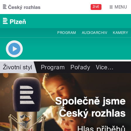
Přejít k hlavnímu obsahu
MENU
ŽIVĚ
PROGRAM
AUDIOARCHIV
KAMERY
Životní styl
Program
Pořady
Více
…