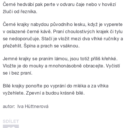
Černé hedvábí pak perte v odvaru čaje nebo v hovězí
žluči od řezníka.
Černé krajky nabydou původního lesku, když je vyperete
v oslazené černé kávě. Praní choulostivých krajek či tylu
se nedoporučuje. Stačí je vložit mezi dva vlhké ručníky a
přežehlit. Špína a prach se vsáknou.
Jemné krajky se praním lámou, jsou totiž příliš křehké.
Vložte je do mouky a mnohonásobně obracejte. Vyčistí
se i bez praní.
Bílé krajky ponořte po vyprání do mléka a za vlhka
vyžehlete. Zpevní a budou krásně bílé.
autor:
Iva Hüttnerová