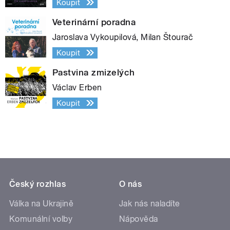
Koupit
Veterinární poradna
Jaroslava Vykoupilová, Milan Štourač
Koupit
Pastvina zmizelých
Václav Erben
Koupit
Český rozhlas
O nás
Válka na Ukrajině
Jak nás naladíte
Komunální volby
Nápověda