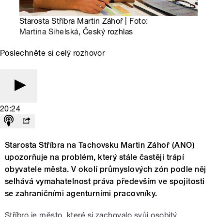
Starosta Stříbra Martin Záhoř | Foto:
Martina Sihelská
, Český rozhlas
Poslechněte si celý rozhovor
20:24
Starosta Stříbra na Tachovsku Martin Záhoř (ANO)
upozorňuje na problém, který stále častěji trápí
obyvatele města. V okolí průmyslových zón podle něj
selhává vymahatelnost práva především ve spojitosti
se zahraničními agenturními pracovníky.
Stříbro je město, které si zachovalo svůj osobitý