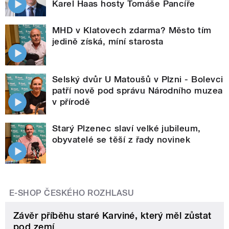
Karel Haas hosty Tomáše Pancíře
MHD v Klatovech zdarma? Město tím
jedině získá, míní starosta
Selský dvůr U Matoušů v Plzni - Bolevci
patří nově pod správu Národního muzea
v přírodě
Starý Plzenec slaví velké jubileum,
obyvatelé se těší z řady novinek
E-SHOP ČESKÉHO ROZHLASU
Závěr příběhu staré Karviné, který měl zůstat
pod zemí