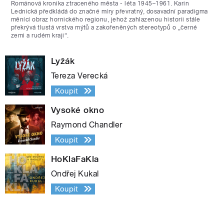
Románová kronika ztraceného města - léta 1945–1961. Karin
Lednická předkládá do značné míry převratný, dosavadní paradigma
měnící obraz hornického regionu, jehož zahlazenou historii stále
překrývá tlustá vrstva mýtů a zakořeněných stereotypů o „černé
zemi a rudém kraji“.
Lyžák
Tereza Verecká
Koupit
Vysoké okno
Raymond Chandler
Koupit
HoKlaFaKla
Ondřej Kukal
Koupit