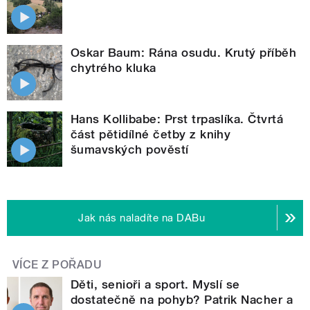
Oskar Baum: Rána osudu. Krutý příběh
chytrého kluka
Hans Kollibabe: Prst trpaslíka. Čtvrtá
část pětidílné četby z knihy
šumavských pověstí
Jak nás naladíte na DABu
VÍCE Z POŘADU
Děti, senioři a sport. Myslí se
dostatečně na pohyb? Patrik Nacher a