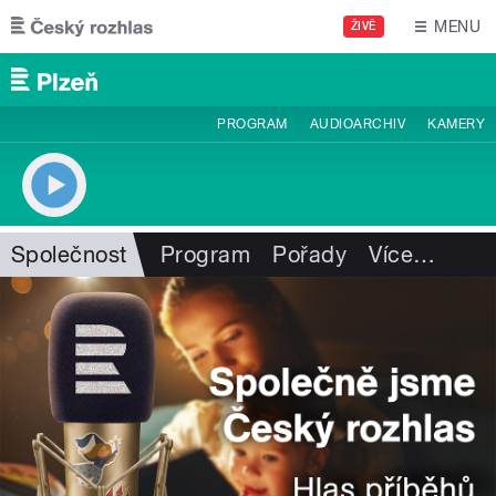
Přejít k hlavnímu obsahu
MENU
ŽIVĚ
PROGRAM
AUDIOARCHIV
KAMERY
Společnost
Program
Pořady
Více
…