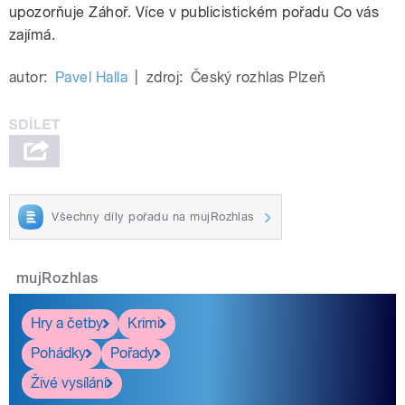
upozorňuje Záhoř. Více v publicistickém pořadu Co vás
zajímá.
autor:
Pavel Halla
|
zdroj:
Český rozhlas Plzeň
Všechny díly pořadu na mujRozhlas
mujRozhlas
Hry a četby
Krimi
Pohádky
Pořady
Živé vysílání