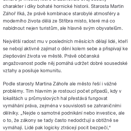
charakter i díky bohaté hornické historii. Starosta Martin
Záhoř říká, že právě kombinace starobylé atmosféry a
moderního života dělá ze Stříbra místo, které má co
nabídnout nejen turistům, ale hlavně svým obyvatelům.
Největší radost mu v posledních měsících dělají lidé, kteří
se nebojí aktivně zajímat o dění kolem sebe a přispívají ke
zlepšování života ve městě. Právě občanská
angažovanost podle něj pomáhá udržet dobré sousedské
vztahy a posiluje komunitu.
Podle starosty Martina Záhoře ale město řeší i vážné
problémy. Tím hlavním je rostoucí počet případů, kdy v
lokalitách u průmyslových hal přestává fungovat
vymáhání práva, zejména v souvislosti se zahraničními
dělníky. „Nejde o samotné podnikání nebo investice, ale
o to, že zákony se tady často nedodržují a obtížně se
vymáhají. Lidé pak logicky ztrácejí pocit bezpečí,“