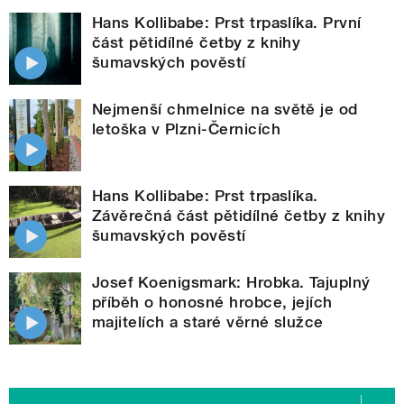
Hans Kollibabe: Prst trpaslíka. První
část pětidílné četby z knihy
šumavských pověstí
Nejmenší chmelnice na světě je od
letoška v Plzni-Černicích
Hans Kollibabe: Prst trpaslíka.
Závěrečná část pětidílné četby z knihy
šumavských pověstí
Josef Koenigsmark: Hrobka. Tajuplný
příběh o honosné hrobce, jejích
majitelích a staré věrné služce