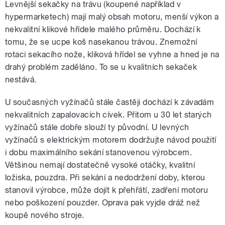
Levnější sekačky na trávu (koupené například v
hypermarketech) mají malý obsah motoru, menší výkon a
nekvalitní klikové hřídele malého průměru. Dochází k
tomu, že se ucpe koš nasekanou trávou. Znemožní
rotaci sekacího nože, kliková hřídel se vyhne a hned je na
drahý problém zaděláno. To se u kvalitních sekaček
nestává.
U současných vyžínačů stále častěji dochází k závadám
nekvalitních zapalovacích cívek. Přitom u 30 let starých
vyžínačů stále dobře slouží ty původní. U levných
vyžínačů s elektrickým motorem dodržujte návod použití
i dobu maximálního sekání stanovenou výrobcem.
Většinou nemají dostatečně vysoké otáčky, kvalitní
ložiska, pouzdra. Při sekání a nedodržení doby, kterou
stanovil výrobce, může dojít k přehřátí, zadření motoru
nebo poškození pouzder. Oprava pak vyjde dráž než
koupě nového stroje.