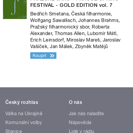
FESTIVAL - GOLD EDITION vol. 7
Bedřich Smetana, Česká filharmonie,
Wolfgang Sawallisch, Johannes Brahms,
Pražský filharmonický sbor, Roberta
Alexander, Thomas Allen, Lubomír Mátl,
Erich Leinsdorf, Miroslav Mareš, Jaroslav
Vašíček, Jan Málek, Zbyněk Matějů
Koupit
Český rozhlas
O nás
Válka na Ukrajině
Jak nás naladíte
Komunální volby
Nápověda
Stanice
Lidé v rádiu