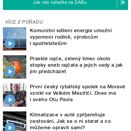
Jak nás naladíte na DABu
VÍCE Z POŘADU
Komunitní sdílení energie umožní
vypomoci rodině, výrobcům
i spotřebitelům
Prasklé rajče, zelený límec okolo
stopky aneb rajčata a jejich vady a jak
jim předcházet
První český rybářský spolek na Moravě
vznikl ve Velkém Meziříčí. Dnes má
i svého Otu Pavla
Klimatizace v autě zpříjemňuje
cestování. Jak se o ni starat a co
můžeme opravit sami?