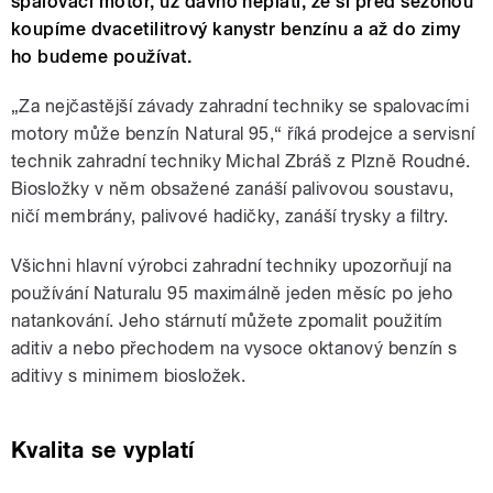
spalovací motor, už dávno neplatí, že si před sezónou
koupíme dvacetilitrový kanystr benzínu a až do zimy
ho budeme používat.
„Za nejčastější závady zahradní techniky se spalovacími
motory může benzín Natural 95,“ říká prodejce a servisní
technik zahradní techniky Michal Zbráš z Plzně Roudné.
Biosložky v něm obsažené zanáší palivovou soustavu,
ničí membrány, palivové hadičky, zanáší trysky a filtry.
Všichni hlavní výrobci zahradní techniky upozorňují na
používání Naturalu 95 maximálně jeden měsíc po jeho
natankování. Jeho stárnutí můžete zpomalit použitím
aditiv a nebo přechodem na vysoce oktanový benzín s
aditivy s minimem biosložek.
Kvalita se vyplatí