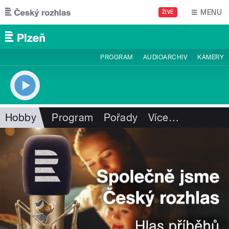
Přejít k hlavnímu obsahu
MENU
ŽIVĚ
PROGRAM
AUDIOARCHIV
KAMERY
Hobby
Program
Pořady
Více
…