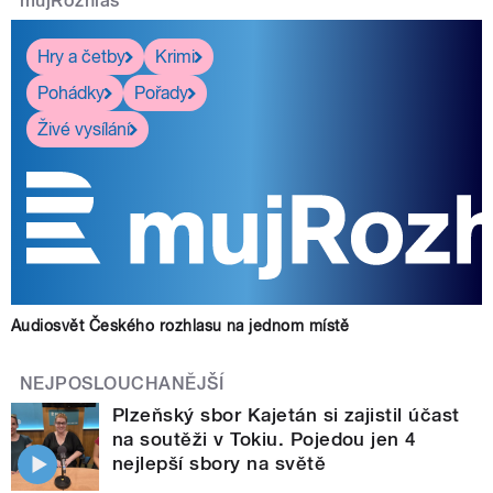
mujRozhlas
Hry a četby
Krimi
Pohádky
Pořady
Živé vysílání
Audiosvět Českého rozhlasu na jednom místě
NEJPOSLOUCHANĚJŠÍ
Plzeňský sbor Kajetán si zajistil účast
na soutěži v Tokiu. Pojedou jen 4
nejlepší sbory na světě