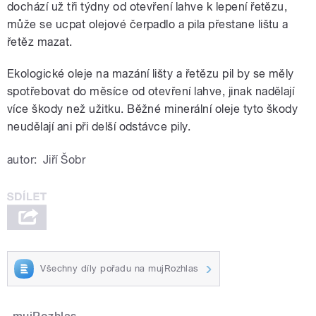
dochází už tři týdny od otevření lahve k lepení řetězu,
může se ucpat olejové čerpadlo a pila přestane lištu a
řetěz mazat.
Ekologické oleje na mazání lišty a řetězu pil by se měly
spotřebovat do měsíce od otevření lahve, jinak nadělají
více škody než užitku. Běžné minerální oleje tyto škody
neudělají ani při delší odstávce pily.
autor:
Jiří Šobr
Všechny díly pořadu na mujRozhlas