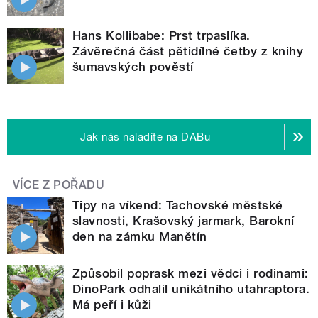
Hans Kollibabe: Prst trpaslíka.
Závěrečná část pětidílné četby z knihy
šumavských pověstí
Jak nás naladíte na DABu
VÍCE Z POŘADU
Tipy na víkend: Tachovské městské
slavnosti, Krašovský jarmark, Barokní
den na zámku Manětín
Způsobil poprask mezi vědci i rodinami:
DinoPark odhalil unikátního utahraptora.
Má peří i kůži