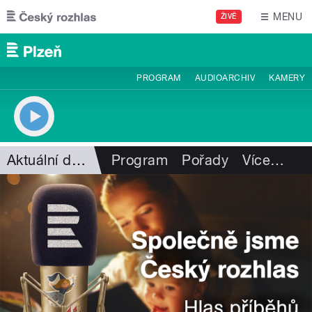
Přejít k hlavnímu obsahu
MENU
ŽIVĚ
PROGRAM
AUDIOARCHIV
KAMERY
Aktuální dění
Program
Pořady
Více
…