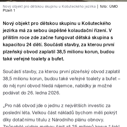
Nový objekt pro dětskou skupinu u Košuteckého jezírka
|
foto:
ÚMO
Plzeň 1
Nový objekt pro dětskou skupinu u Košuteckého
jezírka má za sebou úspěšné kolaudační řízení. V
příštím roce zde začne fungovat dětská skupina s
kapacitou 24 dětí. Součástí stavby, za kterou první
plzeňský obvod zaplatil 38,5 milionu korun, budou
také veřejné toalety a bufet.
Součástí stavby, za kterou první plzeňský obvod zaplatil
38,5 milionu korun, budou také veřejné toalety a bufet –
do něj nyní obvod hledá nájemce, nabídky je možné
podávat do 26. ledna 2026.
„Pro náš obvod jde o jednu z největších investic za
poslední léta. Velkou část nákladů bychom měli pokrýt
díky dotačnímu titulu z Národního plánu obnovy.
Způsobilé výdaje mohou činit až 25 milionů korun,“ řekl