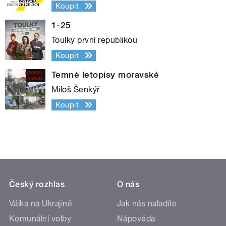
Koupit
1-25
Toulky první republikou
Koupit
Temné letopisy moravské
Miloš Šenkýř
Koupit
Český rozhlas
O nás
Válka na Ukrajině
Jak nás naladíte
Komunální volby
Nápověda