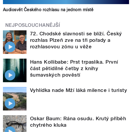
Audiosvět Českého rozhlasu na jednom místě
NEJPOSLOUCHANĚJŠÍ
72. Chodské slavnosti se blíží. Český
rozhlas Plzeň zve na tři pořady a
rozhlasovou zónu u věže
Hans Kollibabe: Prst trpaslíka. První
část pětidílné četby z knihy
šumavských pověstí
Vyhlídka nade Mží láká milence i turisty
Oskar Baum: Rána osudu. Krutý příběh
chytrého kluka