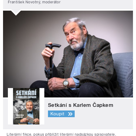
František Novotný, moderátor
Setkání s Karlem Čapkem
Koupit
Literární fikce, pokus přiblížit literární nadsázkou spisovatele,