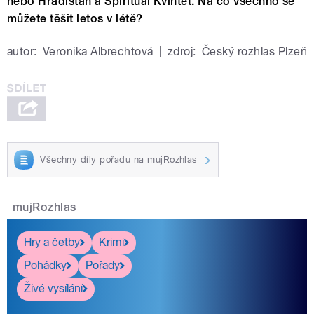
nebo Hradišťan a Spirituál Kvintet. Na co všechno se
můžete těšit letos v létě?
autor:
Veronika Albrechtová
|
zdroj:
Český rozhlas Plzeň
Všechny díly pořadu na mujRozhlas
mujRozhlas
Hry a četby
Krimi
Pohádky
Pořady
Živé vysílání