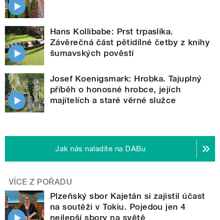
Hans Kollibabe: Prst trpaslíka.
Závěrečná část pětidílné četby z knihy
šumavských pověstí
Josef Koenigsmark: Hrobka. Tajuplný
příběh o honosné hrobce, jejích
majitelích a staré věrné služce
Jak nás naladíte na DABu
VÍCE Z POŘADU
Plzeňský sbor Kajetán si zajistil účast
na soutěži v Tokiu. Pojedou jen 4
nejlepší sbory na světě