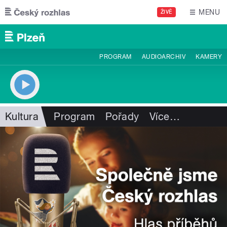
Přejít k hlavnímu obsahu
MENU
ŽIVĚ
PROGRAM
AUDIOARCHIV
KAMERY
Kultura
Program
Pořady
Více
…