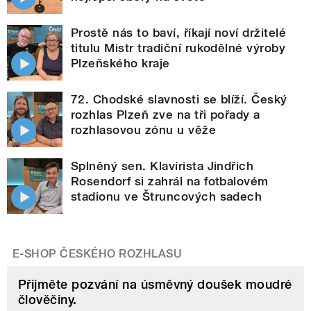
Prostě nás to baví, říkají noví držitelé
titulu Mistr tradiční rukodělné výroby
Plzeňského kraje
72. Chodské slavnosti se blíží. Český
rozhlas Plzeň zve na tři pořady a
rozhlasovou zónu u věže
Splněný sen. Klavírista Jindřich
Rosendorf si zahrál na fotbalovém
stadionu ve Štruncových sadech
E-SHOP ČESKÉHO ROZHLASU
Přijměte pozvání na úsměvný doušek moudré
člověčiny.