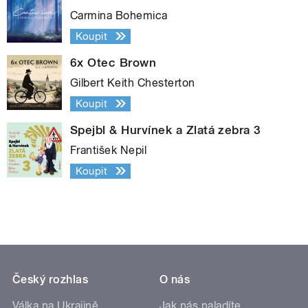
Carmina Bohemica
Koupit
6x Otec Brown
Gilbert Keith Chesterton
Koupit
Spejbl & Hurvínek a Zlatá zebra 3
František Nepil
Koupit
Český rozhlas
O nás
Válka na Ukrajině
Jak nás naladíte