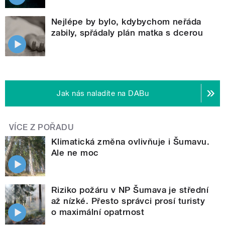
Nejlépe by bylo, kdybychom neřáda
zabily, spřádaly plán matka s dcerou
Jak nás naladíte na DABu
VÍCE Z POŘADU
Klimatická změna ovlivňuje i Šumavu.
Ale ne moc
Riziko požáru v NP Šumava je střední
až nízké. Přesto správci prosí turisty
o maximální opatrnost