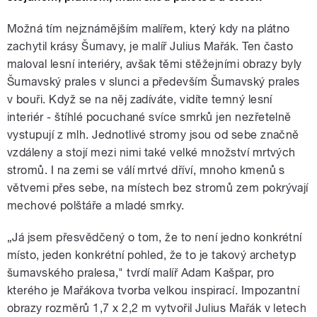
Možná tím nejznámějším malířem, který kdy na plátno
zachytil krásy Šumavy, je malíř Julius Mařák. Ten často
maloval lesní interiéry, avšak těmi stěžejními obrazy byly
Šumavský prales v slunci a především Šumavský prales
v bouři. Když se na něj zadíváte, vidíte temný lesní
interiér - štíhlé pocuchané svíce smrků jen nezřetelně
vystupují z mlh. Jednotlivé stromy jsou od sebe značně
vzdáleny a stojí mezi nimi také velké množství mrtvých
stromů. I na zemi se válí mrtvé dříví, mnoho kmenů s
větvemi přes sebe, na místech bez stromů zem pokrývají
mechové polštáře a mladé smrky.
„Já jsem přesvědčený o tom, že to není jedno konkrétní
místo, jeden konkrétní pohled, že to je takový archetyp
šumavského pralesa," tvrdí malíř Adam Kašpar, pro
kterého je Mařákova tvorba velkou inspirací. Impozantní
obrazy rozměrů 1,7 x 2,2 m vytvořil Julius Mařák v letech