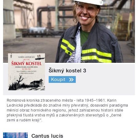
Šikmý kostel 3
Koupit
Románová kronika ztraceného města - léta 1945–1961. Karin
Lednická předkládá do značné míry převratný, dosavadní paradigma
měnící obraz hornického regionu, jehož zahlazenou historii stále
překrývá tlustá vrstva mýtů a zakořeněných stereotypů o „černé
zemi a rudém kraji“.
Cantus lucis