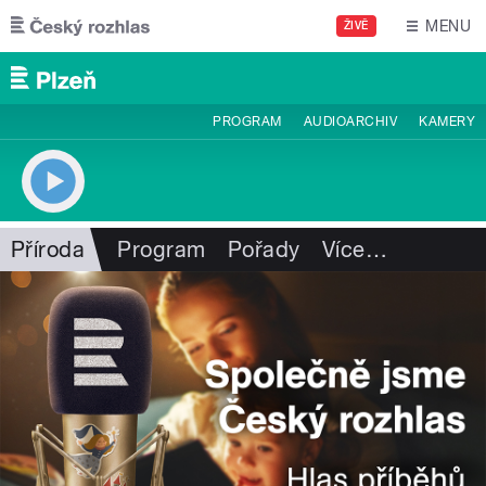
Přejít k hlavnímu obsahu
MENU
ŽIVĚ
PROGRAM
AUDIOARCHIV
KAMERY
Příroda
Program
Pořady
Více
…