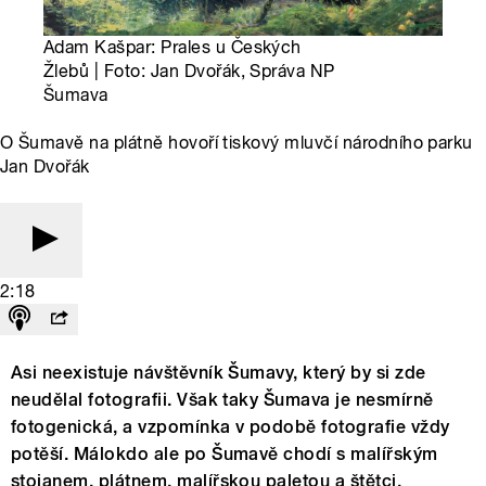
Adam Kašpar: Prales u Českých
Žlebů | Foto: Jan Dvořák, Správa NP
Šumava
O Šumavě na plátně hovoří tiskový mluvčí národního parku
Jan Dvořák
2:18
Asi neexistuje návštěvník Šumavy, který by si zde
neudělal fotografii. Však taky Šumava je nesmírně
fotogenická, a vzpomínka v podobě fotografie vždy
potěší. Málokdo ale po Šumavě chodí s malířským
stojanem, plátnem, malířskou paletou a štětci.