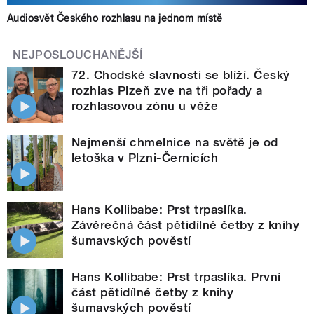
Audiosvět Českého rozhlasu na jednom místě
NEJPOSLOUCHANĚJŠÍ
72. Chodské slavnosti se blíží. Český
rozhlas Plzeň zve na tři pořady a
rozhlasovou zónu u věže
Nejmenší chmelnice na světě je od
letoška v Plzni-Černicích
Hans Kollibabe: Prst trpaslíka.
Závěrečná část pětidílné četby z knihy
šumavských pověstí
Hans Kollibabe: Prst trpaslíka. První
část pětidílné četby z knihy
šumavských pověstí