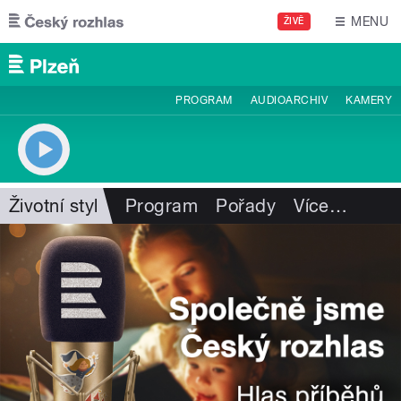
Přejít k hlavnímu obsahu
MENU
ŽIVĚ
PROGRAM
AUDIOARCHIV
KAMERY
Životní styl
Program
Pořady
Více
…