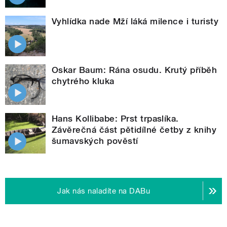
Vyhlídka nade Mží láká milence i turisty
Oskar Baum: Rána osudu. Krutý příběh
chytrého kluka
Hans Kollibabe: Prst trpaslíka.
Závěrečná část pětidílné četby z knihy
šumavských pověstí
Jak nás naladíte na DABu