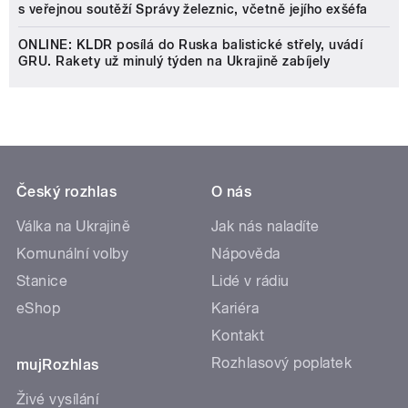
s veřejnou soutěží Správy železnic, včetně jejího exšéfa
ONLINE: KLDR posílá do Ruska balistické střely, uvádí
GRU. Rakety už minulý týden na Ukrajině zabíjely
Český rozhlas
O nás
Válka na Ukrajině
Jak nás naladíte
Komunální volby
Nápověda
Stanice
Lidé v rádiu
eShop
Kariéra
Kontakt
Rozhlasový poplatek
mujRozhlas
Živé vysílání