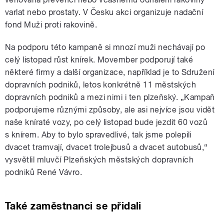
varlat nebo prostaty. V Česku akci organizuje nadační
fond Muži proti rakovině.
Na podporu této kampaně si mnozí muži nechávají po
celý listopad růst knírek. Movember podporují také
některé firmy a další organizace, například je to Sdružení
dopravních podniků, letos konkrétně 11 městských
dopravních podniků a mezi nimi i ten plzeňský. „Kampaň
podporujeme různými způsoby, ale asi nejvíce jsou vidět
naše kníraté vozy, po celý listopad bude jezdit 60 vozů
s knírem. Aby to bylo spravedlivé, tak jsme polepili
dvacet tramvají, dvacet trolejbusů a dvacet autobusů,“
vysvětlil mluvčí Plzeňských městských dopravních
podniků René Vávro.
Také zaměstnanci se přidali