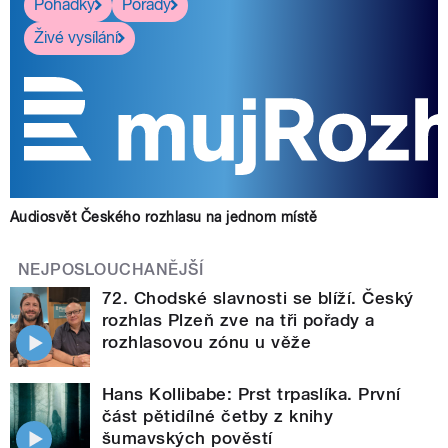
Pohádky
Pořady
Živé vysílání
Audiosvět Českého rozhlasu na jednom místě
NEJPOSLOUCHANĚJŠÍ
72. Chodské slavnosti se blíží. Český
rozhlas Plzeň zve na tři pořady a
rozhlasovou zónu u věže
Hans Kollibabe: Prst trpaslíka. První
část pětidílné četby z knihy
šumavských pověstí