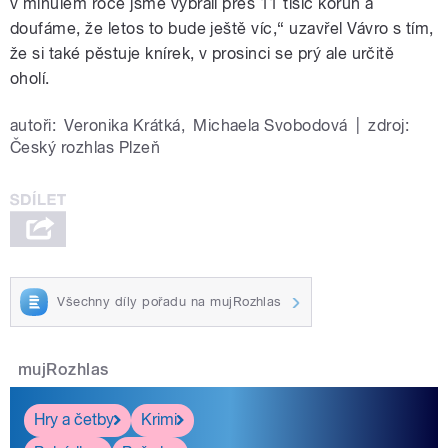
v minulém roce jsme vybrali přes 11 tisíc korun a
doufáme, že letos to bude ještě víc,“ uzavřel Vávro s tím,
že si také pěstuje knírek, v prosinci se prý ale určitě
oholí.
autoři:
Veronika Krátká
,
Michaela Svobodová
|
zdroj:
Český rozhlas Plzeň
Všechny díly pořadu na mujRozhlas
mujRozhlas
Hry a četby
Krimi