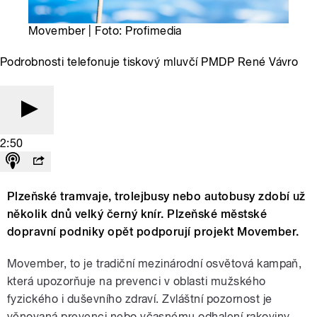
Movember | Foto: Profimedia
Podrobnosti telefonuje tiskový mluvčí PMDP René Vávro
2:50
Plzeňské tramvaje, trolejbusy nebo autobusy zdobí už
několik dnů velký černý knír. Plzeňské městské
dopravní podniky opět podporují projekt Movember.
Movember, to je tradiční mezinárodní osvětová kampaň,
která upozorňuje na prevenci v oblasti mužského
fyzického i duševního zdraví. Zvláštní pozornost je
věnovaná prevenci nebo včasnému odhalení rakoviny