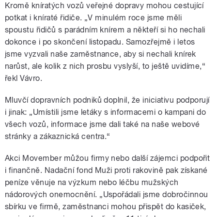
Kromě kníratých vozů veřejné dopravy mohou cestující
potkat i kníraté řidiče. „V minulém roce jsme měli
spoustu řidičů s parádním knírem a někteří si ho nechali
dokonce i po skončení listopadu. Samozřejmě i letos
jsme vyzvali naše zaměstnance, aby si nechali knírek
narůst, ale kolik z nich prosbu vyslyší, to ještě uvidíme,“
řekl Vávro.
Mluvčí dopravních podniků doplnil, že iniciativu podporují
i jinak: „Umístili jsme letáky s informacemi o kampani do
všech vozů, informace jsme dali také na naše webové
stránky a zákaznická centra.“
Akci Movember můžou firmy nebo další zájemci podpořit
i finančně. Nadační fond Muži proti rakovině pak získané
peníze věnuje na výzkum nebo léčbu mužských
nádorových onemocnění. „Uspořádali jsme dobročinnou
sbírku ve firmě, zaměstnanci mohou přispět do kasiček,