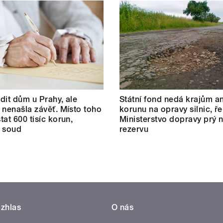
dit dům u Prahy, ale
Státní fond nedá krajům an
 nenašla závěť. Místo toho
korunu na opravy silnic, ře
tat 600 tisíc korun,
Ministerstvo dopravy prý
l soud
rezervu
zhlas
O nás