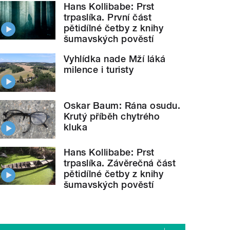
Hans Kollibabe: Prst
trpaslíka. První část
pětidílné četby z knihy
šumavských pověstí
Vyhlídka nade Mží láká
milence i turisty
Oskar Baum: Rána osudu.
Krutý příběh chytrého
kluka
Hans Kollibabe: Prst
trpaslíka. Závěrečná část
pětidílné četby z knihy
šumavských pověstí
vil pivovar, kde se setkal s tamními hasiči. V Praze 