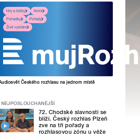
Hry a četby
Krimi
Pohádky
Pořady
Živé vysílání
Audiosvět Českého rozhlasu na jednom místě
NEJPOSLOUCHANĚJŠÍ
72. Chodské slavnosti se
blíží. Český rozhlas Plzeň
zve na tři pořady a
rozhlasovou zónu u věže