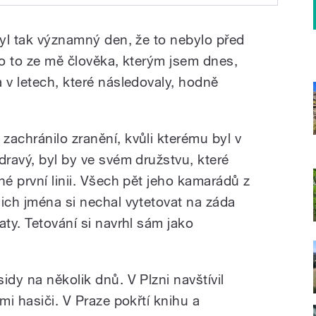
ch Cassidy přijel do
V Plzni navštívil
byl tak významný den, že to nebylo před
 s tamními hasiči. V
extraligu.
audioknihu, v pátek
alo to ze mě člověka, kterým jsem dnes,
ještě jeden
 v letech, které následovaly, hodně
ni zahájí hokejovou
zachránilo zranění, kvůli kterému byl v
dravý, byl by ve svém družstvu, které
né první linii. Všech pět jeho kamarádů z
jich jména si nechal vytetovat na záda
aty. Tetování si navrhl sám jako
idy na několik dnů. V Plzni navštívil
mi hasiči. V Praze pokřtí knihu a