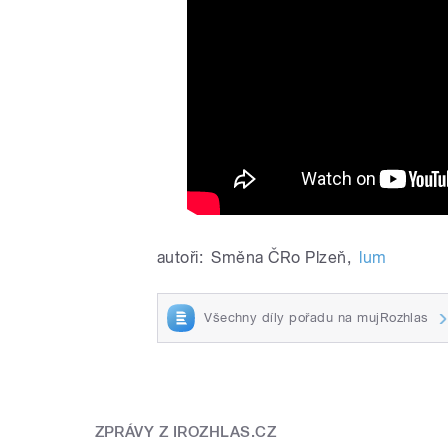
autoři:
Směna ČRo Plzeň
,
lum
Všechny díly pořadu na mujRozhlas
ZPRÁVY Z IROZHLAS.CZ