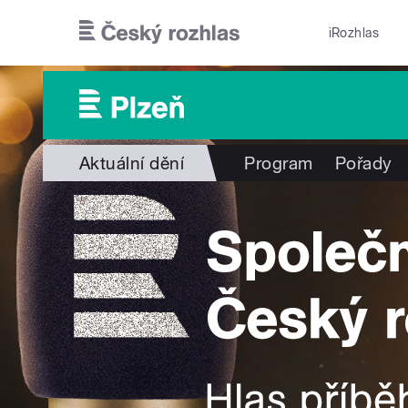
Přejít k hlavnímu obsahu
iRozhlas
Aktuální dění
Program
Pořady