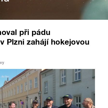
oval při pádu
v Plzni zahájí hokejovou
ávy