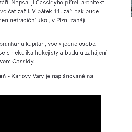
áří. Napsal ji Cassidyho přítel, architekt
vojčat zažil. V pátek 11. září pak bude
en netradiční úkol, v Plzni zahájí
rankář a kapitán, vše v jedné osobě.
se s několika hokejisty a budu u zahájení
ěvem Cassidy.
eň - Karlovy Vary je naplánované na