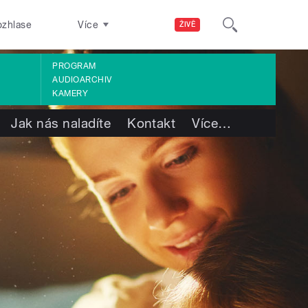
ozhlase
Více
ŽIVĚ
PROGRAM
AUDIOARCHIV
KAMERY
Jak nás naladíte
Kontakt
Více
…