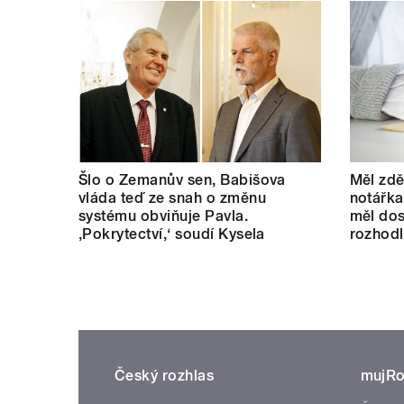
Šlo o Zemanův sen, Babišova
Měl zdě
vláda teď ze snah o změnu
notářka
systému obviňuje Pavla.
měl dos
‚Pokrytectví,‘ soudí Kysela
rozhod
Český rozhlas
mujRo