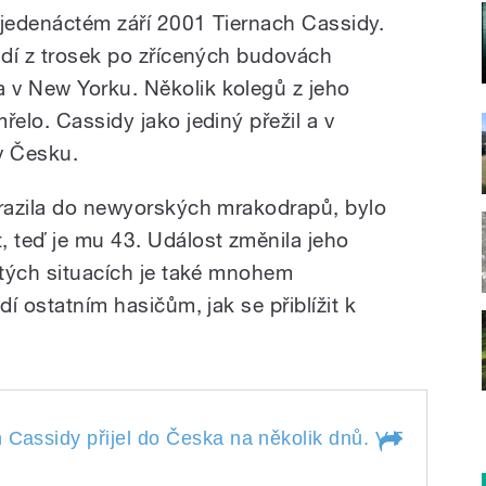
 jedenáctém září 2001 Tiernach Cassidy.
lidí z trosek po zřícených budovách
 v New Yorku. Několik kolegů z jeho
řelo. Cassidy jako jediný přežil a v
v Česku.
arazila do newyorských mrakodrapů, bylo
, teď je mu 43. Událost změnila jeho
čitých situacích je také mnohem
dí ostatním hasičům, jak se přiblížit k
Cassidy přijel do Česka na několik dnů. V Plzni navští