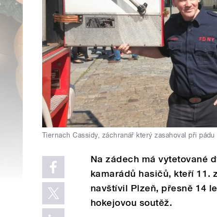
Tiernach Cassidy, záchranář který zasahoval při pád
Na zádech má vytetované dv
kamarádů hasičů, kteří 11. 
navštívil Plzeň, přesně 14 l
hokejovou soutěž.