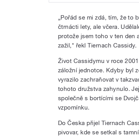
Americký hasič Tierna
Play
Česka na několik dnů. 
„Pořád se mi zdá, tím, že to 
pivovar, kde se setkal
Praze pokřtí knihu a 
čtrnácti lety, ale včera. Uděl
11. září pak bude mít 
protože jsem toho v ten den a
netradiční úkol, v Plz
zažil," řekl Tiernach Cassidy.
Život Cassidymu v roce 2001 
záložní jednotce. Kdyby byl z
/
vyrazilo zachraňovat v takzva
tohoto družstva zahynulo. Je
společně s bortícími se Dvojč
vzpomínku.
Do Česka přijel Tiernach Cass
pivovar, kde se setkal s tamní
pause