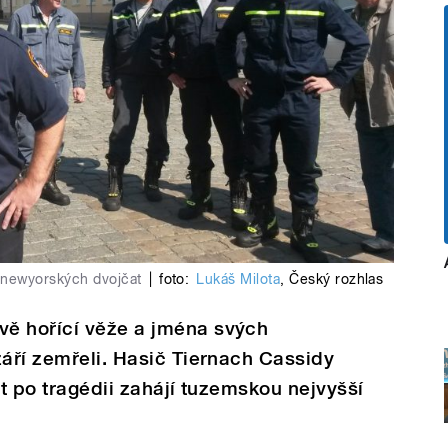
u newyorských dvojčat
|
foto:
Lukáš Milota
,
Český rozhlas
ě hořící věže a jména svých
září zemřeli. Hasič Tiernach Cassidy
et po tragédii zahájí tuzemskou nejvyšší