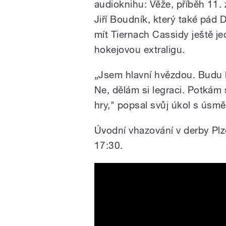
audioknihu: Věže, příběh 11. z
Jiří Boudník, který také pád D
mít Tiernach Cassidy ještě jed
hokejovou extraligu.
„Jsem hlavní hvězdou. Budu b
Ne, dělám si legraci. Potkám 
hry," popsal svůj úkol s úsm
Úvodní vhazování v derby Plz
17:30.