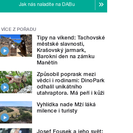
Jak nás naladíte na DABu
VÍCE Z POŘADU
Tipy na víkend: Tachovské
městské slavnosti,
Krašovský jarmark,
Barokní den na zámku
Manětín
Způsobil poprask mezi
vědci i rodinami: DinoPark
odhalil unikátního
utahraptora. Má peří i kůži
Vyhlídka nade Mží láká
milence i turisty
Josef Fousek a jeho svět: