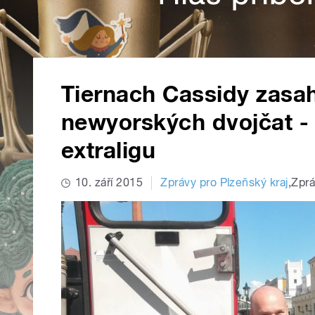
Tiernach Cassidy zasah
newyorských dvojčat - 
extraligu
10. září 2015
Zprávy pro Plzeňský kraj
,
Zpr