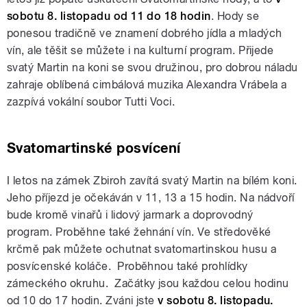
sobotu 8. listopadu od 11 do 18 hodin
. Hody se
ponesou tradičně ve znamení dobrého jídla a mladých
vín, ale těšit se můžete i na kulturní program. Přijede
svatý Martin na koni se svou družinou, pro dobrou náladu
zahraje oblíbená cimbálová muzika Alexandra Vrábela a
zazpívá vokální soubor Tutti Voci.
Svatomartinské posvícení
I letos na zámek Zbiroh zavítá svatý Martin na bílém koni.
Jeho příjezd je očekáván v 11, 13 a 15 hodin. Na nádvoří
bude kromě vinařů i lidový jarmark a doprovodný
program. Proběhne také žehnání vín. Ve středověké
krčmě pak můžete ochutnat svatomartinskou husu a
posvícenské koláče. Proběhnou také prohlídky
zámeckého okruhu. Začátky jsou každou celou hodinu
od 10 do 17 hodin. Zváni jste
v sobotu 8. listopadu.