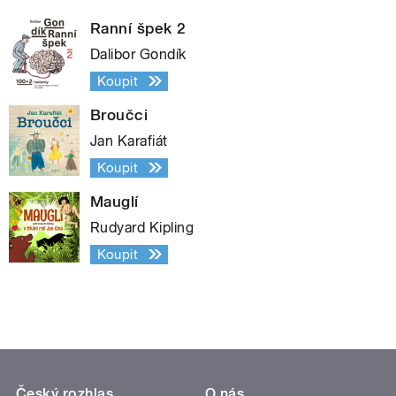
Ranní špek 2
Dalibor Gondík
Koupit
Broučci
Jan Karafiát
Koupit
Mauglí
Rudyard Kipling
Koupit
Český rozhlas
O nás