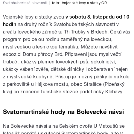
Svatohubertské slavnosti
|
foto:
Vojenské lesy a statky ČR
Vojenské lesy a statky zvou
v sobotu 8. listopadu od 10
hodin
na druhý ročník Svatohubertských slavností v
areálu loveckého zámečku Tři Trubky v Brdech. Čeká vás
program pro celou rodinu zaměřený na loveckou,
mysliveckou a lesnickou tématiku. Můžete navštívit
expozici Domu přírody Brd. Připraveni jsou myslivečtí
trubači, ukázky plemen loveckých psů, sokolnictví,
ukázky vábení zvěře, dětské dílničky i občerstvení nejen
z myslivecké kuchyně. Přístup je možný pěšky či na kole
z parkoviště u Hájkova mostu, obec Strašice (Plzeňský
kraj) po značené turistické stezce podél říčky Klabavy.
Svatomartinské hody na Bolevecké návsi
Na Bolevecké návsi a na Selském dvoře U Matoušů se
letos již popáté uskuteční Svatomartinské hody, a to
v