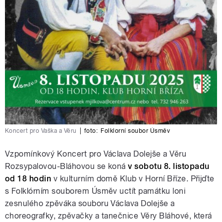
Koncert pro Vaška a Věru
|
foto:
Folklorní soubor Úsměv
Vzpomínkový Koncert pro Václava Dolejše a Věru
Rozsypalovou-Bláhovou se koná
v sobotu 8. listopadu
od 18 hodin
v kulturním domě Klub v Horní Bříze. Přijďte
s Folklórním souborem Úsměv uctít památku loni
zesnulého zpěváka souboru Václava Dolejše a
choreografky, zpěvačky a tanečnice Věry Bláhové, která