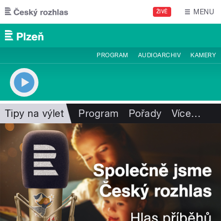
Přejít k hlavnímu obsahu
MENU
ŽIVĚ
PROGRAM
AUDIOARCHIV
KAMERY
Tipy na výlet
Program
Pořady
Více
…