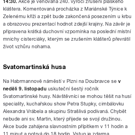
14:30.
Akce je věnována 240. výročí zrušení plaského
kláštera. Komentovaná procházka z Mariánské Týnice k
Zelenému kříži a zpět bude zakončená posezením u krbu
a obrazovou prezentací hodnot zdejší krajiny. Na závěr je
připravena krátká duchovní vzpomínka na poslední místní
mnichy cisterciáky, kterým se zrušením klášterů převrátil
život vzhůru nohama.
Svatomartinská husa
Na Habrmannově náměstí v Plzni na Doubravce se
v
neděli 9. listopadu
uskuteční šestý ročník
Svatomartinské husy. Návštěvníci se mohou těšit na husí
speciality, kuchařskou show Petra Stupky, cimbálovku
Alexandra Vrábela a skupinu Strašlivá podívaná. Chybět
nebude ani sv. Martin, který přijede se svojí družinou.
Akce bude zahájena slavnostním přípitkem v 11 hodin a
11 minut a potrvá do 18 hodin. Vstup je zdarma.