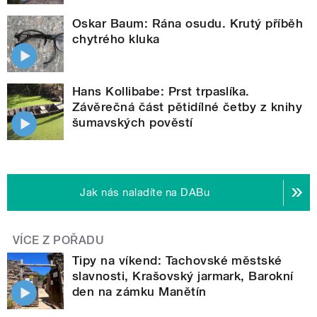
Oskar Baum: Rána osudu. Krutý příběh
chytrého kluka
Hans Kollibabe: Prst trpaslíka.
Závěrečná část pětidílné četby z knihy
šumavských pověstí
Jak nás naladíte na DABu
VÍCE Z POŘADU
Tipy na víkend: Tachovské městské
slavnosti, Krašovský jarmark, Barokní
den na zámku Manětín