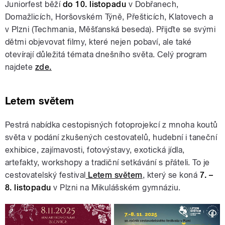
Juniorfest běží
do 10. listopadu
v Dobřanech,
Domažlicích, Horšovském Týně, Přešticích, Klatovech a
v Plzni (Techmania, Měšťanská beseda). Přijďte se svými
dětmi objevovat filmy, které nejen pobaví, ale také
otevírají důležitá témata dnešního světa. Celý program
najdete
zde.
Letem světem
Pestrá nabídka cestopisných fotoprojekcí z mnoha koutů
světa v podání zkušených cestovatelů, hudební i taneční
exhibice, zajímavosti, fotovýstavy, exotická jídla,
artefakty, workshopy a tradiční setkávání s přáteli. To je
cestovatelský festival
Letem světem
, který se koná
7. –
8. listopadu
v Plzni na Mikulášském gymnáziu.