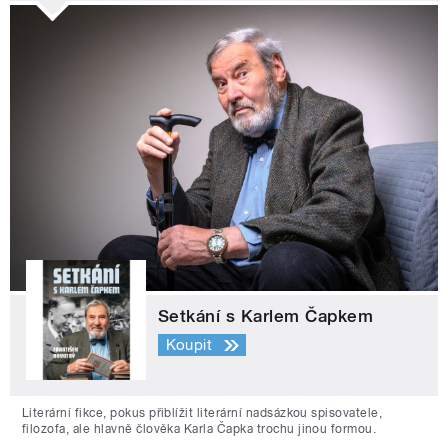
Setkání s Karlem Čapkem
Koupit
Literární fikce, pokus přiblížit literární nadsázkou spisovatele,
filozofa, ale hlavně člověka Karla Čapka trochu jinou formou.