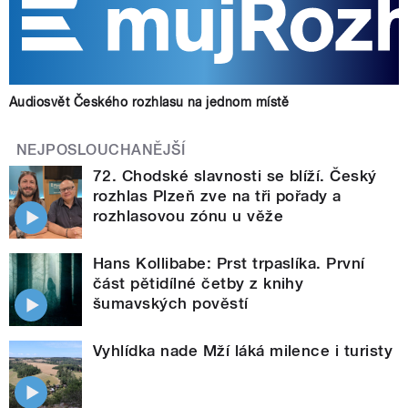
Audiosvět Českého rozhlasu na jednom místě
NEJPOSLOUCHANĚJŠÍ
72. Chodské slavnosti se blíží. Český
rozhlas Plzeň zve na tři pořady a
rozhlasovou zónu u věže
Hans Kollibabe: Prst trpaslíka. První
část pětidílné četby z knihy
šumavských pověstí
Vyhlídka nade Mží láká milence i turisty