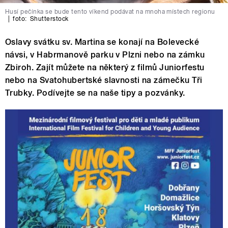
Husí pečínka se bude tento víkend podávat na mnoha místech regionu
|
foto:
Shutterstock
Oslavy svátku sv. Martina se konají na Bolevecké
návsi, v Habrmanově parku v Plzni nebo na zámku
Zbiroh. Zajít můžete na některý z filmů Juniorfestu
nebo na Svatohubertské slavnosti na zámečku Tři
Trubky. Podívejte se na naše tipy a pozvánky.