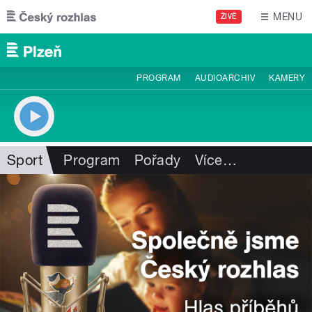
Přejít k hlavnímu obsahu
MENU
ŽIVĚ
PROGRAM
AUDIOARCHIV
KAMERY
Sport
Program
Pořady
Více
…