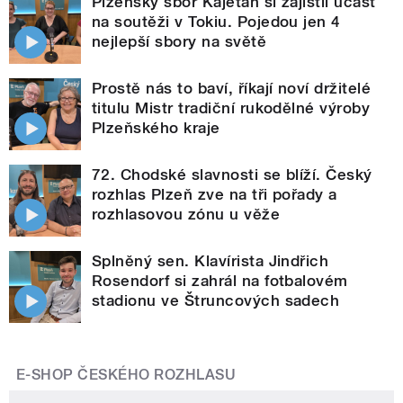
Plzeňský sbor Kajetán si zajistil účast
na soutěži v Tokiu. Pojedou jen 4
nejlepší sbory na světě
Prostě nás to baví, říkají noví držitelé
titulu Mistr tradiční rukodělné výroby
Plzeňského kraje
72. Chodské slavnosti se blíží. Český
rozhlas Plzeň zve na tři pořady a
rozhlasovou zónu u věže
Splněný sen. Klavírista Jindřich
Rosendorf si zahrál na fotbalovém
stadionu ve Štruncových sadech
E-SHOP ČESKÉHO ROZHLASU