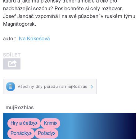
kádru a jaké má plzeňský trenér ambice a cíle pro
nadcházející sezónu? Poslechněte si celý rozhovor.
Josef Jandač vzpomíná i na své působení v ruském týmu
Magnitogorsk.
autor:
Iva Kokešová
Všechny díly pořadu na mujRozhlas
mujRozhlas
Hry a četby
Krimi
Pohádky
Pořady