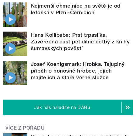
Nejmenší chmelnice na světě je od
letoška v Plzni-Černicích
Hans Kollibabe: Prst trpaslíka.
Závěrečná část pětidílné četby z knihy
šumavských pověstí
Josef Koenigsmark: Hrobka. Tajuplný
příběh o honosné hrobce, jejích
majitelích a staré věrné služce
Jak nás naladíte na DABu
VÍCE Z POŘADU