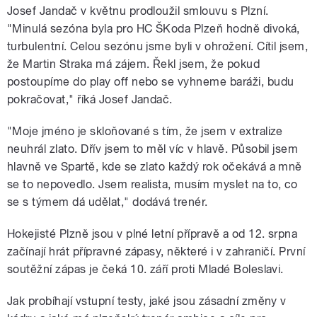
Josef Jandač v květnu prodloužil smlouvu s Plzní.
"Minulá sezóna byla pro HC ŠKoda Plzeň hodně divoká,
turbulentní. Celou sezónu jsme byli v ohrožení. Cítil jsem,
že Martin Straka má zájem. Řekl jsem, že pokud
postoupíme do play off nebo se vyhneme baráži, budu
pokračovat," říká Josef Jandač.
"Moje jméno je skloňované s tím, že jsem v extralize
neuhrál zlato. Dřív jsem to měl víc v hlavě. Působil jsem
hlavně ve Spartě, kde se zlato každý rok očekává a mně
se to nepovedlo. Jsem realista, musím myslet na to, co
se s týmem dá udělat," dodává trenér.
Hokejisté Plzně jsou v plné letní přípravě a od 12. srpna
začínají hrát přípravné zápasy, některé i v zahraničí. První
soutěžní zápas je čeká 10. září proti Mladé Boleslavi.
Jak probíhají vstupní testy, jaké jsou zásadní změny v