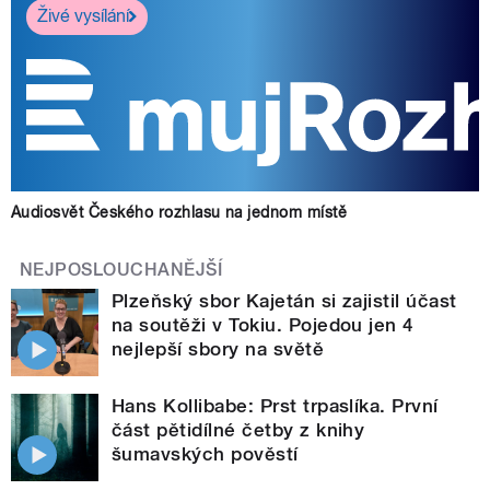
Živé vysílání
Audiosvět Českého rozhlasu na jednom místě
NEJPOSLOUCHANĚJŠÍ
Plzeňský sbor Kajetán si zajistil účast
na soutěži v Tokiu. Pojedou jen 4
nejlepší sbory na světě
Hans Kollibabe: Prst trpaslíka. První
část pětidílné četby z knihy
šumavských pověstí