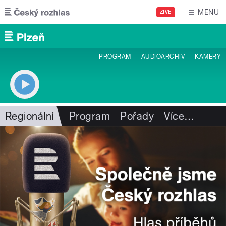
Přejít k hlavnímu obsahu
MENU
ŽIVĚ
PROGRAM
AUDIOARCHIV
KAMERY
Regionální
Program
Pořady
Více
…