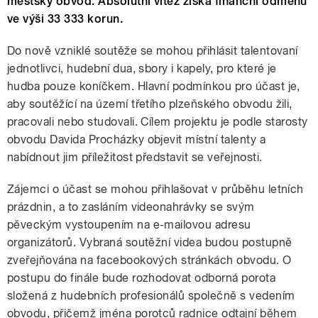
městský obvod. Absolutní vítěz získá finanční odměnu
ve výši 33 333 korun.
Do nově vzniklé soutěže se mohou přihlásit talentovaní
jednotlivci, hudební dua, sbory i kapely, pro které je
hudba pouze koníčkem. Hlavní podmínkou pro účast je,
aby soutěžící na území třetího plzeňského obvodu žili,
pracovali nebo studovali. Cílem projektu je podle starosty
obvodu Davida Procházky objevit místní talenty a
nabídnout jim příležitost představit se veřejnosti.
Zájemci o účast se mohou přihlašovat v průběhu letních
prázdnin, a to zasláním videonahrávky se svým
pěveckým vystoupením na e-mailovou adresu
organizátorů. Vybraná soutěžní videa budou postupně
zveřejňována na facebookových stránkách obvodu. O
postupu do finále bude rozhodovat odborná porota
složená z hudebních profesionálů společně s vedením
obvodu, přičemž jména porotců radnice odtajní během