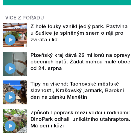
VÍCE Z POŘADU
Z holé louky vznikl jedlý park. Pastvina
u Sušice je splněným snem o ráji pro
zvířata i lidi
Plzeňský kraj dává 22 milionů na opravy
obecních bytů. Žádat mohou malé obce
od 24. srpna
Tipy na víkend: Tachovské městské
slavnosti, Krašovský jarmark, Barokní
den na zámku Manětín
Způsobil poprask mezi vědci i rodinami:
DinoPark odhalil unikátního utahraptora.
Má peří i kůži