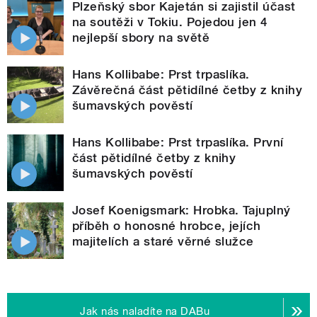
Plzeňský sbor Kajetán si zajistil účast
na soutěži v Tokiu. Pojedou jen 4
nejlepší sbory na světě
Hans Kollibabe: Prst trpaslíka.
Závěrečná část pětidílné četby z knihy
šumavských pověstí
Hans Kollibabe: Prst trpaslíka. První
část pětidílné četby z knihy
šumavských pověstí
Josef Koenigsmark: Hrobka. Tajuplný
příběh o honosné hrobce, jejích
majitelích a staré věrné služce
Jak nás naladíte na DABu