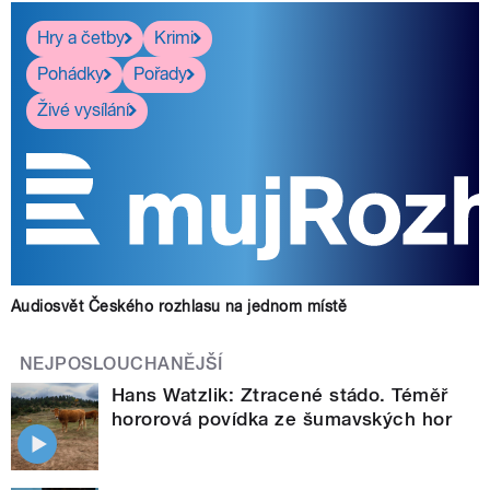
Hry a četby
Krimi
Pohádky
Pořady
Živé vysílání
Audiosvět Českého rozhlasu na jednom místě
NEJPOSLOUCHANĚJŠÍ
Hans Watzlik: Ztracené stádo. Téměř
hororová povídka ze šumavských hor