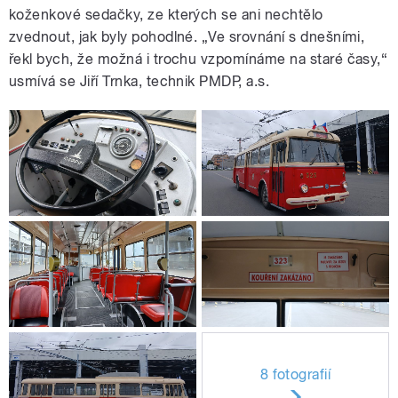
koženkové sedačky, ze kterých se ani nechtělo
zvednout, jak byly pohodlné. „Ve srovnání s dnešními,
řekl bych, že možná i trochu vzpomínáme na staré časy,“
usmívá se Jiří Trnka, technik PMDP, a.s.
8 fotografií