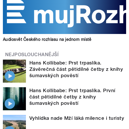
Audiosvět Českého rozhlasu na jednom místě
NEJPOSLOUCHANĚJŠÍ
Hans Kollibabe: Prst trpaslíka.
Závěrečná část pětidílné četby z knihy
šumavských pověstí
Hans Kollibabe: Prst trpaslíka. První
část pětidílné četby z knihy
šumavských pověstí
Vyhlídka nade Mží láká milence i turisty