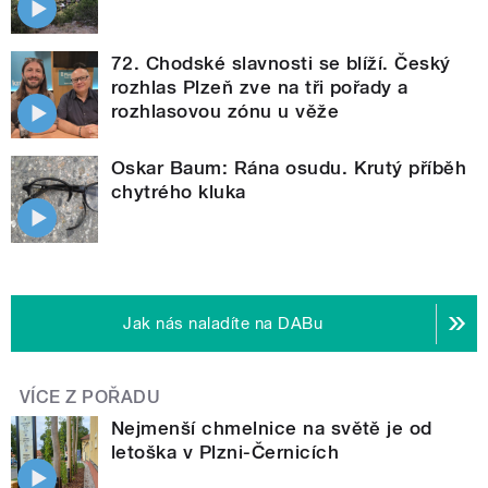
72. Chodské slavnosti se blíží. Český
rozhlas Plzeň zve na tři pořady a
rozhlasovou zónu u věže
Oskar Baum: Rána osudu. Krutý příběh
chytrého kluka
Jak nás naladíte na DABu
VÍCE Z POŘADU
Nejmenší chmelnice na světě je od
letoška v Plzni-Černicích