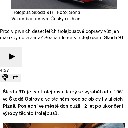
Trolejbus Škoda 9Tr | Foto:
Soňa
Vaicenbacherová
, Český rozhlas
Proč v prvních desetiletích trolejbusové dopravy vůz jen
málokdy řídila žena? Seznamte se s trolejbusem Škoda 9Tr
4:37
Škoda 9Tr je typ trolejbusu, který se vyráběl od r. 1961
ve Škodě Ostrov a ve stejném roce se objevil v ulicích
Plzně. Poslední ve městě dosloužil 12 let po ukončení
výroby těchto trolejbusů.