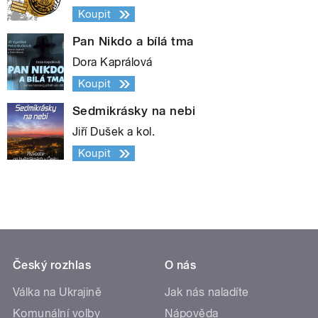
Koupit
Pan Nikdo a bílá tma
Dora Kaprálová
Koupit
Sedmikrásky na nebi
Jiří Dušek a kol.
Koupit
Český rozhlas
O nás
Válka na Ukrajině
Jak nás naladíte
Komunální volby
Nápověda