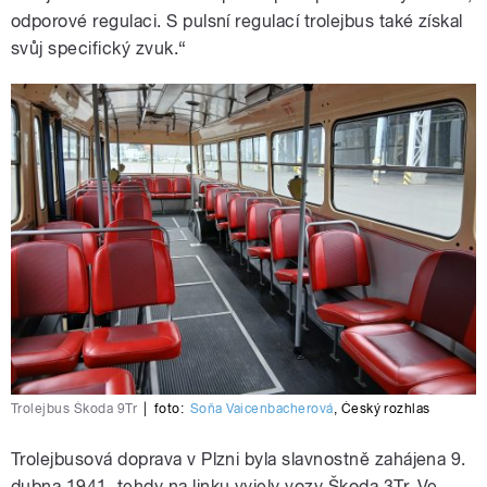
odporové regulaci. S pulsní regulací trolejbus také získal
svůj specifický zvuk.“
Trolejbus Škoda 9Tr
|
foto:
Soňa Vaicenbacherová
,
Český rozhlas
Trolejbusová doprava v Plzni byla slavnostně zahájena 9.
dubna 1941, tehdy na linku vyjely vozy Škoda 3Tr. Ve