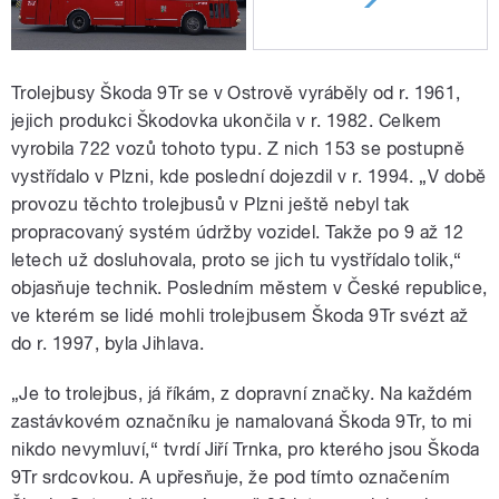
Trolejbusy Škoda 9Tr se v Ostrově vyráběly od r. 1961,
jejich produkci Škodovka ukončila v r. 1982. Celkem
vyrobila 722 vozů tohoto typu. Z nich 153 se postupně
vystřídalo v Plzni, kde poslední dojezdil v r. 1994. „V době
provozu těchto trolejbusů v Plzni ještě nebyl tak
propracovaný systém údržby vozidel. Takže po 9 až 12
letech už dosluhovala, proto se jich tu vystřídalo tolik,“
objasňuje technik. Posledním městem v České republice,
ve kterém se lidé mohli trolejbusem Škoda 9Tr svézt až
do r. 1997, byla Jihlava.
„Je to trolejbus, já říkám, z dopravní značky. Na každém
zastávkovém označníku je namalovaná Škoda 9Tr, to mi
nikdo nevymluví,“ tvrdí Jiří Trnka, pro kterého jsou Škoda
9Tr srdcovkou. A upřesňuje, že pod tímto označením