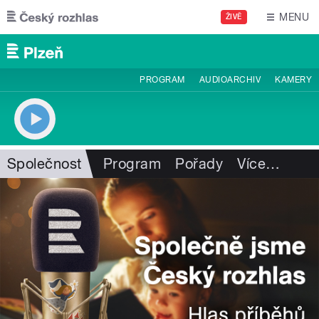
Přejít k hlavnímu obsahu
MENU
ŽIVĚ
PROGRAM
AUDIOARCHIV
KAMERY
Společnost
Program
Pořady
Více
…