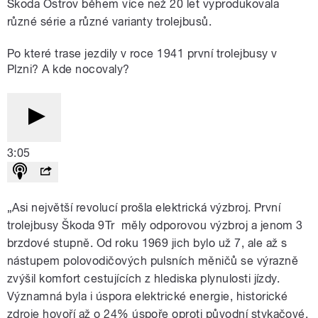
Škoda Ostrov během více než 20 let vyprodukovala
různé série a různé varianty trolejbusů.
Po které trase jezdily v roce 1941 první trolejbusy v
Plzni? A kde nocovaly?
3:05
„Asi největší revolucí prošla elektrická výzbroj. První
trolejbusy Škoda 9Tr měly odporovou výzbroj a jenom 3
brzdové stupně. Od roku 1969 jich bylo už 7, ale až s
nástupem polovodičových pulsních měničů se výrazně
zvýšil komfort cestujících z hlediska plynulosti jízdy.
Významná byla i úspora elektrické energie, historické
zdroje hovoří až o 24% úspoře oproti původní stykačové,