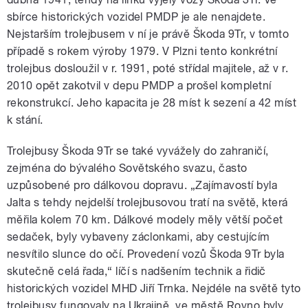
sbírce historických vozidel PMDP je ale nenajdete.
Nejstarším trolejbusem v ní je právě Škoda 9Tr, v tomto
případě s rokem výroby 1979. V Plzni tento konkrétní
trolejbus dosloužil v r. 1991, poté střídal majitele, až v r.
2010 opět zakotvil v depu PMDP a prošel kompletní
rekonstrukcí. Jeho kapacita je 28 míst k sezení a 42 míst
k stání.
Trolejbusy Škoda 9Tr se také vyvážely do zahraničí,
zejména do bývalého Sovětského svazu, často
uzpůsobené pro dálkovou dopravu. „Zajímavostí byla
Jalta s tehdy nejdelší trolejbusovou tratí na světě, která
měřila kolem 70 km. Dálkové modely měly větší počet
sedaček, byly vybaveny záclonkami, aby cestujícím
nesvítilo slunce do očí. Provedení vozů Škoda 9Tr byla
skutečně celá řada,“ líčí s nadšením technik a řidič
historických vozidel MHD Jiří Trnka. Nejdéle na světě tyto
trolejbusy fungovaly na Ukrajině, ve městě Rovno byly