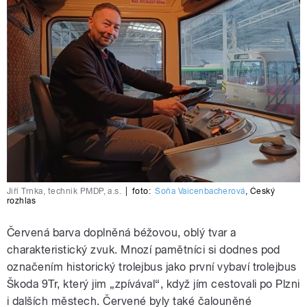
Jiří Trnka, technik PMDP, a.s.
|
foto:
Soňa Vaicenbacherová
,
Český
rozhlas
Červená barva doplněná béžovou, oblý tvar a
charakteristický zvuk. Mnozí pamětníci si dodnes pod
označením historický trolejbus jako první vybaví trolejbus
Škoda 9Tr, který jim „zpívával“, když jím cestovali po Plzni
i dalších městech. Červené byly také čalouněné